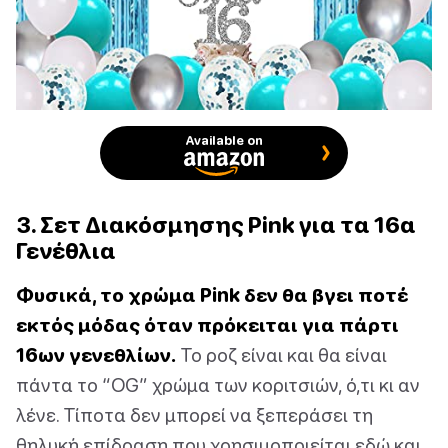
Available on
3. Σετ Διακόσμησης Pink για τα 16α
Γενέθλια
Φυσικά, το χρώμα Pink δεν θα βγει ποτέ
εκτός μόδας όταν πρόκειται για πάρτι
16ων γενεθλίων.
Το ροζ είναι και θα είναι
πάντα το “OG” χρώμα των κοριτσιών, ό,τι κι αν
λένε. Τίποτα δεν μπορεί να ξεπεράσει τη
θηλυκή επίδραση που χρησιμοποιείται εδώ και