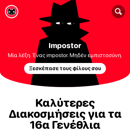
Impostor
Μία λέξη. Ένας impostor. Μηδέν εμπιστοσύνη.
Ξεσκέπασε τους φίλους σου
Καλύτερες
Διακοσμήσεις για τα
16α Γενέθλια