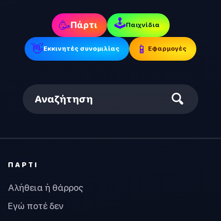
🕹
🥳
Πάρτι
Παιχνίδια
👋
📱
Εκκινητές συνομιλίας
Εφαρμογές
Αναζήτηση
ΠΆΡΤΙ
Αλήθεια ή θάρρος
Εγώ ποτέ δεν