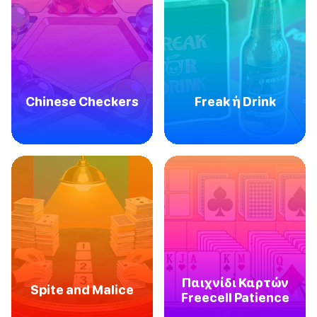
Chinese Checkers
Freak ή Drink
Παιχνίδι Καρτών
Spite and Malice
Freecell Patience