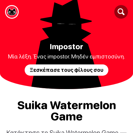
Impostor
Μία λέξη. Ένας impostor. Μηδέν εμπιστοσύνη.
Ξεσκέπασε τους φίλους σου
Suika Watermelon
Game
Κατάκτησε το Suika Watermelon Game —