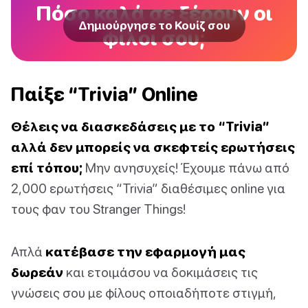
Πόσο καλά σε ξέρουν οι
Δημιούργησε το Κουίζ σου
φίλοι σου;
Παίξε “Trivia” Οnline
Θέλεις να διασκεδάσεις με το “Trivia”
αλλά δεν μπορείς να σκεφτείς ερωτήσεις
επί τόπου;
Μην ανησυχείς! Έχουμε πάνω από
2,000 ερωτήσεις “Trivia” διαθέσιμες online για
τους φαν του Stranger Things!
Απλά
κατέβασε την εφαρμογή μας
δωρεάν
και ετοιμάσου να δοκιμάσεις τις
γνώσεις σου με φίλους οποιαδήποτε στιγμή,