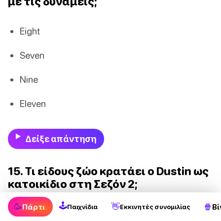
με τις δυνάμεις;
Eight
Seven
Nine
Eleven
Δείξε απάντηση
15. Τι είδους ζώο κρατάει ο Dustin ως
κατοικίδιο στη Σεζόν 2;
🕹
🥳
👋
🍿
Πάρτι
Βί
Παιχνίδια
Εκκινητές συνομιλίας
A frog