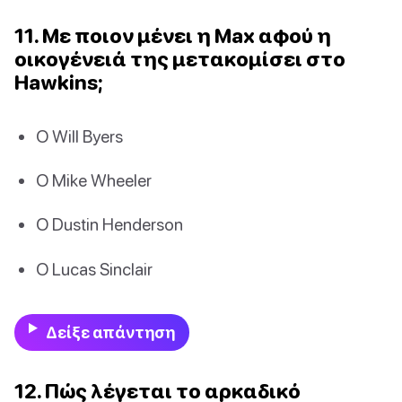
11. Με ποιον μένει η Max αφού η
οικογένειά της μετακομίσει στο
Hawkins;
Ο Will Byers
Ο Mike Wheeler
Ο Dustin Henderson
Ο Lucas Sinclair
Δείξε απάντηση
12. Πώς λέγεται το αρκαδικό