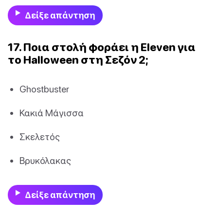
Δείξε απάντηση
17. Ποια στολή φοράει η Eleven για
το Halloween στη Σεζόν 2;
Ghostbuster
Κακιά Μάγισσα
Σκελετός
Βρυκόλακας
Δείξε απάντηση