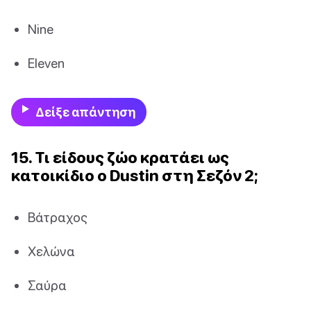
Nine
Eleven
Δείξε απάντηση
15. Τι είδους ζώο κρατάει ως
κατοικίδιο ο Dustin στη Σεζόν 2;
Βάτραχος
Χελώνα
Σαύρα