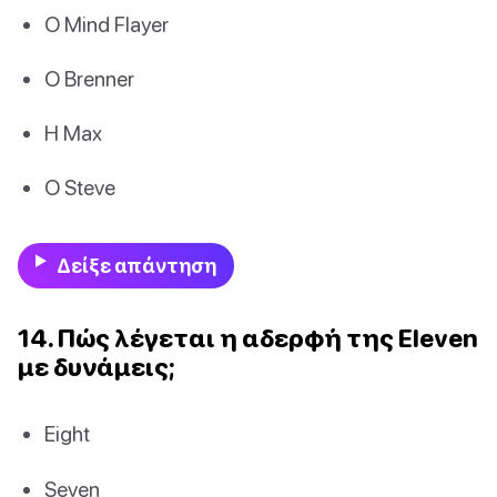
Ο Mind Flayer
Ο Brenner
Η Max
Ο Steve
Δείξε απάντηση
14. Πώς λέγεται η αδερφή της Eleven
με δυνάμεις;
Eight
Seven