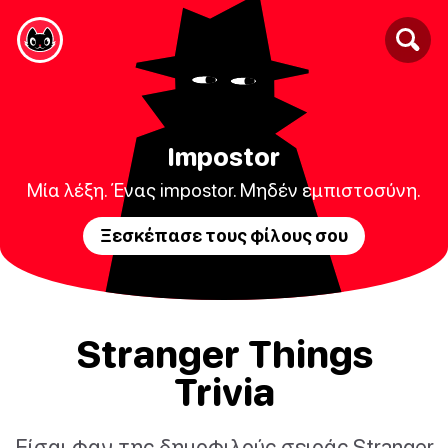
Impostor
Μία λέξη. Ένας impostor. Μηδέν εμπιστοσύνη.
Ξεσκέπασε τους φίλους σου
Stranger Things
Trivia
Είσαι φαν της δημοφιλούς σειράς Stranger