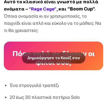
Αυτό το κλασικό είναι γνωστό με πολλά
ονόματα –
“Rage Cage”
, και “Boom Cup”.
Όποια ονομασία κι αν χρησιμοποιείς, το
παιχνίδι είναι απλό και εύκολο να το μάθεις. Να
τι θα χρειαστείς:
Πόσο καλά σε ξέρουν οι
Δημιούργησε το Κουίζ σου
φίλοι σου;
Ένα στρογγυλό τραπέζι
20 έως 30 πλαστικά ποτήρια Solo