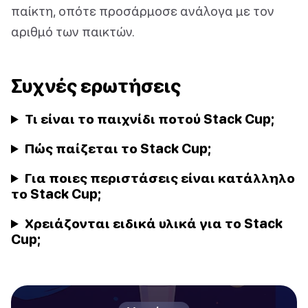
παίκτη, οπότε προσάρμοσε ανάλογα με τον
αριθμό των παικτών.
Συχνές ερωτήσεις
Τι είναι το παιχνίδι ποτού Stack Cup;
Πώς παίζεται το Stack Cup;
Για ποιες περιστάσεις είναι κατάλληλο
το Stack Cup;
Χρειάζονται ειδικά υλικά για το Stack
Cup;