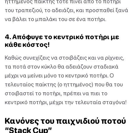
ηττημένος παίκτης τότε πίνει από το ποτήρι
του τραπεζιού, το αδειάζει, και προσπαθεί ξανά
να βάλει το μπαλάκι του σε ένα ποτήρι.
4. Απόφυγε το κεντρικό ποτήρι με
κάθε κόστος!
Καθώς συνεχίζεις να στοιβάζεις και να ρίχνεις,
τα ποτά στον κύκλο θα αδειάζουν σταδιακά
μέχρι να μείνει μόνο το κεντρικό ποτήρι. Ο
τελευταίος παίκτης (ο ηττημένος) που θα του
στοιβαστεί το ποτήρι, πρέπει να πιει το
κεντρικό ποτήρι, μέχρι την τελευταία σταγόνα!
Κανόνες του παιχνιδιού ποτού
“Stack Cup”