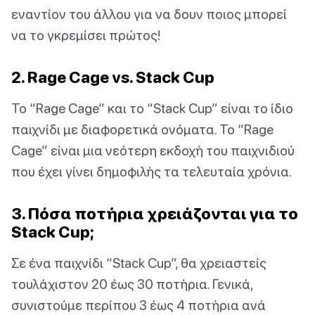
εναντίον του άλλου για να δουν ποιος μπορεί
να το γκρεμίσει πρώτος!
2. Rage Cage vs. Stack Cup
Το “Rage Cage” και το “Stack Cup” είναι το ίδιο
παιχνίδι με διαφορετικά ονόματα. Το “Rage
Cage” είναι μια νεότερη εκδοχή του παιχνιδιού
που έχει γίνει δημοφιλής τα τελευταία χρόνια.
3. Πόσα ποτήρια χρειάζονται για το
Stack Cup;
Σε ένα παιχνίδι “Stack Cup”, θα χρειαστείς
τουλάχιστον 20 έως 30 ποτήρια. Γενικά,
συνιστούμε περίπου 3 έως 4 ποτήρια ανά