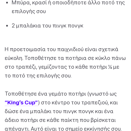
Μπύρα, κρασί ή οποιοδήποτε άλλο ποτό της
επιλογής σου
2 μπαλάκια του πινγκ πονγκ
Η προετοιμασία του παιχνιδιού είναι σχετικά
εύκολη. Τοποθέτησε τα ποτήρια σε κύκλο πάνω
στο τραπέζι, γεμίζοντας το κάθε ποτήρι ¼ με
το ποτό της επιλογής σου.
Τοποθέτησε ένα γεμάτο ποτήρι (γνωστό ως
“King’s Cup”
) στο κέντρο του τραπεζιού, και
δώσε ένα μπαλάκι του πινγκ πονγκ και ένα
άδειο ποτήρι σε κάθε παίκτη που βρίσκεται
απέναντι. Αυτό είναι το σημείο εκκίνησής σου.