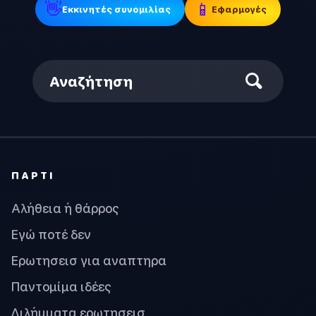
👋
📱
Εκκινητές συνομιλίας
Εφαρμογές
Αναζήτηση
ΠΆΡΤΙ
Αλήθεια ή θάρρος
Εγώ ποτέ δεν
Ερωτησεισ για αναπτηρα
Παντομίμα ιδέες
Διλήμματα ερωτησεισ