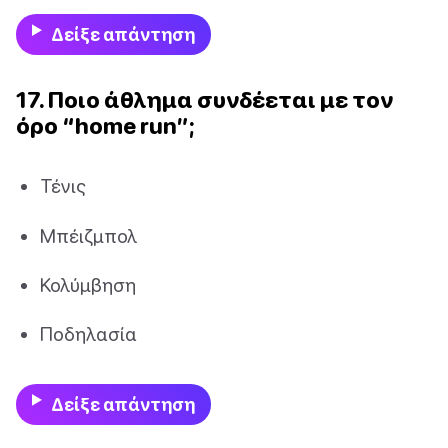
Δείξε απάντηση
17. Ποιο άθλημα συνδέεται με τον
όρο “home run”;
Τένις
Μπέιζμπολ
Κολύμβηση
Ποδηλασία
Δείξε απάντηση