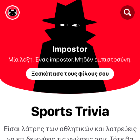
Impostor
Μία λέξη. Ένας impostor. Μηδέν εμπιστοσύνη.
Ξεσκέπασε τους φίλους σου
Sports Trivia
Είσαι λάτρης των αθλητικών και λατρεύεις
να επιδεικνύεις τις γνώσεις σου; Τότε θα