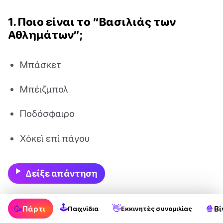
1. Ποιο είναι το “Βασιλιάς των
Αθλημάτων”;
Μπάσκετ
Μπέιζμπολ
Ποδόσφαιρο
Χόκεϊ επί πάγου
Δείξε απάντηση
2. Οι Ολυμπιακοί Αγώνες
🕹
🥳
👋
🍿
Πάρτι
Βί
Παιχνίδια
Εκκινητές συνομιλίας
πραγματοποιούνται κάθε πόσα