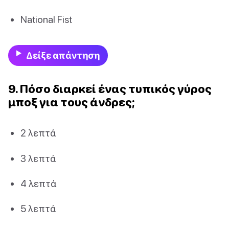
National Fist
Δείξε απάντηση
9. Πόσο διαρκεί ένας τυπικός γύρος
μποξ για τους άνδρες;
2 λεπτά
3 λεπτά
4 λεπτά
5 λεπτά