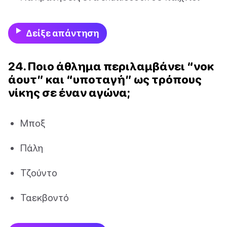
Δείξε απάντηση
24. Ποιο άθλημα περιλαμβάνει “νοκ
άουτ” και “υποταγή” ως τρόπους
νίκης σε έναν αγώνα;
Μποξ
Πάλη
Τζούντο
Ταεκβοντό