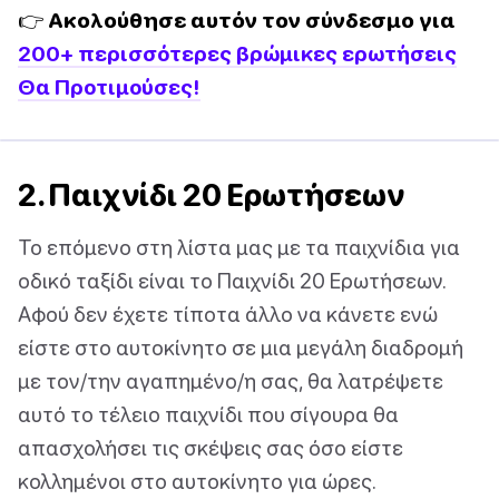
👉 Ακολούθησε αυτόν τον σύνδεσμο για
200+ περισσότερες βρώμικες ερωτήσεις
Θα Προτιμούσες!
2. Παιχνίδι 20 Ερωτήσεων
Το επόμενο στη λίστα μας με τα παιχνίδια για
οδικό ταξίδι είναι το Παιχνίδι 20 Ερωτήσεων.
Αφού δεν έχετε τίποτα άλλο να κάνετε ενώ
είστε στο αυτοκίνητο σε μια μεγάλη διαδρομή
με τον/την αγαπημένο/η σας, θα λατρέψετε
αυτό το τέλειο παιχνίδι που σίγουρα θα
απασχολήσει τις σκέψεις σας όσο είστε
κολλημένοι στο αυτοκίνητο για ώρες.