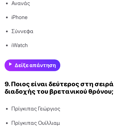
Ανανάς
iPhone
Σύννεφα
iWatch
Δείξε απάντηση
9. Ποιος είναι δεύτερος στη σειρά
διαδοχής του βρετανικού θρόνου;
Πρίγκιπας Γεώργιος
Πρίγκιπας Ουίλλιαμ