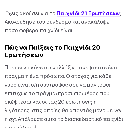
Έχεις ακούσει για το
Παιχνίδι 21 Ερωτήσεων
;
Ακολούθησε τον σύνδεσμο και ανακάλυψε
πόσο φοβερό παιχνίδι είναι!
Πώς να Παίξεις το Παιχνίδι 20
Ερωτήσεων
Πρέπει να κάνετε εναλλάξ να σκέφτεστε ένα
πράγμα ή ένα πρόσωπο. Ο στόχος για κάθε
γύρο είναι ο/η σύντροφός σου να μαντέψει
επιτυχώς το πράγμα/πρόσωπο/μέρος που
σκέφτεσαι κάνοντας 20 ερωτήσεις ή
λιγότερες, στις οποίες θα απαντάς μόνο με
ναι
ή
όχι
. Απόλαυσε αυτό το διασκεδαστικό παιχνίδι
για ενήλικες!