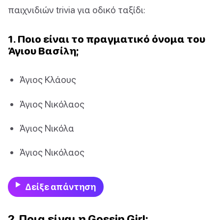
παιχνιδιών trivia για οδικό ταξίδι:
1. Ποιο είναι το πραγματικό όνομα του
Άγιου Βασίλη;
Άγιος Κλάους
Άγιος Νικόλαος
Άγιος Νικόλα
Άγιος Νικόλαος
Δείξε απάντηση
2. Ποια είναι η Gossip Girl;