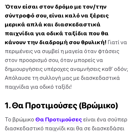
Όταν είσαι στον δρόμο με τον/την
σύντροφό σου, είναι καλό να ξέρεις
μερικά απλά και διασκεδαστικά
παιχνίδια για οδικά ταξίδια που θα
κάνουν την διαδρομή σου θρυλική!
Γιατί να
περιμένεις να συμβεί η μαγεία όταν φτάσεις
στον προορισμό σου, όταν μπορείς να
δημιουργήσεις υπέροχες αναμνήσεις καθ’ οδόν;
Απόλαυσε τη συλλογή μας με διασκεδαστικά
παιχνίδια για οδικό ταξίδι!
1. Θα Προτιμούσες (Βρώμικο)
Το βρώμικο
Θα Προτιμούσες
είναι ένα σούπερ
διασκεδαστικό παιχνίδι και θα σε διασκεδάσει