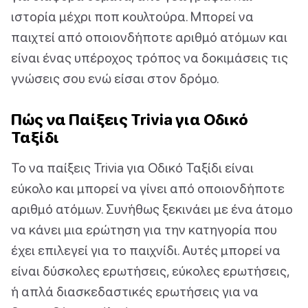
ιστορία μέχρι ποπ κουλτούρα. Μπορεί να
παιχτεί από οποιονδήποτε αριθμό ατόμων και
είναι ένας υπέροχος τρόπος να δοκιμάσεις τις
γνώσεις σου ενώ είσαι στον δρόμο.
Πώς να Παίξεις Trivia για Οδικό
Ταξίδι
Το να παίξεις Trivia για Οδικό Ταξίδι είναι
εύκολο και μπορεί να γίνει από οποιονδήποτε
αριθμό ατόμων. Συνήθως ξεκινάει με ένα άτομο
να κάνει μια ερώτηση για την κατηγορία που
έχει επιλεγεί για το παιχνίδι. Αυτές μπορεί να
είναι δύσκολες ερωτήσεις, εύκολες ερωτήσεις,
ή απλά διασκεδαστικές ερωτήσεις για να