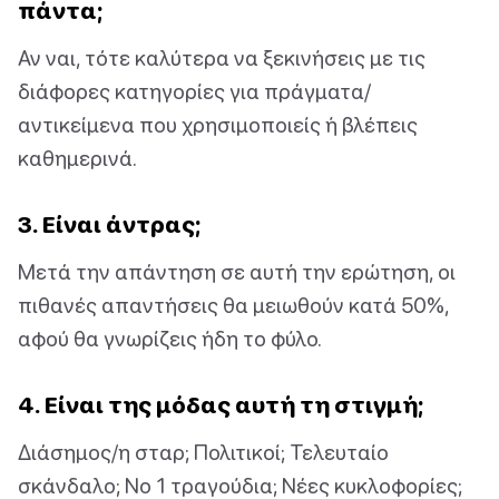
πάντα;
Αν ναι, τότε καλύτερα να ξεκινήσεις με τις
διάφορες κατηγορίες για πράγματα/
αντικείμενα που χρησιμοποιείς ή βλέπεις
καθημερινά.
3. Είναι άντρας;
Μετά την απάντηση σε αυτή την ερώτηση, οι
πιθανές απαντήσεις θα μειωθούν κατά 50%,
αφού θα γνωρίζεις ήδη το φύλο.
4. Είναι της μόδας αυτή τη στιγμή;
Διάσημος/η σταρ; Πολιτικοί; Τελευταίο
σκάνδαλο; Νο 1 τραγούδια; Νέες κυκλοφορίες;