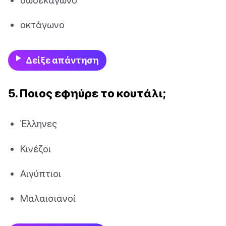
οκτάγωνο
Δείξε απάντηση
5. Ποιος εφηύρε το κουτάλι;
Έλληνες
Κινέζοι
Αιγύπτιοι
Μαλαισιανοί