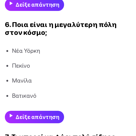
Δείξε απάντηση
6. Ποια είναι η μεγαλύτερη πόλη
στον κόσμο;
Νέα Υόρκη
Πεκίνο
Μανίλα
Βατικανό
Δείξε απάντηση