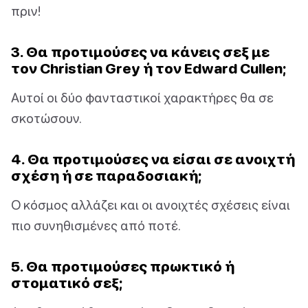
πριν!
3. Θα προτιμούσες να κάνεις σεξ με
τον Christian Grey ή τον Edward Cullen;
Αυτοί οι δύο φανταστικοί χαρακτήρες θα σε
σκοτώσουν.
4. Θα προτιμούσες να είσαι σε ανοιχτή
σχέση ή σε παραδοσιακή;
Ο κόσμος αλλάζει και οι ανοιχτές σχέσεις είναι
πιο συνηθισμένες από ποτέ.
5. Θα προτιμούσες πρωκτικό ή
στοματικό σεξ;