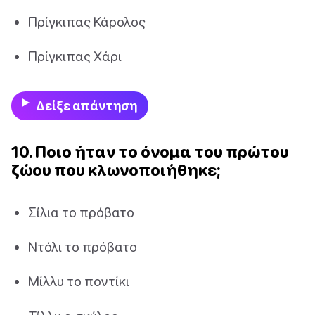
Πρίγκιπας Κάρολος
Πρίγκιπας Χάρι
Δείξε απάντηση
10. Ποιο ήταν το όνομα του πρώτου
ζώου που κλωνοποιήθηκε;
Σίλια το πρόβατο
Ντόλι το πρόβατο
Μίλλυ το ποντίκι