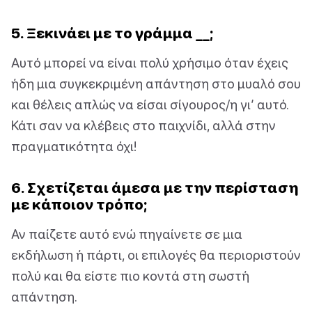
5. Ξεκινάει με το γράμμα __;
Αυτό μπορεί να είναι πολύ χρήσιμο όταν έχεις
ήδη μια συγκεκριμένη απάντηση στο μυαλό σου
και θέλεις απλώς να είσαι σίγουρος/η γι’ αυτό.
Κάτι σαν να κλέβεις στο παιχνίδι, αλλά στην
πραγματικότητα όχι!
6. Σχετίζεται άμεσα με την περίσταση
με κάποιον τρόπο;
Αν παίζετε αυτό ενώ πηγαίνετε σε μια
εκδήλωση ή πάρτι, οι επιλογές θα περιοριστούν
πολύ και θα είστε πιο κοντά στη σωστή
απάντηση.