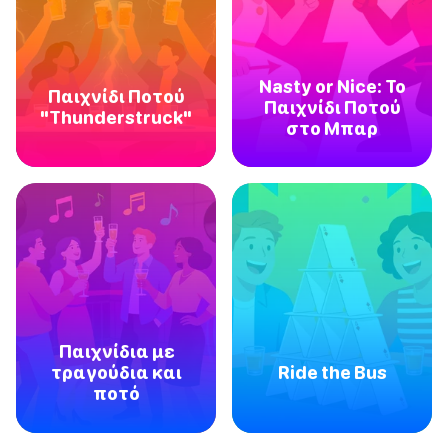
Nasty or Nice: Το
Παιχνίδι Ποτού
Παιχνίδι Ποτού
"Thunderstruck"
στο Μπαρ
Παιχνίδια με
τραγούδια και
Ride the Bus
ποτό