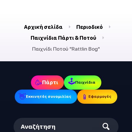
Αρχική σελίδα
Περιοδικό
Παιχνίδια Πάρτι & Ποτού
Παιχνίδι Ποτού "Rattlin Bog"
🕹
🥳
Πάρτι
Παιχνίδια
👋
📱
Εκκινητές συνομιλίας
Εφαρμογές
Αναζήτηση