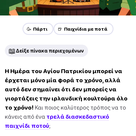
🥳 Πάρτι
🍺 Παιχνίδια με ποτά
📖
Δείξε πίνακα περιεχομένων
Η Ημέρα του Αγίου Πατρικίου μπορεί να
έρχεται μόνο μία φορά το χρόνο, αλλά
αυτό δεν σημαίνει ότι δεν μπορείς να
γιορτάζεις την ιρλανδική κουλτούρα όλο
το χρόνο!
Και ποιος καλύτερος τρόπος να το
κάνεις από ένα
τρελά διασκεδαστικό
παιχνίδι ποτού
;