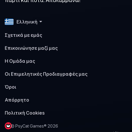
Ελληνική
Σχετικά με εμάς
Επικοινώνησε μαζί μας
Η Ομάδα μας
Οι Επιμελητικές Προδιαγραφές μας
Όροι
Απόρρητο
Πολιτική Cookies
© PsyCat Games® 2026