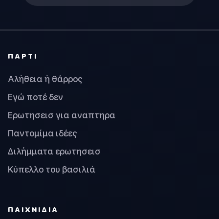
ΠΆΡΤΙ
Αλήθεια ή θάρρος
Εγώ ποτέ δεν
Ερωτησεισ για αναπτηρα
Παντομίμα ιδέες
Διλήμματα ερωτησεισ
Κύπελλο του βασιλιά
ΠΑΙΧΝΊΔΙΑ