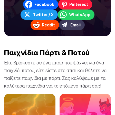
Facebook
Pinterest
Twitter / X
WhatsApp
Reddit
Email
Παιχνίδια Πάρτι & Ποτού
Είτε βρίσκεστε σε ένα μπαρ που ψάχνει για ένα
παιχνίδι ποτού, είτε είστε στο σπίτι και θέλετε να
παίξετε παιχνίδια με πάρτι. Σας καλύψαμε με τα
καλύτερα παιχνίδια για το επόμενο πάρτι σας!