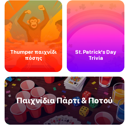
Thumper παιχνίδι
St. Patrick's Day
πόσης
Trivia
Παιχνίδια Πάρτι & Ποτού