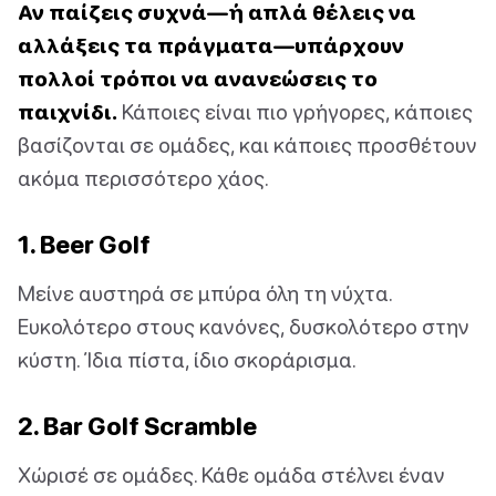
Αν παίζεις συχνά—ή απλά θέλεις να
αλλάξεις τα πράγματα—υπάρχουν
πολλοί τρόποι να ανανεώσεις το
παιχνίδι.
Κάποιες είναι πιο γρήγορες, κάποιες
βασίζονται σε ομάδες, και κάποιες προσθέτουν
ακόμα περισσότερο χάος.
1. Beer Golf
Μείνε αυστηρά σε μπύρα όλη τη νύχτα.
Ευκολότερο στους κανόνες, δυσκολότερο στην
κύστη. Ίδια πίστα, ίδιο σκοράρισμα.
2. Bar Golf Scramble
Χώρισέ σε ομάδες. Κάθε ομάδα στέλνει έναν