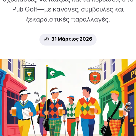
Pub Golf—με κανόνες, συμβουλές και
ξεκαρδιστικές παραλλαγές.
✍️ 31 Μάρτιος 2026