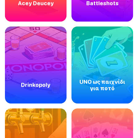
Acey Deucey
Battleshots
UNO ως παιχνίδι
Drinkopoly
για ποτό