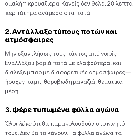
ομαλή η κρουαζιέρα. Κανείς δεν θέλει 20 λεπτά
περπάτημα ανάμεσα στα ποτά.
2. Αντάλλαξε τύπους ποτών και
ατμόσφαιρες
Μην εξαντλήσεις τους πάντες από νωρίς.
Εναλλάξου βαριά ποτά με ελαφρύτερα, και
διάλεξε μπαρ με διαφορετικές ατμόσφαιρες—
ήσυχες παμπ, θορυβώδη μαγαζιά, θεματικά
μέρη.
3. Φέρε τυπωμένα φύλλα αγώνα
Όλοι
λένε
ότι θα παρακολουθούν στο κινητό
τους. Δεν θα το κάνουν. Τα φύλλα αγώνα τα