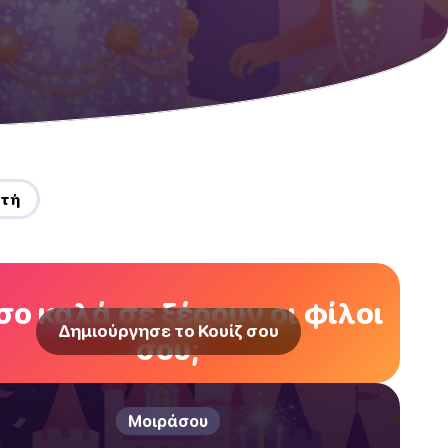
ρτή
ο καλά σε ξέρουν οι φίλοι
Δημιούργησε το Κουίζ σου
σου;
Μοιράσου