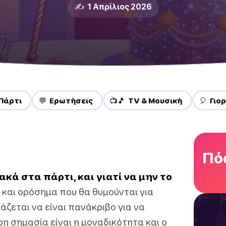
✍️ 1 Απρίλιος 2026
Πάρτι
💬 Ερωτήσεις
📺🎵 TV & Μουσική
🎈 Γιο
Πόσ
κά στα πάρτι, και γιατί να μην το
ς και ορόσημα που θα θυμούνται για
άζεται να είναι πανάκριβο για να
ρη σημασία είναι η μοναδικότητα και ο