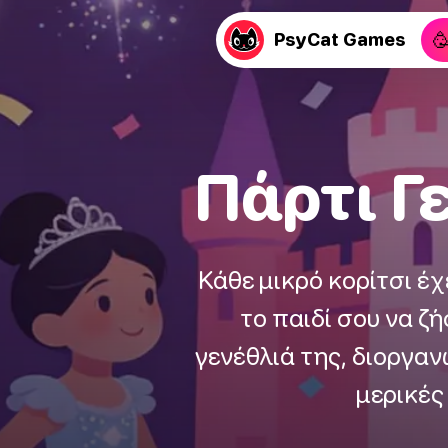

PsyCat Games
Πάρτι Γ
Κάθε μικρό κορίτσι έχ
το παιδί σου να ζή
γενέθλιά της, διοργα
μερικές 