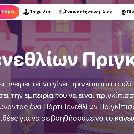

🕹
👋
🍿
Πάρτι
Παιχνίδια
Εκκινητές συνομιλίας
Βί
ενεθλίων Πριγ
ει ονειρευτεί να γίνει πριγκίπισσα τουλ
σει την εμπειρία του να είναι πριγκίπισ
νώνοντας ένα Πάρτι Γενεθλίων Πριγκίπισ
ιδέες για να σε βοηθήσουμε να το κάνει