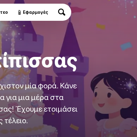
📱
ντεο
Εφαρμογές
κίπισσας
άχιστον μία φορά. Κάνε
σα για μια μέρα στα
σας! Έχουμε ετοιμάσει
ς τέλειο.