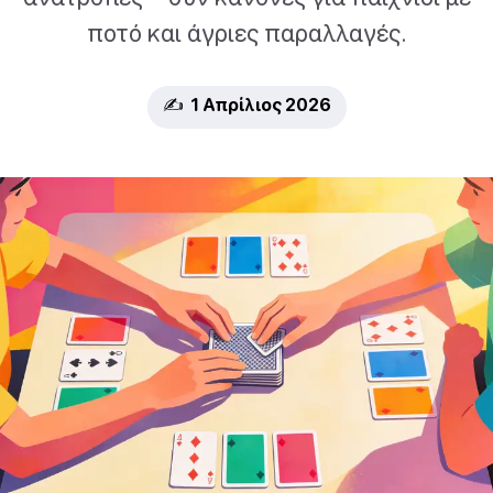
ποτό και άγριες παραλλαγές.
✍️ 1 Απρίλιος 2026