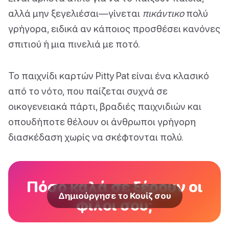
αλλά μην ξεγελιέσαι—γίνεται
πικάντικο
πολύ
γρήγορα, ειδικά αν κάποιος προσθέσει κανόνες
σπιτιού ή μια πινελιά με ποτό.
Το παιχνίδι καρτών Pitty Pat είναι ένα κλασικό
από το νότο, που παίζεται συχνά σε
οικογενειακά πάρτι, βραδιές παιχνιδιών και
οπουδήποτε θέλουν οι άνθρωποι γρήγορη
διασκέδαση χωρίς να σκέφτονται πολύ.
Πόσο καλά σε ξέρουν οι
Δημιούργησε το Κουίζ σου
φίλοι σου;