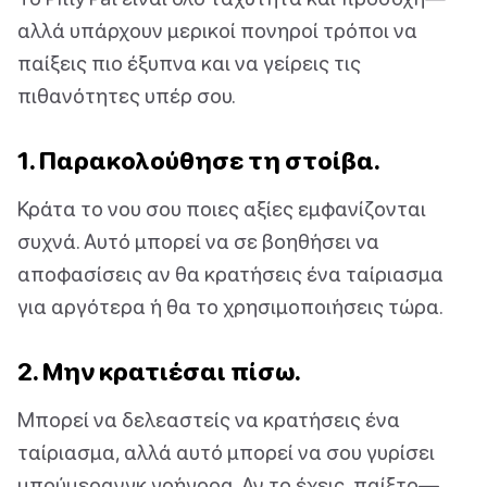
αλλά υπάρχουν μερικοί πονηροί τρόποι να
παίξεις πιο έξυπνα και να γείρεις τις
πιθανότητες υπέρ σου.
1. Παρακολούθησε τη στοίβα.
Κράτα το νου σου ποιες αξίες εμφανίζονται
συχνά. Αυτό μπορεί να σε βοηθήσει να
αποφασίσεις αν θα κρατήσεις ένα ταίριασμα
για αργότερα ή θα το χρησιμοποιήσεις τώρα.
2. Μην κρατιέσαι πίσω.
Μπορεί να δελεαστείς να κρατήσεις ένα
ταίριασμα, αλλά αυτό μπορεί να σου γυρίσει
μπούμερανγκ γρήγορα. Αν το έχεις, παίξτο—