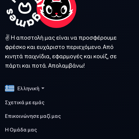
✌️ Η αποστολή μας είναι να προσφέρουμε
φρέσκο και ευχάριστο περιεχόμενο. Από
κινητά παιχνίδια, εφαρμογές και κουίζ, σε
πάρτι και ποτά. Απολαμβάνω!
Ελληνική
Σχετικά με εμάς
Επικοινώνησε μαζί μας
Η Ομάδα μας