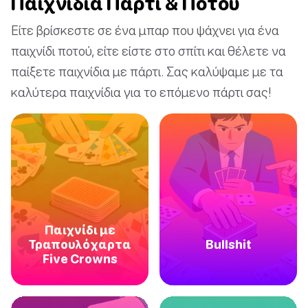
Παιχνίδια Πάρτι & Ποτού
Είτε βρίσκεστε σε ένα μπαρ που ψάχνει για ένα
παιχνίδι ποτού, είτε είστε στο σπίτι και θέλετε να
παίξετε παιχνίδια με πάρτι. Σας καλύψαμε με τα
καλύτερα παιχνίδια για το επόμενο πάρτι σας!
Παιχνίδι με
Τραπουλόχαρτα
Bullshit
Five Crowns