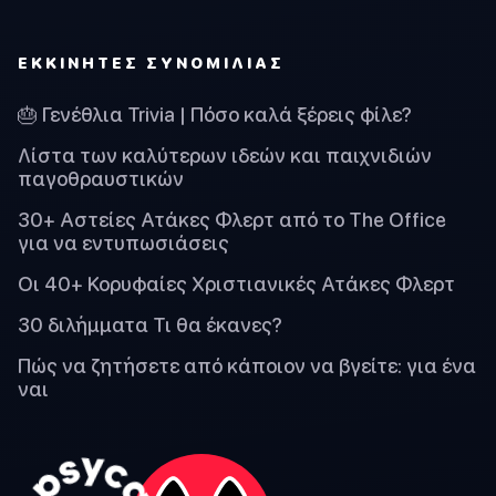
ΕΚΚΙΝΗΤΈΣ ΣΥΝΟΜΙΛΊΑΣ
🎂 Γενέθλια Trivia | Πόσο καλά ξέρεις φίλε?
Λίστα των καλύτερων ιδεών και παιχνιδιών
παγοθραυστικών
30+ Αστείες Ατάκες Φλερτ από το The Office
για να εντυπωσιάσεις
Οι 40+ Κορυφαίες Χριστιανικές Ατάκες Φλερτ
30 διλήμματα Τι θα έκανες?
Πώς να ζητήσετε από κάποιον να βγείτε: για ένα
ναι