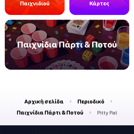
Παιχνιδιού
Κάρτες
Παιχνίδια Πάρτι & Ποτού
Αρχική σελίδα
Περιοδικό
Παιχνίδια Πάρτι & Ποτού
Pitty Pat