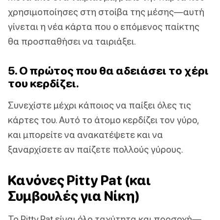
χρησιμοποίησες στη στοίβα της μέσης—αυτή
γίνεται η νέα κάρτα που ο επόμενος παίκτης
θα προσπαθήσει να ταιριάξει.
5. Ο πρώτος που θα αδειάσει το χέρι
του κερδίζει.
Συνεχίστε μέχρι κάποιος να παίξει όλες τις
κάρτες του. Αυτό το άτομο κερδίζει τον γύρο,
και μπορείτε να ανακατέψετε και να
ξαναρχίσετε αν παίζετε πολλούς γύρους.
Κανόνες Pitty Pat (και
Συμβουλές για Νίκη)
Το Pitty Pat είναι όλο ταχύτητα και προσοχή—