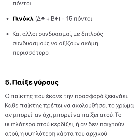
πόντοι
Πινόκλ
(Δ♠ + Β♦) – 15 πόντοι
Και άλλοι συνδυασμοί, με διπλούς
συνδυασμούς να αξίζουν ακόμη
περισσότερο.
5. Παίξε γύρους
Ο παίκτης που έκανε την προσφορά ξεκινάει.
Κάθε παίκτης πρέπει να ακολουθήσει το χρώμα
αν μπορεί· αν όχι, μπορεί να παίξει ατού. Το
υψηλότερο ατού κερδίζει, ή αν δεν παιχτούν
ατού, η υψηλότερη κάρτα του αρχικού