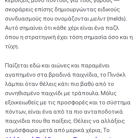
σκοράρεις επίσης δημιουργώντας ειδικούς
συνδυασμούς που ονομάζονται
μελντ
(melds).
Αυτό σημαίνει ότι κάθε χέρι είναι ένα παζλ
όπου η στρατηγική έχει τόση σημασία όσο και η
τύχη.
Παίζεται εδώ και αιώνες και παραμένει
αγαπημένο στα βραδινά παιχνίδια, το Πινόκλ
λάμπει όταν θέλεις κάτι πιο βαθύ από το
συνηθισμένο παιχνίδι με τράπουλα. Μόλις
εξοικειωθείς με τις προσφορές και το σύστημα
πόντων, είναι ένα από τα πιο ανταποδοτικά
παιχνίδια που θα παίξεις. Θέλεις να αλλάξεις
ατμόσφαιρα μετά από μερικά χέρια; Το