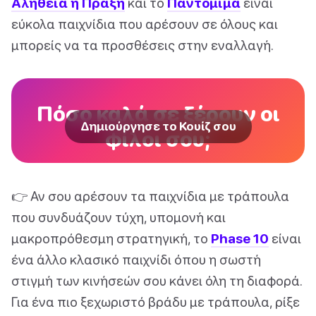
Αλήθεια ή Πράξη
και το
Παντομίμα
είναι
εύκολα παιχνίδια που αρέσουν σε όλους και
μπορείς να τα προσθέσεις στην εναλλαγή.
Πόσο καλά σε ξέρουν οι
Δημιούργησε το Κουίζ σου
φίλοι σου;
👉 Αν σου αρέσουν τα παιχνίδια με τράπουλα
που συνδυάζουν τύχη, υπομονή και
μακροπρόθεσμη στρατηγική, το
Phase 10
είναι
ένα άλλο κλασικό παιχνίδι όπου η σωστή
στιγμή των κινήσεών σου κάνει όλη τη διαφορά.
Για ένα πιο ξεχωριστό βράδυ με τράπουλα, ρίξε