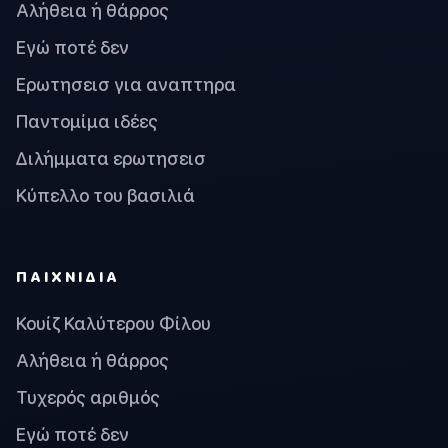
Αλήθεια ή θάρρος
Εγώ ποτέ δεν
Ερωτησεισ για αναπτηρα
Παντομίμα ιδέες
Διλήμματα ερωτησεισ
Κύπελλο του βασιλιά
ΠΑΙΧΝΊΔΙΑ
Κουίζ Καλύτερου Φίλου
Αλήθεια ή θάρρος
Τυχερός αριθμός
Εγώ ποτέ δεν