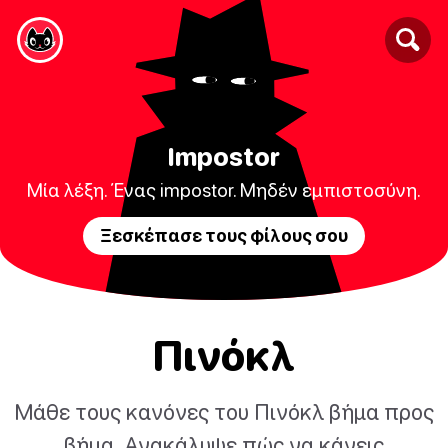
Impostor
Μία λέξη. Ένας impostor. Μηδέν εμπιστοσύνη.
Ξεσκέπασε τους φίλους σου
Πινόκλ
Μάθε τους κανόνες του Πινόκλ βήμα προς
βήμα. Ανακάλυψε πώς να κάνεις