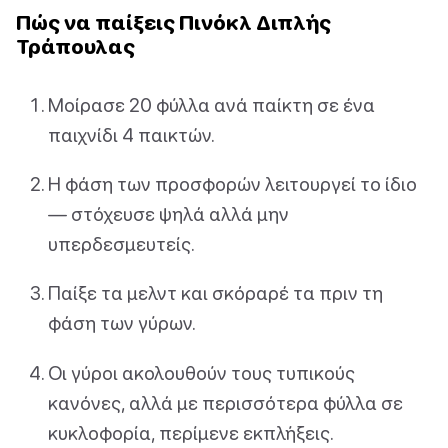
Πώς να παίξεις Πινόκλ Διπλής
Τράπουλας
Μοίρασε 20 φύλλα ανά παίκτη σε ένα
παιχνίδι 4 παικτών.
Η φάση των προσφορών λειτουργεί το ίδιο
— στόχευσε ψηλά αλλά μην
υπερδεσμευτείς.
Παίξε τα μελντ και σκόραρέ τα πριν τη
φάση των γύρων.
Οι γύροι ακολουθούν τους τυπικούς
κανόνες, αλλά με περισσότερα φύλλα σε
κυκλοφορία, περίμενε εκπλήξεις.