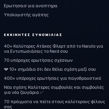
Ερωτησεισ για αναπτηρα
Υπολογιστής αγάπης
ΕΚΚΙΝΗΤΈΣ ΣΥΝΟΜΙΛΊΑΣ
40+ Καλύτερες Ατάκες Φλερτ από το Naruto για
να Εντυπωσιάσεις το Nerd σου
70 υπέροχες ερωτήσεις σχέσεων
💔 10+ σημάδια ότι δεν θέλει σχέση μαζί σου
400+ υπέροχες ερωτήσεις για παγοθραυστικό
Νέα σχέση; Καλύτερες συμβουλές και συμβουλές
για νέα ζευγάρια ✅
70 πράγματα να πείτε στους καλύτερους φίλους
σας