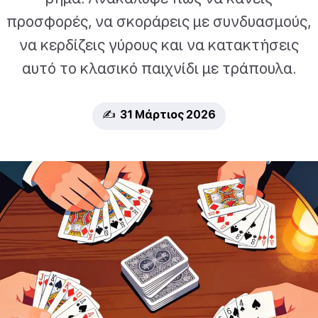
προσφορές, να σκοράρεις με συνδυασμούς,
να κερδίζεις γύρους και να κατακτήσεις
αυτό το κλασικό παιχνίδι με τράπουλα.
✍️ 31 Μάρτιος 2026