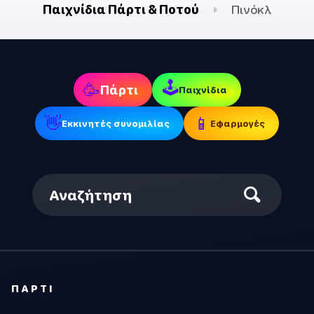
Παιχνίδια Πάρτι & Ποτού
Πινόκλ
🕹
🥳
Πάρτι
Παιχνίδια
👋
📱
Εκκινητές συνομιλίας
Εφαρμογές
Αναζήτηση
ΠΆΡΤΙ