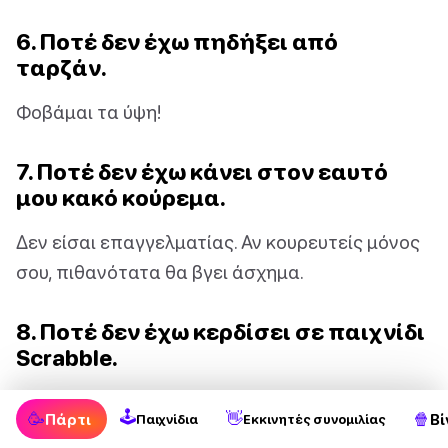
6. Ποτέ δεν έχω πηδήξει από
ταρζάν.
Φοβάμαι τα ύψη!
7. Ποτέ δεν έχω κάνει στον εαυτό
μου κακό κούρεμα.
Δεν είσαι επαγγελματίας. Αν κουρευτείς μόνος
σου, πιθανότατα θα βγει άσχημα.
8. Ποτέ δεν έχω κερδίσει σε παιχνίδι
Scrabble.
Δεν πειράζει!
🕹
🥳
👋
🍿
Πάρτι
Βί
Παιχνίδια
Εκκινητές συνομιλίας