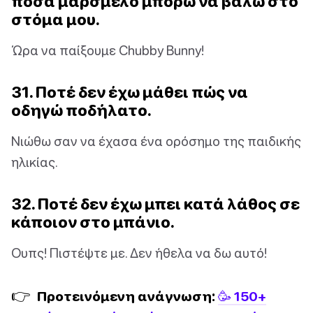
πόσα μαρσμέλο μπορώ να βάλω στο
στόμα μου.
Ώρα να παίξουμε Chubby Bunny!
31. Ποτέ δεν έχω μάθει πώς να
οδηγώ ποδήλατο.
Νιώθω σαν να έχασα ένα ορόσημο της παιδικής
ηλικίας.
32. Ποτέ δεν έχω μπει κατά λάθος σε
κάποιον στο μπάνιο.
Ουπς! Πιστέψτε με. Δεν ήθελα να δω αυτό!
👉
Προτεινόμενη ανάγνωση:
🥳 150+