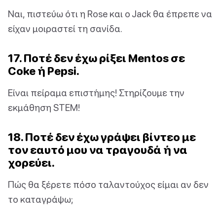
Ναι, πιστεύω ότι η Rose και ο Jack θα έπρεπε να
είχαν μοιραστεί τη σανίδα.
17. Ποτέ δεν έχω ρίξει Mentos σε
Coke ή Pepsi.
Είναι πείραμα επιστήμης! Στηρίζουμε την
εκμάθηση STEM!
18. Ποτέ δεν έχω γράψει βίντεο με
τον εαυτό μου να τραγουδά ή να
χορεύει.
Πώς θα ξέρετε πόσο ταλαντούχος είμαι αν δεν
το καταγράψω;