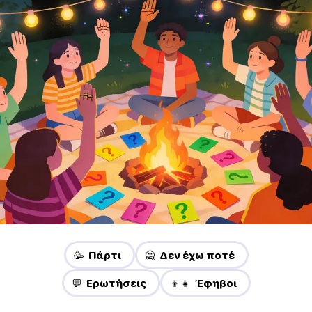
🥳 Πάρτι
🙅 Δεν έχω ποτέ
💬 Ερωτήσεις
👦👧 Έφηβοι