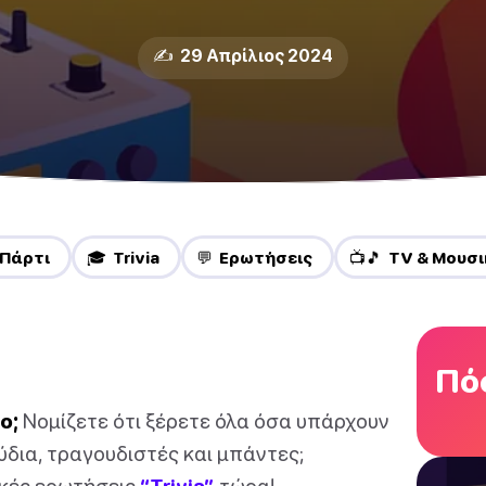
✍️ 29 Απρίλιος 2024
 Πάρτι
🎓 Trivia
💬 Ερωτήσεις
📺🎵 TV & Μουσι
Πόσ
ο;
Νομίζετε ότι ξέρετε όλα όσα υπάρχουν
δια, τραγουδιστές και μπάντες;
ικές ερωτήσεις
“Trivia”
τώρα!