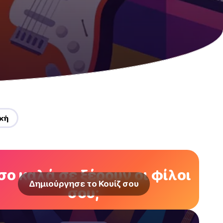
κή
ο καλά σε ξέρουν οι φίλοι
Δημιούργησε το Κουίζ σου
σου;