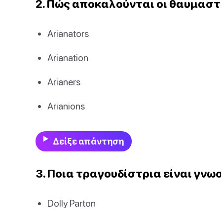
2. Πώς αποκαλούνται οι θαυμαστέ
Arianators
Arianation
Arianers
Arianions
Δείξε απάντηση
3. Ποια τραγουδίστρια είναι γνωστ
Dolly Parton