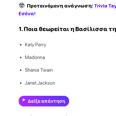
🤓
Προτεινόμενη ανάγνωση:
Trivia Ta
Εσένα!
1. Ποια θεωρείται η Βασίλισσα τ
Katy Perry
Madonna
Shania Twain
Janet Jackson
Δείξε απάντηση