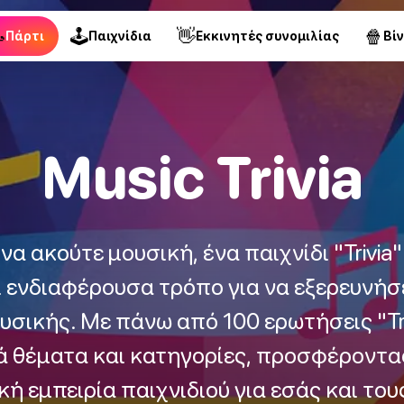

🕹
👋
🍿
Πάρτι
Παιχνίδια
Εκκινητές συνομιλίας
Βί
Music Trivia
να ακούτε μουσική, ένα παιχνίδι "Trivia
 ενδιαφέρουσα τρόπο για να εξερευνήσε
σικής. Με πάνω από 100 ερωτήσεις "Triv
ά θέματα και κατηγορίες, προσφέροντας
ή εμπειρία παιχνιδιού για εσάς και του