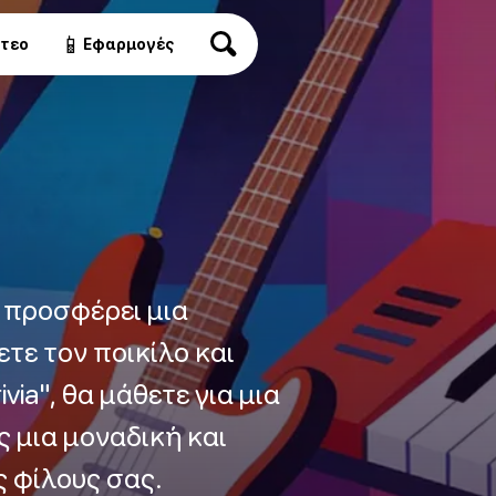
📱
ντεο
Εφαρμογές
" προσφέρει μια
τε τον ποικίλο και
ia", θα μάθετε για μια
 μια μοναδική και
ς φίλους σας.