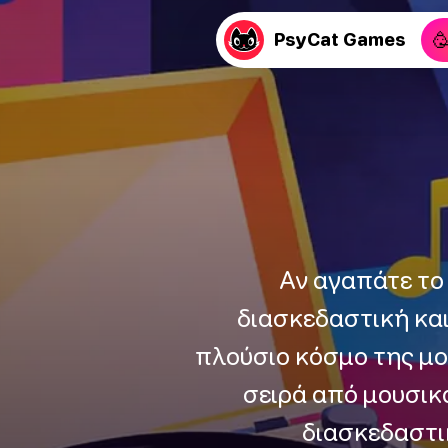

PsyCat Games
Αν αγαπάτε το 
διασκεδαστική και
πλούσιο κόσμο της μου
σειρά από μουσικ
διασκεδαστικ