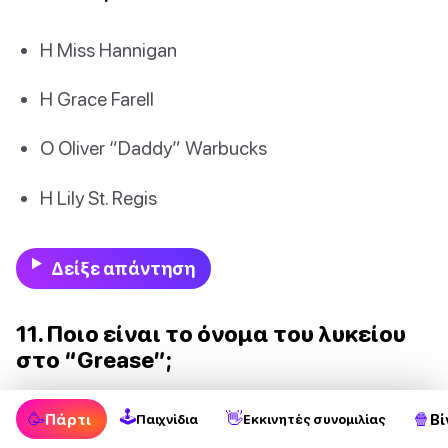
Η Miss Hannigan
Η Grace Farell
Ο Oliver “Daddy” Warbucks
Η Lily St. Regis
Δείξε απάντηση
11. Ποιο είναι το όνομα του λυκείου
στο “Grease”;
🕹
Rydell High
🥳
👋
🍿
Πάρτι
Βί
Παιχνίδια
Εκκινητές συνομιλίας