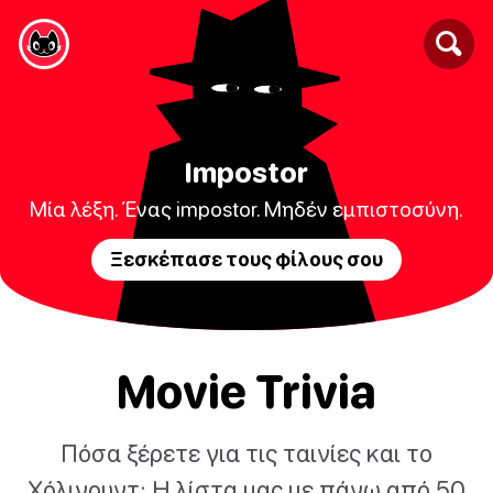
Impostor
Μία λέξη. Ένας impostor. Μηδέν εμπιστοσύνη.
Ξεσκέπασε τους φίλους σου
Movie Trivia
Πόσα ξέρετε για τις ταινίες και το
Χόλιγουντ; Η λίστα μας με πάνω από 50