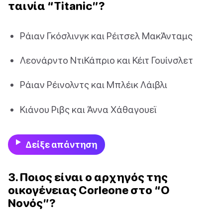
ταινία “Titanic”?
Ράιαν Γκόσλινγκ και Ρέιτσελ ΜακΆνταμς
Λεονάρντο ΝτιΚάπριο και Κέιτ Γουίνσλετ
Ράιαν Ρέινολντς και Μπλέικ Λάιβλι
Κιάνου Ριβς και Άννα Χάθαγουεϊ
Δείξε απάντηση
3. Ποιος είναι ο αρχηγός της
οικογένειας Corleone στο “Ο
Νονός”?