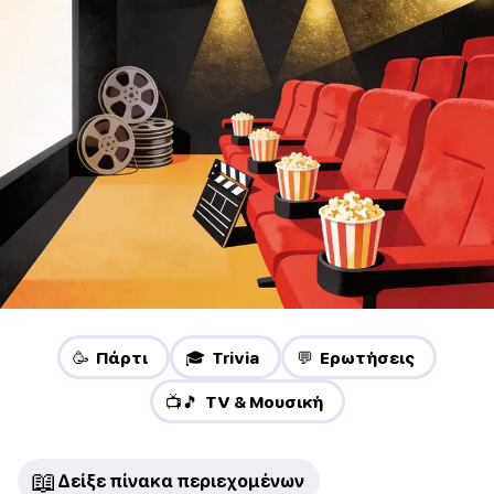
🥳 Πάρτι
🎓 Trivia
💬 Ερωτήσεις
📺🎵 TV & Μουσική
📖
Δείξε πίνακα περιεχομένων