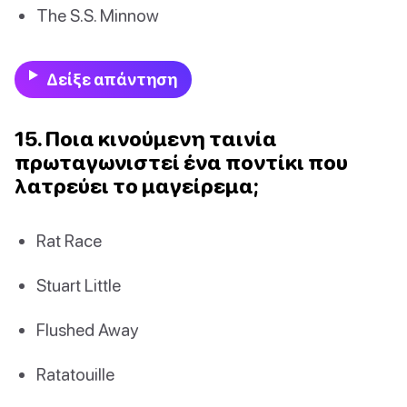
The S.S. Minnow
Δείξε απάντηση
15. Ποια κινούμενη ταινία
πρωταγωνιστεί ένα ποντίκι που
λατρεύει το μαγείρεμα;
Rat Race
Stuart Little
Flushed Away
Ratatouille