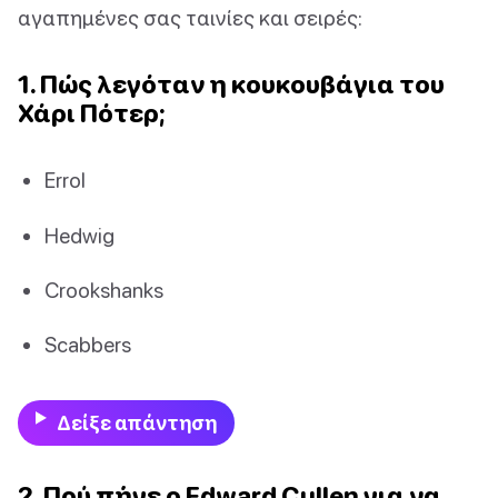
αγαπημένες σας ταινίες και σειρές:
1. Πώς λεγόταν η κουκουβάγια του
Χάρι Πότερ;
Errol
Hedwig
Crookshanks
Scabbers
Δείξε απάντηση
2. Πού πήγε ο Edward Cullen για να