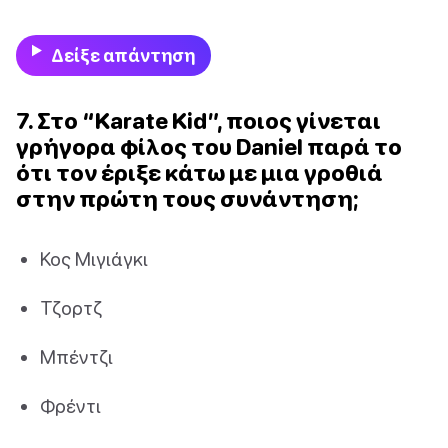
Δείξε απάντηση
7. Στο “Karate Kid”, ποιος γίνεται
γρήγορα φίλος του Daniel παρά το
ότι τον έριξε κάτω με μια γροθιά
στην πρώτη τους συνάντηση;
Κος Μιγιάγκι
Τζορτζ
Μπέντζι
Φρέντι