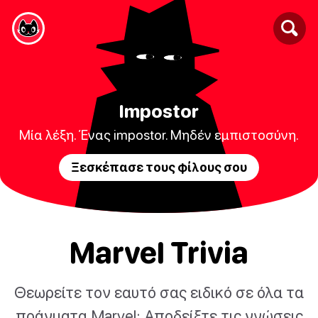
Impostor
Μία λέξη. Ένας impostor. Μηδέν εμπιστοσύνη.
Ξεσκέπασε τους φίλους σου
Marvel Trivia
Θεωρείτε τον εαυτό σας ειδικό σε όλα τα
πράγματα Marvel; Αποδείξτε τις γνώσεις