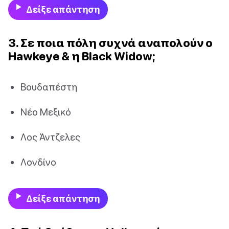
Δείξε απάντηση
3. Σε ποια πόλη συχνά αναπολούν ο
Hawkeye & η Black Widow;
Βουδαπέστη
Νέο Μεξικό
Λος Άντζελες
Λονδίνο
Δείξε απάντηση