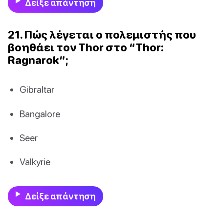
Δείξε απάντηση
21. Πώς λέγεται ο πολεμιστής που
βοηθάει τον Thor στο “Thor:
Ragnarok”;
Gibraltar
Bangalore
Seer
Valkyrie
Δείξε απάντηση