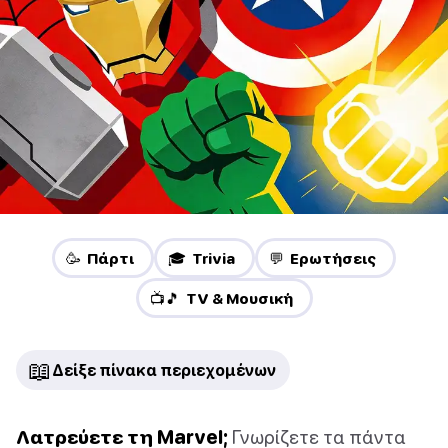
🥳 Πάρτι
🎓 Trivia
💬 Ερωτήσεις
📺🎵 TV & Μουσική
📖
Δείξε πίνακα περιεχομένων
Λατρεύετε τη Marvel;
Γνωρίζετε τα πάντα