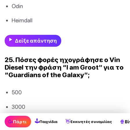
Odin
Heimdall
Δείξε απάντηση
25. Πόσες φορές ηχογράφησε ο Vin
Diesel την φράση “I am Groot” για το
“Guardians of the Galaxy”;
500
3000
1000
🕹
🥳
👋
🍿
Πάρτι
Βί
Παιχνίδια
Εκκινητές συνομιλίας