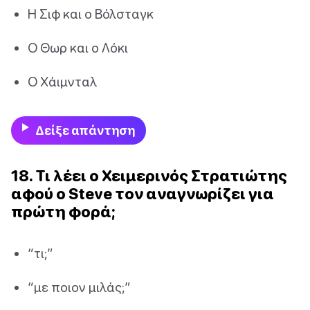
Η Σιφ και ο Βόλσταγκ
Ο Θωρ και ο Λόκι
Ο Χάιμνταλ
Δείξε απάντηση
18. Τι λέει ο Χειμερινός Στρατιώτης
αφού ο Steve τον αναγνωρίζει για
πρώτη φορά;
“τι;”
“με ποιον μιλάς;”