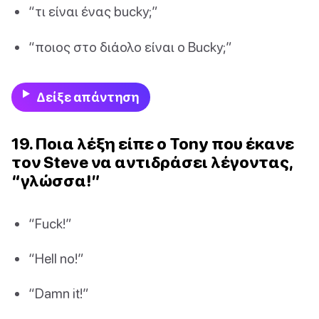
“τι είναι ένας bucky;”
“ποιος στο διάολο είναι ο Bucky;”
Δείξε απάντηση
19. Ποια λέξη είπε ο Tony που έκανε
τον Steve να αντιδράσει λέγοντας,
“γλώσσα!”
“Fuck!”
“Hell no!”
“Damn it!”