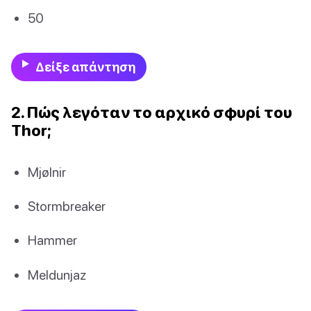
50
Δείξε απάντηση
2. Πώς λεγόταν το αρχικό σφυρί του
Thor;
Mjølnir
Stormbreaker
Hammer
Meldunjaz