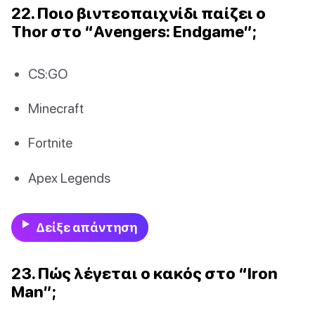
22. Ποιο βιντεοπαιχνίδι παίζει ο
Thor στο “Avengers: Endgame”;
CS:GO
Minecraft
Fortnite
Apex Legends
Δείξε απάντηση
23. Πώς λέγεται ο κακός στο “Iron
Man”;