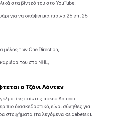
ολικά στα βίντεό του στο YouTube;
άρι για να σκάψει μια πισίνα 25 επί 25
α μέλος των One Direction;
 καριέρα του στο NHL;
φτεται ο Τζόνι Λόντεν
γελματίες παίκτες πόκερ Antonio
όκερ πιο διασκεδαστικό, είναι σύνηθες για
α στοιχήματα (τα λεγόμενα «sidebets»).