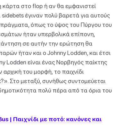
 κάρτα στο flop ή αν θα εμφανιστεί
α sidebets έγιναν πολύ βαρετά για αυτούς
α πράγματα, όπως το ύψος του Πύργου του
εσμάτων ήταν υπερβολικά επίπονη,
πάντηση σε αυτήν την ερώτηση θα
παρών ήταν και ο Johnny Lodden, και έτσι
nny Lodden είναι ένας Νορβηγός παίκτης
ν αρχική του μορφή, το παιχνίδι
k?». Στο μεταξύ, συνήθως συντομεύεται
 δημοτικότητα πολύ πέρα από τα όρια του
Bus | Παιχνίδι με ποτό: κανόνες και