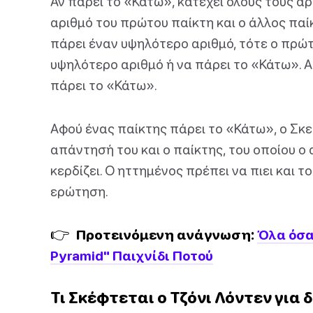
Αν πάρει το «Κάτω», κατέχει όλους τους αρ
αριθμό του πρώτου παίκτη και ο άλλος πα
πάρει έναν υψηλότερο αριθμό, τότε ο πρώτ
υψηλότερο αριθμό ή να πάρει το «Κάτω». Α
πάρει το «Κάτω».
Αφού ένας παίκτης πάρει το «Κάτω», ο Σκ
απάντησή του και ο παίκτης, του οποίου ο 
κερδίζει. Ο ηττημένος πρέπει να πιει και το
ερώτηση.
👉
Προτεινόμενη ανάγνωση:
Όλα όσα 
Pyramid" Παιχνίδι Ποτού
Τι Σκέφτεται ο Τζόνι Λόντεν για 