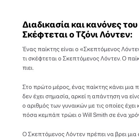
Διαδικασία και κανόνες του 
Σκέφτεται ο Τζόνι Λόντεν:
Ένας παίκτης είναι ο «Σκεπτόμενος Λόντεν
τι σκέφτεται ο Σκεπτόμενος Λόντεν. Ο παί
πιει.
Στο πρώτο μέρος, ένας παίκτης κάνει μια π
δεν έχει σημασία, αρκεί η απάντηση να εί
ο αριθμός των γυναικών με τις οποίες έχει 
πόσα κεμπάπ τρώει ο Will Smith σε ένα χρό
Ο Σκεπτόμενος Λόντεν πρέπει να βρει μια