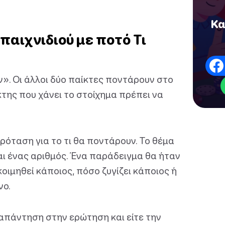
Κα
παιχνιδιού με ποτό Τι
». Οι άλλοι δύο παίκτες ποντάρουν στο
κτης που χάνει το στοίχημα πρέπει να
ρόταση για το τι θα ποντάρουν. Το θέμα
ναι ένας αριθμός. Ένα παράδειγμα θα ήταν
κοιμηθεί κάποιος, πόσο ζυγίζει κάποιος ή
νο.
 απάντηση στην ερώτηση και είτε την