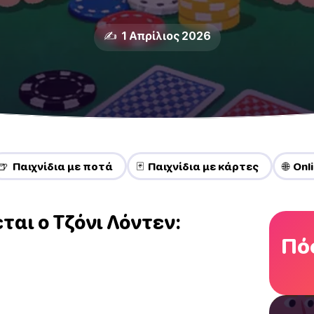
✍️ 1 Απρίλιος 2026
🍺 Παιχνίδια με ποτά
🃏 Παιχνίδια με κάρτες
🌐 Onl
ται ο Τζόνι Λόντεν:
Πόσ