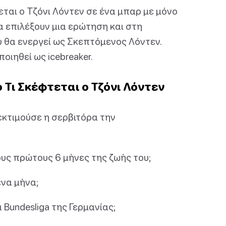
τεται ο Τζόνι Λόντεν σε ένα μπαρ με μόνο
α επιλέξουν μια ερώτηση και στη
υ θα ενεργεί ως Σκεπτόμενος Λόντεν.
οιηθεί ως icebreaker.
Τι Σκέφτεται ο Τζόνι Λόντεν
εκτιμούσε η σερβιτόρα την
υς πρώτους 6 μήνες της ζωής του;
ένα μήνα;
Bundesliga της Γερμανίας;