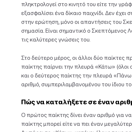
πληκτρολογεί στο κινητό του είτε την γράφε
εξασφαλίσει ένα δίκαιο παιχνίδι. Δεν έχει
στην ερώτηση, μόνο οι απαντήσεις του Σ
σημασία. Είναι σημαντικό ο Σκεπτόμενος Λ
τις καλύτερες γνώσεις του.
Στο δεύτερο μέρος, οι άλλοι δύο παίκτες π
παίκτης παίρνει την πλευρά «Κάτω» (όλοι 
και ο δεύτερος παίκτης την πλευρά «Πάνω»
αριθμό, συμπεριλαμβανομένου του ίδιου το
Πώς να καταλήξετε σε έναν αριθ
Ο πρώτος παίκτης δίνει έναν αριθμό για να
παίκτης μπορεί είτε να πει έναν μεγαλύτερ