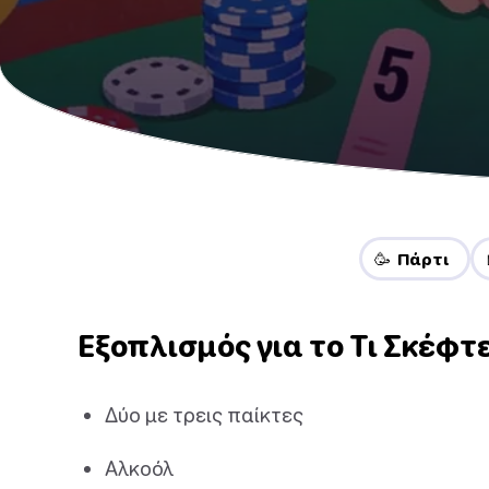
🥳 Πάρτι
Εξοπλισμός για το Τι Σκέφτε
Δύο με τρεις παίκτες
Αλκοόλ