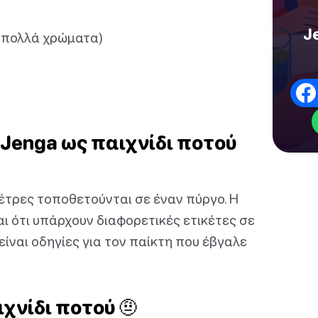
J
ε πολλά χρώματα)
 Jenga ως παιχνίδι ποτού
πέτρες τοποθετούνται σε έναν πύργο. Η
αι ότι υπάρχουν διαφορετικές ετικέτες σε
είναι οδηγίες για τον παίκτη που έβγαλε
χνίδι ποτού 🤨