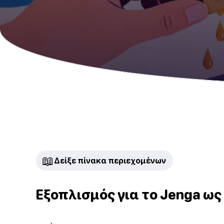
📖
Δείξε πίνακα περιεχομένων
Εξοπλισμός για το Jenga ως