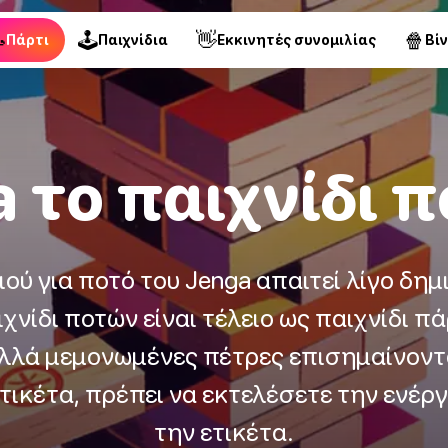

🕹
👋
🍿
Πάρτι
Παιχνίδια
Εκκινητές συνομιλίας
Βί
 το παιχνίδι 
ού για ποτό του Jenga απαιτεί λίγο δημ
χνίδι ποτών είναι τέλειο ως παιχνίδι πά
 αλλά μεμονωμένες πέτρες επισημαίνοντα
ετικέτα, πρέπει να εκτελέσετε την ενέργ
την ετικέτα.