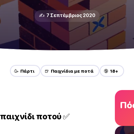
✍️ 7 Σεπτέμβριος 2020
🥳 Πάρτι
🍺 Παιχνίδια με ποτά
🔞 18+
Πόσ
 παιχνίδι ποτού ✅