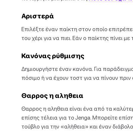
Αριστερά
Επιλέξτε έναν παίκτη στον οποίο επιτρέπε
του χέρι για να πιει. Εάν ο παίκτης πίνει με
Κανόνας ρύθμισης
Δημιουργήστε έναν κανόνα. Για παράδειγμα
πόσιμο ή να έχουν τοστ για να πίνουν πριν
Θαρρος η αληθεια
Θαρρος η αληθεια είναι ένα από τα καλύτερ
επίσης τέλεια για το Jenga. Μπορείτε επίσ
τούβλο για την «αλήθεια» και έναν διάβολο