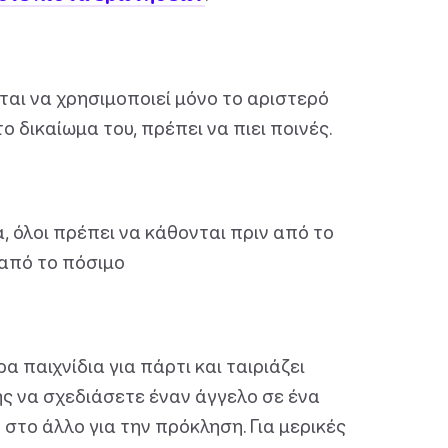
ται να χρησιμοποιεί μόνο το αριστερό
 το δικαίωμα του, πρέπει να πιει ποινές.
, όλοι πρέπει να κάθονται πριν από το
 από το πόσιμο
α παιχνίδια για πάρτι και ταιριάζει
ης να σχεδιάσετε έναν άγγελο σε ένα
 στο άλλο για την πρόκληση. Για μερικές