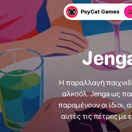

PsyCat Games
Jenga
Η παραλλαγή παιχνιδι
αλκοόλ. Jenga ως παι
παραμένουν οι ίδιοι,
αυτές τις πέτρες με 