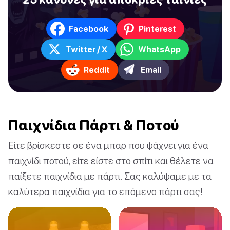
Facebook
Pinterest
Twitter / X
WhatsApp
Reddit
Email
Παιχνίδια Πάρτι & Ποτού
Είτε βρίσκεστε σε ένα μπαρ που ψάχνει για ένα
παιχνίδι ποτού, είτε είστε στο σπίτι και θέλετε να
παίξετε παιχνίδια με πάρτι. Σας καλύψαμε με τα
καλύτερα παιχνίδια για το επόμενο πάρτι σας!