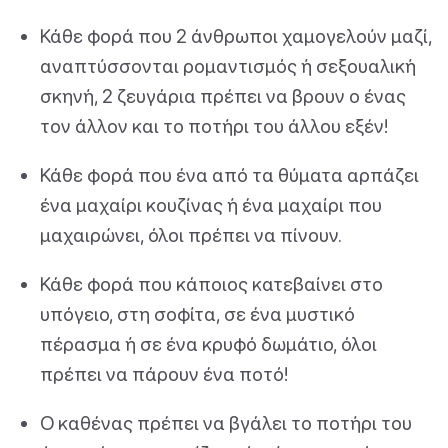
Κάθε φορά που 2 άνθρωποι χαμογελούν μαζί,
αναπτύσσονται ρομαντισμός ή σεξουαλική
σκηνή, 2 ζευγάρια πρέπει να βρουν ο ένας
τον άλλον και το ποτήρι του άλλου εξέν!
Κάθε φορά που ένα από τα θύματα αρπάζει
ένα μαχαίρι κουζίνας ή ένα μαχαίρι που
μαχαιρώνει, όλοι πρέπει να πίνουν.
Κάθε φορά που κάποιος κατεβαίνει στο
υπόγειο, στη σοφίτα, σε ένα μυστικό
πέρασμα ή σε ένα κρυφό δωμάτιο, όλοι
πρέπει να πάρουν ένα ποτό!
Ο καθένας πρέπει να βγάλει το ποτήρι του