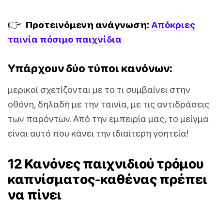
👉
Προτεινόμενη ανάγνωση:
Απόκριες
ταινία πόσιμο παιχνίδια
Υπάρχουν δύο τύποι κανόνων:
μερικοί σχετίζονται με το τι συμβαίνει στην
οθόνη, δηλαδή με την ταινία, με τις αντιδράσεις
των παρόντων. Από την εμπειρία μας, το μείγμα
είναι αυτό που κάνει την ιδιαίτερη γοητεία!
12 Κανόνες παιχνιδιού τρόμου
καπνίσματος-καθένας πρέπει
να πίνει