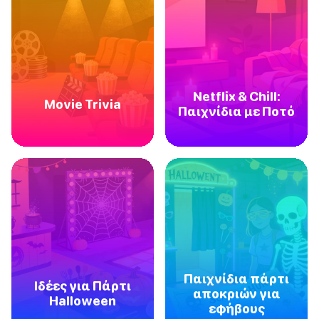
Netflix & Chill:
Movie Trivia
Παιχνίδια με Ποτό
Παιχνίδια πάρτι
Ιδέες για Πάρτι
αποκριών για
Halloween
εφήβους