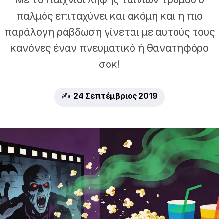
παλμός επιταχύνει και ακόμη και η πιο
παράλογη ράβδωση γίνεται με αυτούς τους
κανόνες έναν πνευματικό ή θανατηφόρο
σοκ!
✍️ 24 Σεπτέμβριος 2019