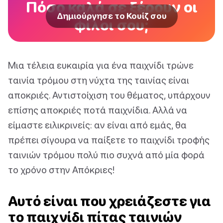
Πόσο καλά σε ξέρουν οι
Δημιούργησε το Κουίζ σου
φίλοι σου;
Μια τέλεια ευκαιρία για ένα παιχνίδι τρώνε
ταινία τρόμου στη νύχτα της ταινίας είναι
αποκριές. Αντιστοίχιση του θέματος, υπάρχουν
επίσης αποκριές ποτά παιχνίδια. Αλλά να
είμαστε ειλικρινείς: αν είναι από εμάς, θα
πρέπει σίγουρα να παίξετε το παιχνίδι τροφής
ταινιών τρόμου πολύ πιο συχνά από μία φορά
το χρόνο στην Απόκριες!
Αυτό είναι που χρειάζεστε για
το παιχνίδι πίτας ταινιών