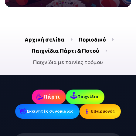
Αρχική σελίδα
Περιοδικό
Παιχνίδια Πάρτι & Ποτού
Παιχνίδια με ταινίες τρόμου
🕹
🥳
Πάρτι
Παιχνίδια
👋
📱
Εκκινητές συνομιλίας
Εφαρμογές