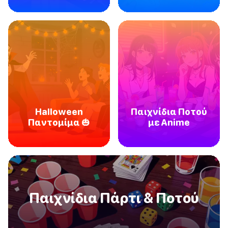
Halloween
Παιχνίδια Ποτού
Παντομίμα 🎃
με Anime
Παιχνίδια Πάρτι & Ποτού