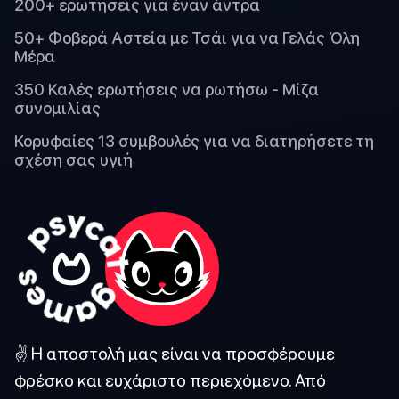
200+ ερωτήσεις για έναν άντρα
50+ Φοβερά Αστεία με Τσάι για να Γελάς Όλη
Μέρα
350 Καλές ερωτήσεις να ρωτήσω - Μίζα
συνομιλίας
Κορυφαίες 13 συμβουλές για να διατηρήσετε τη
σχέση σας υγιή
✌️ Η αποστολή μας είναι να προσφέρουμε
φρέσκο και ευχάριστο περιεχόμενο. Από