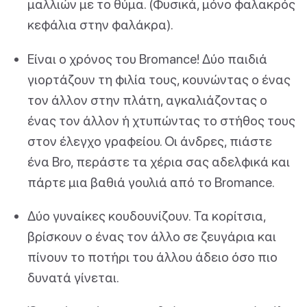
μαλλιών με το θύμα. (Φυσικά, μόνο φαλακρός
κεφάλια στην φαλάκρα).
Είναι ο χρόνος του Bromance! Δύο παιδιά
γιορτάζουν τη φιλία τους, κουνώντας ο ένας
τον άλλον στην πλάτη, αγκαλιάζοντας ο
ένας τον άλλον ή χτυπώντας το στήθος τους
στον έλεγχο γραφείου. Οι άνδρες, πιάστε
ένα Bro, περάστε τα χέρια σας αδελφικά και
πάρτε μια βαθιά γουλιά από το Bromance.
Δύο γυναίκες κουδουνίζουν. Τα κορίτσια,
βρίσκουν ο ένας τον άλλο σε ζευγάρια και
πίνουν το ποτήρι του άλλου άδειο όσο πιο
δυνατά γίνεται.