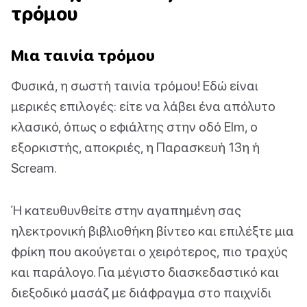
τρόμου
Μια ταινία τρόμου
Φυσικά, η σωστή ταινία τρόμου! Εδώ είναι
μερικές επιλογές: είτε να λάβει ένα απόλυτο
κλασικό, όπως ο εφιάλτης στην οδό Elm, ο
εξορκιστής, αποκριές, η Παρασκευή 13η ή
Scream.
Ή κατευθυνθείτε στην αγαπημένη σας
ηλεκτρονική βιβλιοθήκη βίντεο και επιλέξτε μια
φρίκη που ακούγεται ο χειρότερος, πιο τραχύς
και παράλογο. Για μέγιστο διασκεδαστικό και
διεξοδικό μασάζ με διάφραγμα στο παιχνίδι