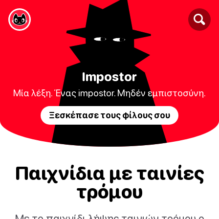
Impostor
Μία λέξη. Ένας impostor. Μηδέν εμπιστοσύνη.
Ξεσκέπασε τους φίλους σου
Παιχνίδια με ταινίες
τρόμου
Με το παιχνίδι λήψης ταινιών τρόμου ο