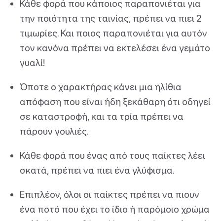
Κάθε φορά που κάποιος παραπονιέται για
την ποιότητα της ταινίας, πρέπει να πιει 2
τιμωρίες. Και ποιος παραπονιέται για αυτόν
τον κανόνα πρέπει να εκτελέσει ένα γεμάτο
γυαλί!
Όποτε ο χαρακτήρας κάνει μια ηλίθια
απόφαση που είναι ήδη ξεκάθαρη ότι οδηγεί
σε καταστροφή, και τα τρία πρέπει να
πάρουν γουλιές.
Κάθε φορά που ένας από τους παίκτες λέει
σκατά, πρέπει να πιει ένα γλύφισμα.
Επιπλέον, όλοι οι παίκτες πρέπει να πιουν
ένα ποτό που έχει το ίδιο ή παρόμοιο χρώμα