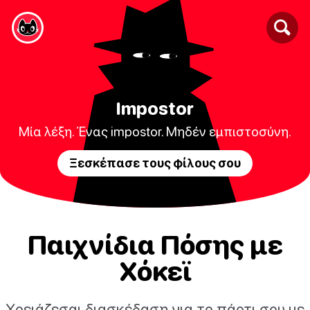
Impostor
Μία λέξη. Ένας impostor. Μηδέν εμπιστοσύνη.
Ξεσκέπασε τους φίλους σου
Παιχνίδια Πόσης με
Χόκεϊ
Χρειάζεσαι διασκέδαση για το πάρτι σου με