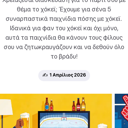
θέμα το χόκεϊ; Έχουμε για σένα 5
συναρπαστικά παιχνίδια πόσης με χόκεϊ.
Ιδανικά για φαν του χόκεϊ και όχι μόνο,
αυτά τα παιχνίδια θα κάνουν τους φίλους
σου να ζητωκραυγάζουν και να δεθούν όλο
το βράδυ!
✍️ 1 Απρίλιος 2026