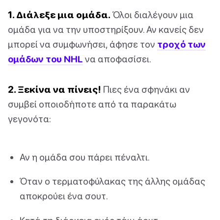
1. Διάλεξε μια ομάδα.
Όλοι διαλέγουν μια
ομάδα για να την υποστηρίξουν. Αν κανείς δεν
μπορεί να συμφωνήσει, άφησε τον
τροχό των
ομάδων του NHL
να αποφασίσει.
2. Ξεκίνα να πίνεις!
Πιες ένα σφηνάκι αν
συμβεί οποιοδήποτε από τα παρακάτω
γεγονότα:
Αν η ομάδα σου πάρει πέναλτι.
Όταν ο τερματοφύλακας της άλλης ομάδας
αποκρούει ένα σουτ.