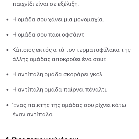
παιχνίδι είναι σε εξέλιξη.
Η ομάδα σου χάνει μια μονομαχία.
Η ομάδα σου πάει οφσάιντ.
Κάποιος εκτός από τον τερματοφύλακα της
άλλης ομάδας αποκρούει ένα σουτ.
Η αντίπαλη ομάδα σκοράρει γκολ.
Η αντίπαλη ομάδα παίρνει πέναλτι.
Ένας παίκτης της ομάδας σου ρίχνει κάτω
έναν αντίπαλο.