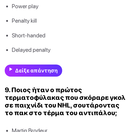
Power play
Penalty kill
Short-handed
Delayed penalty
Δείξε απάντηση
9. Ποιος ήταν ο πρώτος
τερματοφύλακας που σκόραρε γκολ
σε παιχνίδι του NHL, σουτάροντας
το πακ στο τέρμα του αντιπάλου;
Martin Brodeur