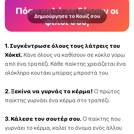
Πόσο καλά σε ξέρουν οι
Δημιούργησε το Κουίζ σου
φίλοι σου;
1. Συγκέντρωσε όλους τους λάτρεις του
Χόκεϊ.
Κάνε όλους να καθίσουν σε κύκλο γύρω
από ένα τραπέζι. Κάθε παίκτης χρειάζεται ένα
ολόκληρο κουτάκι μπύρας μπροστά του.
2. Ξεκίνα να γυρνάς το κέρμα!
Ο πρώτος
παίκτης γυρνάει ένα κέρμα στο τραπέζι.
3. Κάλεσε τον σουτέρ σου.
Ο παίκτης που
γυρνάει το κέρμα, καλεί το όνομα ενός άλλου