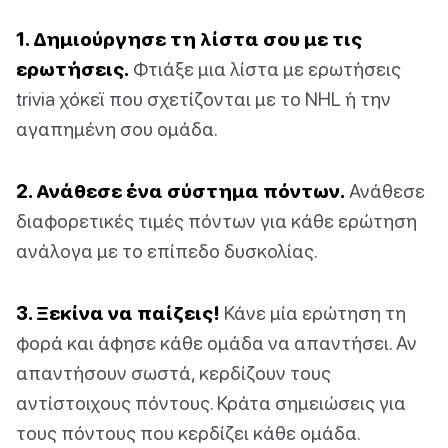
1. Δημιούργησε τη λίστα σου με τις
ερωτήσεις.
Φτιάξε μια λίστα με ερωτήσεις
trivia χόκεϊ που σχετίζονται με το NHL ή την
αγαπημένη σου ομάδα.
2. Ανάθεσε ένα σύστημα πόντων.
Ανάθεσε
διαφορετικές τιμές πόντων για κάθε ερώτηση
ανάλογα με το επίπεδο δυσκολίας.
3. Ξεκίνα να παίζεις!
Κάνε μία ερώτηση τη
φορά και άφησε κάθε ομάδα να απαντήσει. Αν
απαντήσουν σωστά, κερδίζουν τους
αντίστοιχους πόντους. Κράτα σημειώσεις για
τους πόντους που κερδίζει κάθε ομάδα.