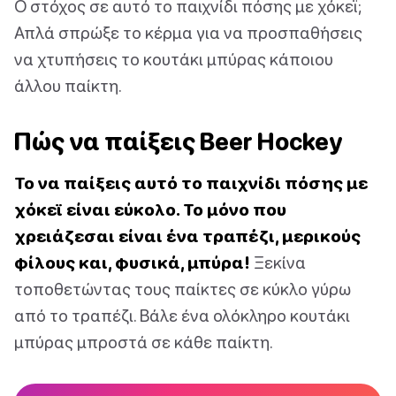
Ο στόχος σε αυτό το παιχνίδι πόσης με χόκεϊ;
Απλά σπρώξε το κέρμα για να προσπαθήσεις
να χτυπήσεις το κουτάκι μπύρας κάποιου
άλλου παίκτη.
Πώς να παίξεις Beer Hockey
Το να παίξεις αυτό το παιχνίδι πόσης με
χόκεϊ είναι εύκολο. Το μόνο που
χρειάζεσαι είναι ένα τραπέζι, μερικούς
φίλους και, φυσικά, μπύρα!
Ξεκίνα
τοποθετώντας τους παίκτες σε κύκλο γύρω
από το τραπέζι. Βάλε ένα ολόκληρο κουτάκι
μπύρας μπροστά σε κάθε παίκτη.