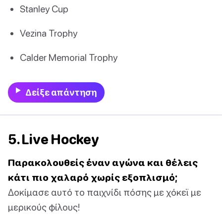
Stanley Cup
Vezina Trophy
Calder Memorial Trophy
Δείξε απάντηση
5. Live Hockey
Παρακολουθείς έναν αγώνα και θέλεις
κάτι πιο χαλαρό χωρίς εξοπλισμό;
Δοκίμασε αυτό το παιχνίδι πόσης με χόκεϊ με
μερικούς φίλους!