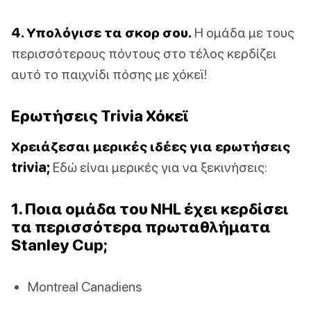
4. Υπολόγισε τα σκορ σου.
Η ομάδα με τους
περισσότερους πόντους στο τέλος κερδίζει
αυτό το παιχνίδι πόσης με χόκεϊ!
Ερωτήσεις Trivia Χόκεϊ
Χρειάζεσαι μερικές ιδέες για ερωτήσεις
trivia;
Εδώ είναι μερικές για να ξεκινήσεις:
1. Ποια ομάδα του NHL έχει κερδίσει
τα περισσότερα πρωταθλήματα
Stanley Cup;
Montreal Canadiens