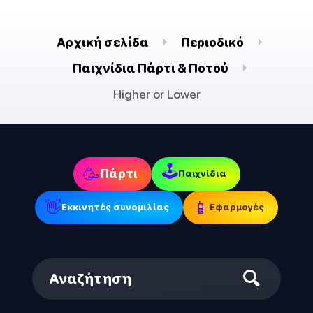
Αρχική σελίδα
Περιοδικό
Παιχνίδια Πάρτι & Ποτού
Higher or Lower
🕹
🥳
Πάρτι
Παιχνίδια
👋
📱
Εκκινητές συνομιλίας
Εφαρμογές
Αναζήτηση