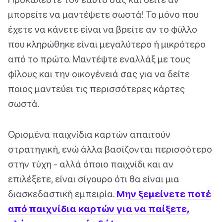
μπορείτε να μαντέψετε σωστά! Το μόνο που
έχετε να κάνετε είναι να βρείτε αν το φύλλο
που κληρώθηκε είναι μεγαλύτερο ή μικρότερο
από το πρώτο. Μαντέψτε εναλλάξ με τους
φίλους και την οικογένειά σας για να δείτε
ποιος μαντεύει τις περισσότερες κάρτες
σωστά.
Ορισμένα παιχνίδια καρτών απαιτούν
στρατηγική, ενώ άλλα βασίζονται περισσότερο
στην τύχη - αλλά όποιο παιχνίδι και αν
επιλέξετε, είναι σίγουρο ότι θα είναι μια
διασκεδαστική εμπειρία.
Μην ξεμείνετε ποτέ
από παιχνίδια καρτών για να παίξετε,