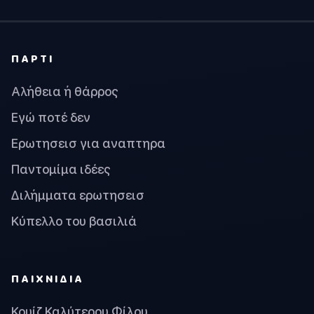
ΠΆΡΤΙ
Αλήθεια ή θάρρος
Εγώ ποτέ δεν
Ερωτησεισ για αναπτηρα
Παντομίμα ιδέες
Διλήμματα ερωτησεισ
Κύπελλο του βασιλιά
ΠΑΙΧΝΊΔΙΑ
Κουίζ Καλύτερου Φίλου