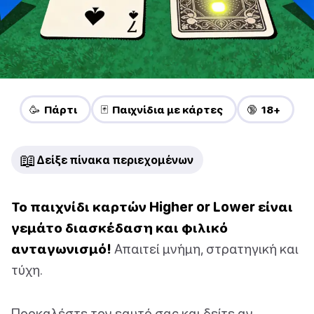
🥳 Πάρτι
🃏 Παιχνίδια με κάρτες
🔞 18+
📖
Δείξε πίνακα περιεχομένων
Το παιχνίδι καρτών Higher or Lower είναι
γεμάτο διασκέδαση και φιλικό
ανταγωνισμό!
Απαιτεί μνήμη, στρατηγική και
τύχη.
Προκαλέστε τον εαυτό σας και δείτε αν