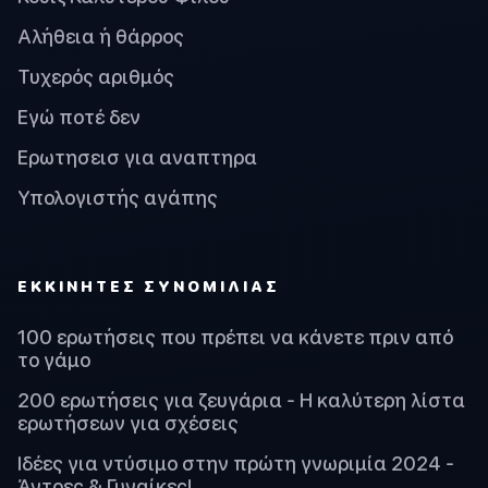
Αλήθεια ή θάρρος
Τυχερός αριθμός
Εγώ ποτέ δεν
Ερωτησεισ για αναπτηρα
Υπολογιστής αγάπης
ΕΚΚΙΝΗΤΈΣ ΣΥΝΟΜΙΛΊΑΣ
100 ερωτήσεις που πρέπει να κάνετε πριν από
το γάμο
200 ερωτήσεις για ζευγάρια - Η καλύτερη λίστα
ερωτήσεων για σχέσεις
Ιδέες για ντύσιμο στην πρώτη γνωριμία 2024 -
Άντρες & Γυναίκες!