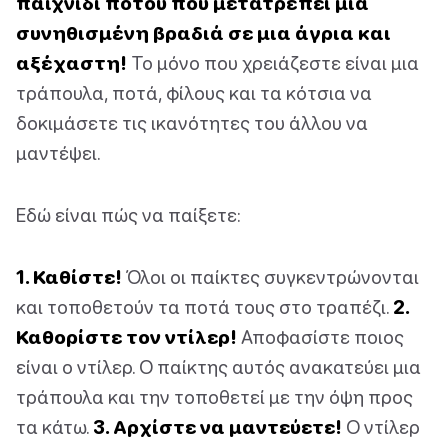
παιχνίδι ποτού που μετατρέπει μια
συνηθισμένη βραδιά σε μια άγρια και
αξέχαστη!
Το μόνο που χρειάζεστε είναι μια
τράπουλα, ποτά, φίλους και τα κότσια να
δοκιμάσετε τις ικανότητες του άλλου να
μαντέψει.
Εδώ είναι πώς να παίξετε:
1. Καθίστε!
Όλοι οι παίκτες συγκεντρώνονται
και τοποθετούν τα ποτά τους στο τραπέζι.
2.
Καθορίστε τον ντίλερ!
Αποφασίστε ποιος
είναι ο ντίλερ. Ο παίκτης αυτός ανακατεύει μια
τράπουλα και την τοποθετεί με την όψη προς
τα κάτω.
3. Αρχίστε να μαντεύετε!
Ο ντίλερ