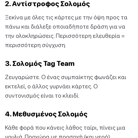
2. Αντίστροφος Σολομός
Ξεκίνα με όλες τις κάρτες με την όψη προς τα
πάνω και διάλεξε οποιαδήποτε δράση για να
την ολοκληρώσεις. Περισσότερη ελευθερία =
περισσότερη σύγχυση.
3. Σολομός Tag Team
Ζευγαρώστε. Ο ένας συμπαίκτης φωνάζει και
εκτελεί, ο άλλος γυρνάει κάρτες. Ο
συντονισμός είναι το κλειδί.
4. Μεθυσμένος Σολομός
Κάθε φορά που κάνεις λάθος ταίρι, πίνεις μια
γουλιά. Προχώρα με προσοχή (και νερό).