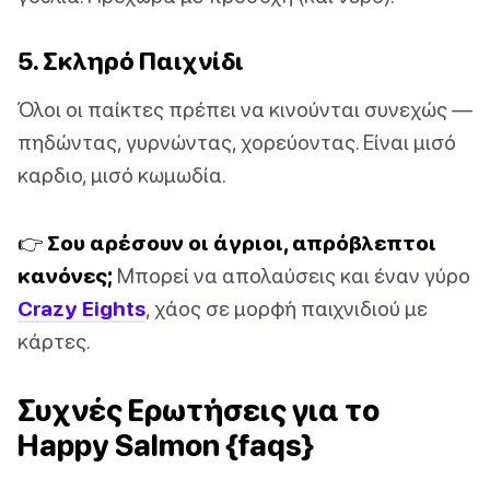
5. Σκληρό Παιχνίδι
Όλοι οι παίκτες πρέπει να κινούνται συνεχώς —
πηδώντας, γυρνώντας, χορεύοντας. Είναι μισό
καρδιο, μισό κωμωδία.
👉 Σου αρέσουν οι άγριοι, απρόβλεπτοι
κανόνες;
Μπορεί να απολαύσεις και έναν γύρο
Crazy Eights
, χάος σε μορφή παιχνιδιού με
κάρτες.
Συχνές Ερωτήσεις για το
Happy Salmon {faqs}