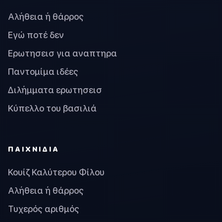
Αλήθεια ή θάρρος
Εγώ ποτέ δεν
Ερωτησεισ για αναπτηρα
Παντομίμα ιδέες
Διλήμματα ερωτησεισ
Κύπελλο του βασιλιά
ΠΑΙΧΝΊΔΙΑ
Κουίζ Καλύτερου Φίλου
Αλήθεια ή θάρρος
Τυχερός αριθμός