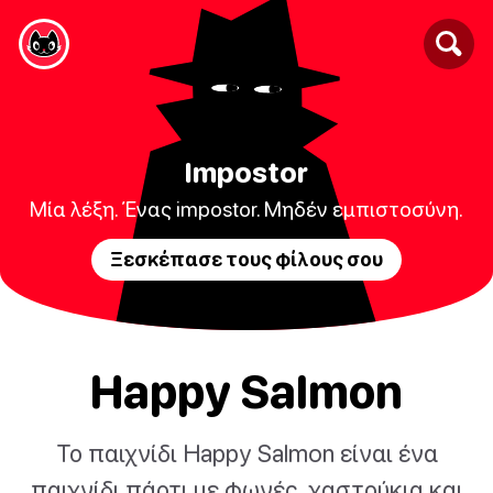
Impostor
Μία λέξη. Ένας impostor. Μηδέν εμπιστοσύνη.
Ξεσκέπασε τους φίλους σου
Happy Salmon
Το παιχνίδι Happy Salmon είναι ένα
παιχνίδι πάρτι με φωνές, χαστούκια και