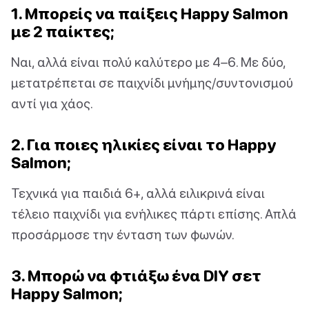
1. Μπορείς να παίξεις Happy Salmon
με 2 παίκτες;
Ναι, αλλά είναι πολύ καλύτερο με 4–6. Με δύο,
μετατρέπεται σε παιχνίδι μνήμης/συντονισμού
αντί για χάος.
2. Για ποιες ηλικίες είναι το Happy
Salmon;
Τεχνικά για παιδιά 6+, αλλά ειλικρινά είναι
τέλειο παιχνίδι για ενήλικες πάρτι επίσης. Απλά
προσάρμοσε την ένταση των φωνών.
3. Μπορώ να φτιάξω ένα DIY σετ
Happy Salmon;