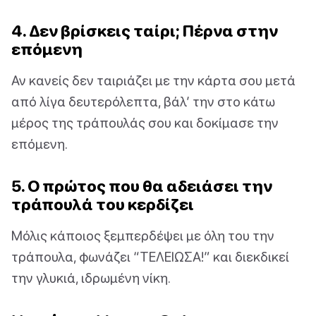
4. Δεν βρίσκεις ταίρι; Πέρνα στην
επόμενη
Αν κανείς δεν ταιριάζει με την κάρτα σου μετά
από λίγα δευτερόλεπτα, βάλ’ την στο κάτω
μέρος της τράπουλάς σου και δοκίμασε την
επόμενη.
5. Ο πρώτος που θα αδειάσει την
τράπουλά του κερδίζει
Μόλις κάποιος ξεμπερδέψει με όλη του την
τράπουλα, φωνάζει “ΤΕΛΕΙΩΣΑ!” και διεκδικεί
την γλυκιά, ιδρωμένη νίκη.