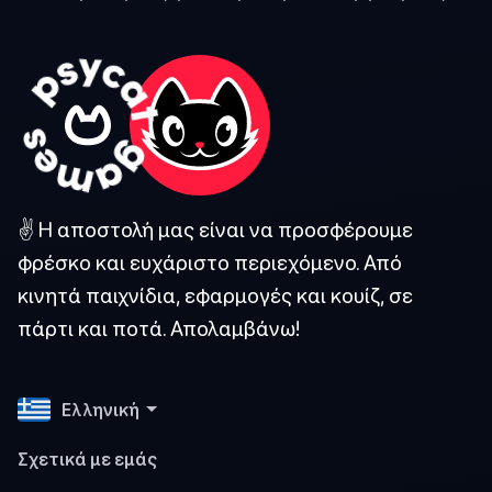
✌️ Η αποστολή μας είναι να προσφέρουμε
φρέσκο και ευχάριστο περιεχόμενο. Από
κινητά παιχνίδια, εφαρμογές και κουίζ, σε
πάρτι και ποτά. Απολαμβάνω!
Ελληνική
Σχετικά με εμάς