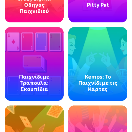
Οδηγός
Pitty Pat
Παιχνιδιού
Παιχνίδι με
Kemps: Το
Τράπουλα:
Παιχνίδι με τις
Σκουπίδια
Κάρτες