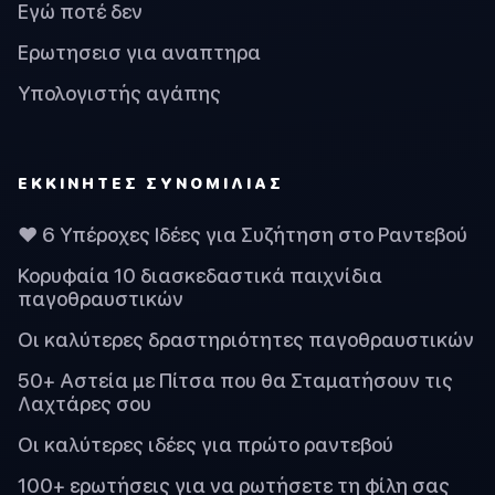
Εγώ ποτέ δεν
Ερωτησεισ για αναπτηρα
Υπολογιστής αγάπης
ΕΚΚΙΝΗΤΈΣ ΣΥΝΟΜΙΛΊΑΣ
❤️ 6 Υπέροχες Ιδέες για Συζήτηση στο Ραντεβού
Κορυφαία 10 διασκεδαστικά παιχνίδια
παγοθραυστικών
Οι καλύτερες δραστηριότητες παγοθραυστικών
50+ Αστεία με Πίτσα που θα Σταματήσουν τις
Λαχτάρες σου
Οι καλύτερες ιδέες για πρώτο ραντεβού
100+ ερωτήσεις για να ρωτήσετε τη φίλη σας