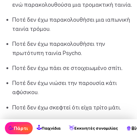
ενώ παρακολουθούσα μια τρομακτική ταινία.
Ποτέ δεν έχω παρακολουθήσει μια ιαπωνική
ταινία τρόμου.
Ποτέ δεν έχω παρακολουθήσει την
πρωτότυπη ταινία Psycho.
Ποτέ δεν έχω πάει σε στοιχειωμένο σπίτι.
Ποτέ δεν έχω νιώσει την παρουσία κάτι
αφύσικου.
Ποτέ δεν έχω σκεφτεί ότι είχα τρίτο μάτι.
Ποτέ δεν έχει πάθει το αυτοκίνητό μου
🕹
🥳
👋
🍿
Πάρτι
Βί
Παιχνίδια
Εκκινητές συνομιλίας
βλάβη σε έναν άδειο δρόμο στη μέση του