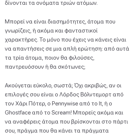
δίνονται τα ονόματα τριών ατόμων.
Μπορεί να είναι διασημότητες, άτομα που
γνωρίζεις, ή ακόμα και φανταστικοί
χαρακτήρες. Το μόνο που έχεις να κάνεις είναι
να απαντήσεις σε μια απλή ερώτηση: από αυτά
τα τρία άτομα, ποιον θα φιλούσες,
παντρευόσουν ή θα σκότωνες;
Ακούγεται εύκολο, σωστά; Όχι ακριβώς, αν οι
επιλογές σου είναι ο Λόρδος Βόλντεμορτ από
τον Χάρι Πότερ, ο Pennywise από το It, ή ο
Ghostface από το Scream! Μπορείς ακόμα και
να αναφέρεις άτομα που βρίσκονται στο πάρτι
σου, πράγμα που θα κάνει τα πράγματα