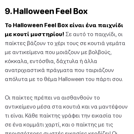
9. Halloween Feel Box
Το Halloween Feel Box είναι ένα παιχνίδι
με κουτί μυστηρίου!
Σε αυτό το παιχνίδι, οι
παίκτες βάζουν το χέρι τους σε κουτιά γεμάτα
με αντικείμενα που μοιάζουν με βολβούς,
κόκκαλα, εντόσθια, δάχτυλα ή άλλα
ανατριχιαστικά πράγματα που ταιριάζουν
απόλυτα με το θέμα Halloween του πάρτι σου.
Οι παίκτες πρέπει να αισθανθούν το
αντικείμενο μέσα στα κουτιά και να μαντέψουν
τι είναι. Κάθε παίκτης γράφει την εικασία του
σε ένα κομμάτι χαρτί, και ο παίκτης με τις
περισσότερες σωστές εικασίες κερδίζει! Οι