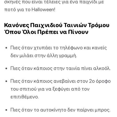
σκηνές που είναι τέλειες για ένα παιχνίδι με
ποτό για το Halloween!
Κανόνες Παιχνιδιού Ταινιών Τρόμου
Όπου Όλοι Πρέπει να Πίνουν
Πιες όταν χτυπάει το τηλέφωνο και κανείς
δεν μιλάει στην άλλη γραμμή.
Πιες όταν κάποιος στην ταινία πίνει αλκοόλ.
Πιες όταν κάποιος ανεβαίνει στον 2ο όροφο
του σπιτιού για να ξεφύγει από τον
επιτιθέμενο.
Πιες όταν το αυτοκίνητο δεν παίρνει μπρος.