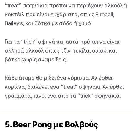
“treat” σφηνάκια πρέπει να περιέχουν αλκοόλ ή
κοκτέιλ που είναι ευχάριστα, όπως Fireball,
Bailey’s, και βότκα με σόδα ή χυμό.
Για τα “trick” σφηνάκια, αυτά πρέπει να είναι
σκληρά αλκοόλ όπως τζιν, τεκίλα, ουίσκι και
βότκα χωρίς αναμείξεις.
Κάθε άτομο θα ρίξει ένα νόμισμα. Αν έρθει
κορώνα, διαλέγει ένα “treat” σφηνάκι. Αν έρθει
γράμματα, πίνει ένα από τα “trick” σφηνάκια.
5. Beer Pong με Βολβούς