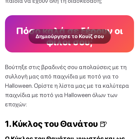
παιδιά να έχουν όλη τη διασκέδαση;
Πόσο καλά σε ξέρουν οι
Δημιούργησε το Κουίζ σου
φίλοι σου;
Βούτηξε στις βραδινές σου απολαύσεις με τη
συλλογή μας από παιχνίδια με ποτό για το
Halloween. Ορίστε η λίστα μας με τα καλύτερα
παιχνίδια με ποτό για Halloween όλων των
εποχών:
1. Κύκλος του Θανάτου 🍺
Ο Κύκλος του Θανάτου, γνωστός και ως