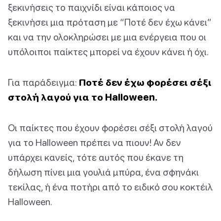
ξεκινήσεις το παιχνίδι είναι κάποιος να
ξεκινήσει μια πρόταση με “Ποτέ δεν έχω κάνει”
και να την ολοκληρώσει με μια ενέργεια που οι
υπόλοιποι παίκτες μπορεί να έχουν κάνει ή όχι.
Για παράδειγμα:
Ποτέ δεν έχω φορέσει σέξι
στολή λαγού για το Halloween.
Οι παίκτες που έχουν φορέσει σέξι στολή λαγού
για το Halloween πρέπει να πιουν! Αν δεν
υπάρχει κανείς, τότε αυτός που έκανε τη
δήλωση πίνει μια γουλιά μπύρα, ένα σφηνάκι
τεκίλας, ή ένα ποτήρι από το ειδικό σου κοκτέιλ
Halloween.