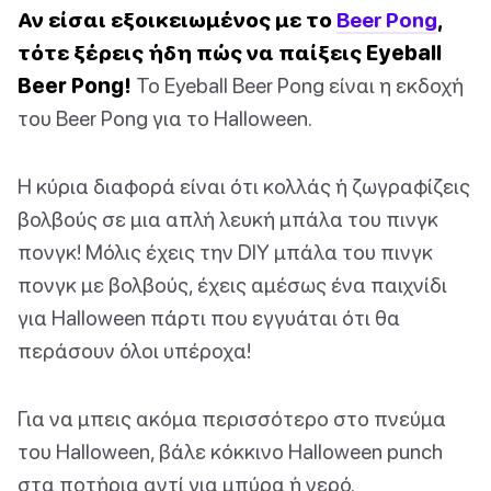
Αν είσαι εξοικειωμένος με το
Beer Pong
,
τότε ξέρεις ήδη πώς να παίξεις Eyeball
Beer Pong!
Το Eyeball Beer Pong είναι η εκδοχή
του Beer Pong για το Halloween.
Η κύρια διαφορά είναι ότι κολλάς ή ζωγραφίζεις
βολβούς σε μια απλή λευκή μπάλα του πινγκ
πονγκ! Μόλις έχεις την DIY μπάλα του πινγκ
πονγκ με βολβούς, έχεις αμέσως ένα παιχνίδι
για Halloween πάρτι που εγγυάται ότι θα
περάσουν όλοι υπέροχα!
Για να μπεις ακόμα περισσότερο στο πνεύμα
του Halloween, βάλε κόκκινο Halloween punch
στα ποτήρια αντί για μπύρα ή νερό.