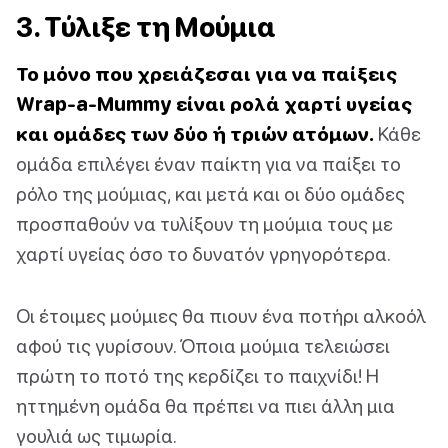
3. Τύλιξε τη Μούμια
Το μόνο που χρειάζεσαι για να παίξεις
Wrap-a-Mummy είναι ρολά χαρτί υγείας
και ομάδες των δύο ή τριών ατόμων.
Κάθε
ομάδα επιλέγει έναν παίκτη για να παίξει το
ρόλο της μούμιας, και μετά και οι δύο ομάδες
προσπαθούν να τυλίξουν τη μούμια τους με
χαρτί υγείας όσο το δυνατόν γρηγορότερα.
Οι έτοιμες μούμιες θα πιουν ένα ποτήρι αλκοόλ
αφού τις γυρίσουν. Όποια μούμια τελειώσει
πρώτη το ποτό της κερδίζει το παιχνίδι! Η
ηττημένη ομάδα θα πρέπει να πιει άλλη μια
γουλιά ως τιμωρία.