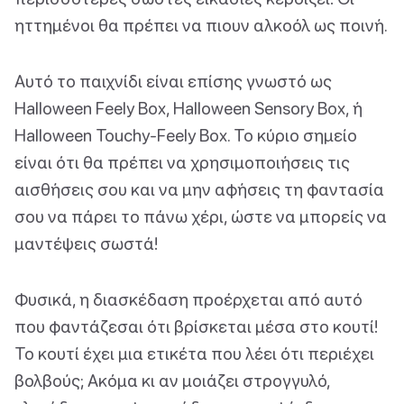
ηττημένοι θα πρέπει να πιουν αλκοόλ ως ποινή.
Αυτό το παιχνίδι είναι επίσης γνωστό ως
Halloween Feely Box, Halloween Sensory Box, ή
Halloween Touchy-Feely Box. Το κύριο σημείο
είναι ότι θα πρέπει να χρησιμοποιήσεις τις
αισθήσεις σου και να μην αφήσεις τη φαντασία
σου να πάρει το πάνω χέρι, ώστε να μπορείς να
μαντέψεις σωστά!
Φυσικά, η διασκέδαση προέρχεται από αυτό
που φαντάζεσαι ότι βρίσκεται μέσα στο κουτί!
Το κουτί έχει μια ετικέτα που λέει ότι περιέχει
βολβούς; Ακόμα κι αν μοιάζει στρογγυλό,