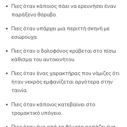
Πιες όταν κάποιος πάει να ερευνήσει έναν
παράξενο θόρυβο.
Πιες όταν υπάρχει μια περιττή σκηνή με
εσώρουχα.
Πιες όταν ο δολοφόνος κρύβεται στο πίσω
κάθισμα του αυτοκινήτου.
Πιες όταν ένας χαρακτήρας που νόμιζες ότι
ήταν νεκρός εμφανίζεται αργότερα στην
ταινία.
Πιες όταν κάποιος κατεβαίνει στο
τρομακτικό υπόγειο.
Πιες όταν ένα από τα θύματα αρπάζει ένα