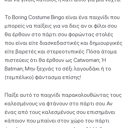
Το Boring Costume Bingo είναι ένα παιχνίδι που
μπορείς να παίξεις για να δεις αν οι φίλοι σου
θα έρθουν στο πάρτι σου φορώντας στολές
που είναι είτε διασκεδαστικές και δημιουργικές
είτε βαρετές και στερεοτυπικές. Πόσα άτομα
πιστεύεις ότι θα έρθουν ως Catwoman; Ή
Batman; Μην ξεχνάς το σέξι λαγουδάκι ή το
(τεμπέλικο) φάντασμα επίσης!
Παίξε αυτό το παιχνίδι παρακολουθώντας τους
καλεσμένους να φτάνουν στο πάρτι σου. Αν
ένας από τους καλεσμένους σου επισημάνει
κάποιον που μπαίνει στον χώρο του πάρτι