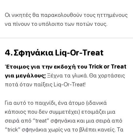
Οι νικητές θα παρακολουθούν τους ηττημένους
να πίνουν το υπόλοιπο των ποτών τους.
4. Σφηνάκια Liq-Or-Treat
Έτοιμος για την εκδοχή του Trick or Treat
για μεγάλους;
Ξέχνα τα γλυκά. Θα χορτάσεις
ποτά όταν παίξεις Liq-Or-Treat!
Για αυτό το παιχνίδι, ένα άτομο (ιδανικά
κάποιος που δεν συμμετέχει) ετοιμάζει μια
σειρά από “treat” σφηνάκια και μια σειρά από
“trick” σφηνάκια χωρίς να το βλέπει κανείς. Τα