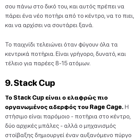
σου πάνω στο δικό του, και αυτός πρέπει να
πάρει ένα νέο ποτήρι από το κέντρο, να το πιει,
και να αρχίσει να σουτάρει ξανά.
Το παιχνίδι τελειώνει όταν φύγουν όλα τα
κεντρικά ποτήρια. Είναι γρήγορο, δυνατό, και
τέλειο για παρέες 8-15 ατόμων.
9. Stack Cup
Το Stack Cup είναι ο ελαφρώς πιο
οργανωμένος αδερφός του Rage Cage.
Η
στήσιμο είναι παρόμοιο - ποτήρια στο κέντρο,
δύο αρχικές μπάλες - αλλά ο μηχανισμός
στοίβαξης δημιουργεί έναν αυξανόμενο πύργο