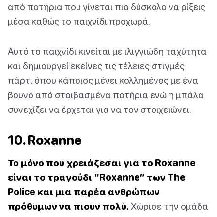
από ποτήρια που γίνεται πιο δύσκολο να ρίξεις
μέσα καθώς το παιχνίδι προχωρά.
Αυτό το παιχνίδι κινείται με ιλιγγιώδη ταχύτητα
και δημιουργεί εκείνες τις τέλειες στιγμές
πάρτι όπου κάποιος μένει κολλημένος με ένα
βουνό από στοιβασμένα ποτήρια ενώ η μπάλα
συνεχίζει να έρχεται για να τον στοιχειώνει.
10. Roxanne
Το μόνο που χρειάζεσαι για το Roxanne
είναι το τραγούδι “Roxanne” των The
Police και μια παρέα ανθρώπων
πρόθυμων να πιουν πολύ.
Χώρισε την ομάδα