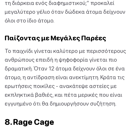
τη διάρκεια ενός διαφημιστικού;” προκαλεί
μεγαλύτερο γέλιο όταν δώδεκα άτομα δείχνουν
όλοι στο ίδιο άτομο.
Παίζοντας με Μεγάλες Παρέες
Το παιχνίδι γίνεται καλύτερο με περισσότερους
ανθρώπους επειδή η ψηφοφορία γίνεται πιο
δραματική. Όταν 12 άτομα δείχνουν όλοι σε ένα
άτομο, η αντίδραση είναι ανεκτίμητη. Κράτα τις
ερωτήσεις ποικίλες - ανακάτεψε αστείες με
εκπληκτικά βαθιές, και πέτα μερικές που είναι
εγγυημένο ότι θα δημιουργήσουν συζήτηση.
8. Rage Cage