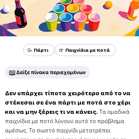
🥳 Πάρτι
🍺 Παιχνίδια με ποτά
📖
Δείξε πίνακα περιεχομένων
Δεν υπάρχει τίποτα χειρότερο από το να
στέκεσαι σε ένα πάρτι με ποτά στο χέρι
και να μην ξέρεις τι να κάνεις.
Τα ομαδικά
παιχνίδια με ποτό λύνουν αυτό το πρόβλημα
αμέσως. Το σωστό παιχνίδι μετατρέπει