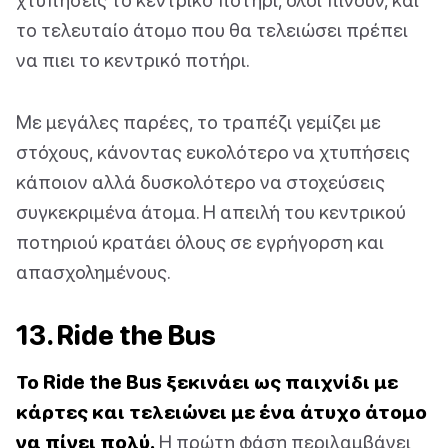
το τελευταίο άτομο που θα τελειώσει πρέπει
να πιει το κεντρικό ποτήρι.
Με μεγάλες παρέες, το τραπέζι γεμίζει με
στόχους, κάνοντας ευκολότερο να χτυπήσεις
κάποιον αλλά δυσκολότερο να στοχεύσεις
συγκεκριμένα άτομα. Η απειλή του κεντρικού
ποτηριού κρατάει όλους σε εγρήγορση και
απασχολημένους.
13. Ride the Bus
Το Ride the Bus ξεκινάει ως παιχνίδι με
κάρτες και τελειώνει με ένα άτυχο άτομο
να πίνει πολύ.
Η πρώτη φάση περιλαμβάνει