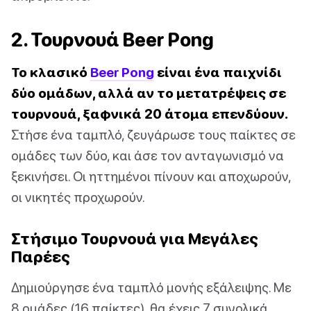
2. Τουρνουά Beer Pong
Το κλασικό
Beer Pong
είναι ένα παιχνίδι
δύο ομάδων, αλλά αν το μετατρέψεις σε
τουρνουά, ξαφνικά 20 άτομα επενδύουν.
Στήσε ένα ταμπλό, ζευγάρωσε τους παίκτες σε
ομάδες των δύο, και άσε τον ανταγωνισμό να
ξεκινήσει. Οι ηττημένοι πίνουν και αποχωρούν,
οι νικητές προχωρούν.
Στήσιμο Τουρνουά για Μεγάλες
Παρέες
Δημιούργησε ένα ταμπλό μονής εξάλειψης. Με
8 ομάδες (16 παίκτες), θα έχεις 7 συνολικά