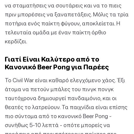
να σταματήσεις να σουτάρεις και να το πιεις
πριν μπορέσεις να ξαναπετάξεις. Μόλις τα τρία
ποτήρια ενός παίκτη φύγουν, αποκλείεται. Η
τελευταία ομάδα με έναν παίκτη όρθιο
κερδίζει.
Γιατί Είναι Καλύτερο από το
Κανονικό Beer Pong για Παρέες
Το Civil War είναι καθαρό ελεγχόμενο χάος. Έξι
άτομα να πετούν μπάλες του πινγκ πονγκ
ταυτόχρονα δημιουργεί πανδαιμόνιο, και οι
θεατές το λατρεύουν. Τα παιχνίδια είναι επίσης
πιο σύντομα από το κανονικό Beer Pong -
συνήθως 5-10 λεπτά - οπότε μπορείς να
περάσεις από περισσότερους παίκτες στο