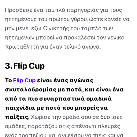
Πρόσθεσε ένα ταμπλό παρηγοριάς για τους
ηττημένους του πρώτου γύρου, ώστε κανείς να
μην μένει έξω. Ο νικητής του ταμπλό των
ηττημένων μπορεί να προκαλέσει τον γενικό
πρωταθλητή για έναν τελικό αγώνα.
3. Flip Cup
Το
Flip Cup
είναι ένας αγώνας
σκυταλοδρομίας με ποτά, και είναι ένα
από τα πιο συναρπαστικά ομαδικά
παιχνίδια με ποτό που μπορείς να
παίξεις.
Χώρισε την ομάδα σου σε δύο ίσες
ομάδες, παρατάξου στις απέναντι πλευρές
ενός τραπεζιού, και αγωνίσου να πιεις και να