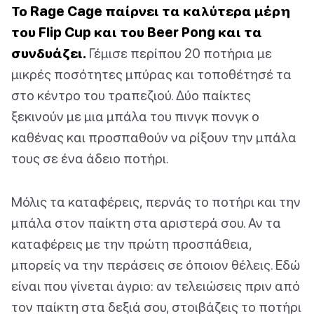
Το Rage Cage παίρνει τα καλύτερα μέρη
του Flip Cup και του Beer Pong και τα
συνδυάζει.
Γέμισε περίπου 20 ποτήρια με
μικρές ποσότητες μπύρας και τοποθέτησέ τα
στο κέντρο του τραπεζιού. Δύο παίκτες
ξεκινούν με μια μπάλα του πινγκ πονγκ ο
καθένας και προσπαθούν να ρίξουν την μπάλα
τους σε ένα άδειο ποτήρι.
Μόλις τα καταφέρεις, περνάς το ποτήρι και την
μπάλα στον παίκτη στα αριστερά σου. Αν τα
καταφέρεις με την πρώτη προσπάθεια,
μπορείς να την περάσεις σε όποιον θέλεις. Εδώ
είναι που γίνεται άγριο: αν τελειώσεις πριν από
τον παίκτη στα δεξιά σου, στοιβάζεις το ποτήρι