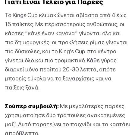
Γιατί Είναι Τέλειο για Παρέες
Το Kings Cup κλιμακώνεται αβίαστα από 4 έως
15 παίκτες. Με περισσότερους ανθρώπους, οι
κάρτες “κάνε έναν κανόνα” γίνονται όλο και
πιο δημιουργικές, οι προκλήσεις ρίμας γίνονται
πιο δύσκολες, και το King’s Cup στο κέντρο
γίνεται όλο και πιο τρομακτικό. Κάθε γύρος
διαρκεί μόνο περίπου 20-30 λεπτά, οπότε
μπορείς εύκολα να το ξαναρχίσεις και να
παίξεις ξανά.
Σούπερ συμβουλή:
Με μεγαλύτερες παρέες,
χρησιμοποίησε δύο τράπουλες ανακατεμένες
μαζί. Αυτό παρατείνει το παιχνίδι και το κρατάει
απρόβλεπτο.