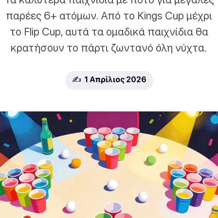
παρέες 6+ ατόμων. Από το Kings Cup μέχρι
το Flip Cup, αυτά τα ομαδικά παιχνίδια θα
κρατήσουν το πάρτι ζωντανό όλη νύχτα.
✍️ 1 Απρίλιος 2026