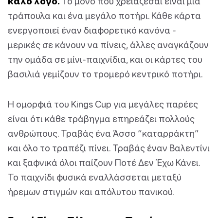
καλό λόγο.
Το μόνο που χρειάζεσαι είναι μια
τράπουλα και ένα μεγάλο ποτήρι. Κάθε κάρτα
ενεργοποιεί έναν διαφορετικό κανόνα -
μερικές σε κάνουν να πίνεις, άλλες αναγκάζουν
την ομάδα σε μίνι-παιχνίδια, και οι κάρτες του
βασιλιά γεμίζουν το τρομερό κεντρικό ποτήρι.
Η ομορφιά του Kings Cup για μεγάλες παρέες
είναι ότι κάθε τράβηγμα επηρεάζει πολλούς
ανθρώπους. Τραβάς ένα Άσσο “καταρράκτη”
και όλο το τραπέζι πίνει. Τραβάς έναν Βαλεντίνι
και ξαφνικά όλοι παίζουν Ποτέ Δεν Έχω Κάνει.
Το παιχνίδι φυσικά εναλλάσσεται μεταξύ
ήρεμων στιγμών και απόλυτου πανικού.