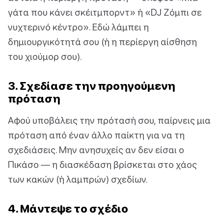
γάτα που κάνει σκέιτμπορντ» ή «DJ Ζόμπι σε
νυχτερινό κέντρο». Εδώ λάμπει η
δημιουργικότητά σου (ή η περίεργη αίσθηση
του χιούμορ σου).
3. Σχεδίασε την προηγούμενη
πρόταση
Αφού υποβάλεις την πρότασή σου, παίρνεις μια
πρόταση από έναν άλλο παίκτη για να τη
σχεδιάσεις. Μην ανησυχείς αν δεν είσαι ο
Πικάσο — η διασκέδαση βρίσκεται στο χάος
των κακών (ή λαμπρών) σχεδίων.
4. Μάντεψε το σχέδιο