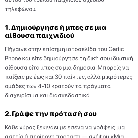
τηλεφώνου.
1. Δημιούργησε ή μπες σε μια
αίθουσα παιχνιδιού
Πήγαινε στην επίσημη ιστοσελίδα του Gartic
Phone και είτε δημιούργησε τη δική σου ιδιωτική
αίθουσα είτε μπες σε μια δημόσια. Μπορείς να
παίξεις με έως και 30 παίκτες, αλλά μικρότερες
ομάδες των 4-10 κρατούν τα πράγματα
διαχειρίσιμα και διασκεδαστικά.
2. Γράψε την πρότασή σου
Κάθε γύρος ξεκινάει με εσένα να γράφεις μια
αστεία ή περίεργη πρόταση — σκέψου «Μια