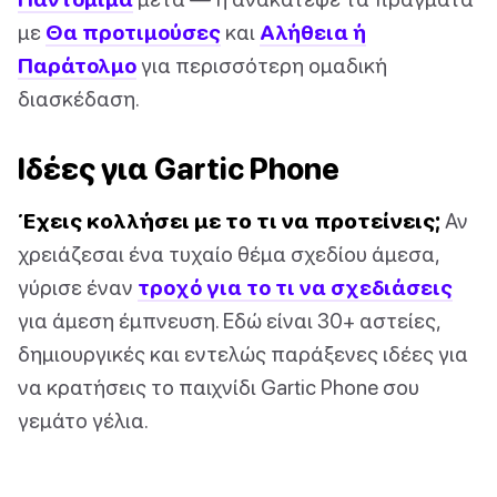
με
Θα προτιμούσες
και
Αλήθεια ή
Παράτολμο
για περισσότερη ομαδική
διασκέδαση.
Ιδέες για Gartic Phone
Έχεις κολλήσει με το τι να προτείνεις;
Αν
χρειάζεσαι ένα τυχαίο θέμα σχεδίου άμεσα,
γύρισε έναν
τροχό για το τι να σχεδιάσεις
για άμεση έμπνευση. Εδώ είναι 30+ αστείες,
δημιουργικές και εντελώς παράξενες ιδέες για
να κρατήσεις το παιχνίδι Gartic Phone σου
γεμάτο γέλια.