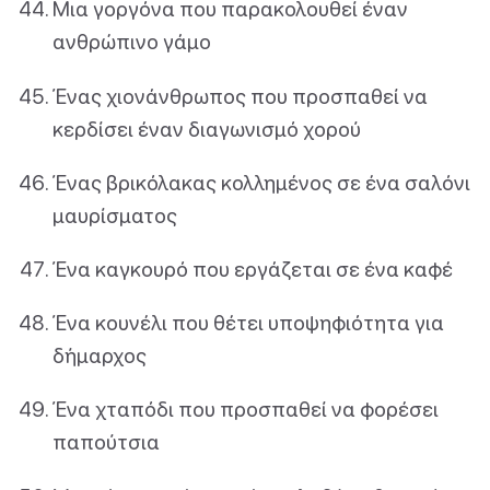
Μια γοργόνα που παρακολουθεί έναν
ανθρώπινο γάμο
Ένας χιονάνθρωπος που προσπαθεί να
κερδίσει έναν διαγωνισμό χορού
Ένας βρικόλακας κολλημένος σε ένα σαλόνι
μαυρίσματος
Ένα καγκουρό που εργάζεται σε ένα καφέ
Ένα κουνέλι που θέτει υποψηφιότητα για
δήμαρχος
Ένα χταπόδι που προσπαθεί να φορέσει
παπούτσια