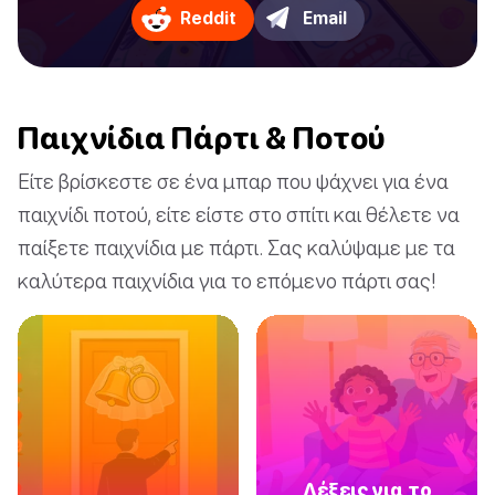
Reddit
Email
Παιχνίδια Πάρτι & Ποτού
Είτε βρίσκεστε σε ένα μπαρ που ψάχνει για ένα
παιχνίδι ποτού, είτε είστε στο σπίτι και θέλετε να
παίξετε παιχνίδια με πάρτι. Σας καλύψαμε με τα
καλύτερα παιχνίδια για το επόμενο πάρτι σας!
Λέξεις για το