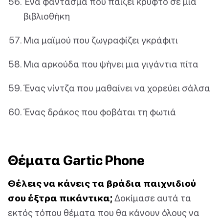
Ένα φάντασμα που παίζει κρυφτό σε μια
βιβλιοθήκη
Μια μαϊμού που ζωγραφίζει γκράφιτι
Μια αρκούδα που ψήνει μια γιγάντια πίτα
Ένας νίντζα που μαθαίνει να χορεύει σάλσα
Ένας δράκος που φοβάται τη φωτιά
Θέματα Gartic Phone
Θέλεις να κάνεις τα βράδια παιχνιδιού
σου έξτρα πικάντικα;
Δοκίμασε αυτά τα
εκτός τόπου θέματα που θα κάνουν όλους να