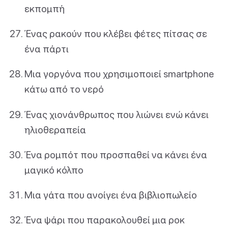
εκπομπή
Ένας ρακούν που κλέβει φέτες πίτσας σε
ένα πάρτι
Μια γοργόνα που χρησιμοποιεί smartphone
κάτω από το νερό
Ένας χιονάνθρωπος που λιώνει ενώ κάνει
ηλιοθεραπεία
Ένα ρομπότ που προσπαθεί να κάνει ένα
μαγικό κόλπο
Μια γάτα που ανοίγει ένα βιβλιοπωλείο
Ένα ψάρι που παρακολουθεί μια ροκ