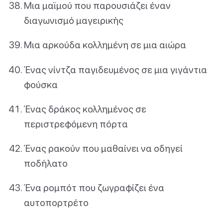
Μια μαϊμού που παρουσιάζει έναν
διαγωνισμό μαγειρικής
Μια αρκούδα κολλημένη σε μια αιώρα
Ένας νίντζα παγιδευμένος σε μια γιγάντια
φούσκα
Ένας δράκος κολλημένος σε
περιστρεφόμενη πόρτα
Ένας ρακούν που μαθαίνει να οδηγεί
ποδήλατο
Ένα ρομπότ που ζωγραφίζει ένα
αυτοπορτρέτο