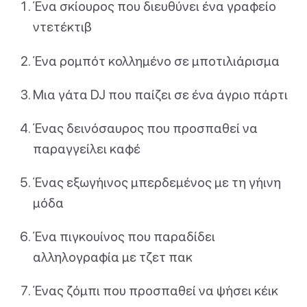
Ένα σκίουρος που διευθύνει ένα γραφείο
ντετέκτιβ
Ένα ρομπότ κολλημένο σε μποτιλιάρισμα
Μια γάτα DJ που παίζει σε ένα άγριο πάρτι
Ένας δεινόσαυρος που προσπαθεί να
παραγγείλει καφέ
Ένας εξωγήινος μπερδεμένος με τη γήινη
μόδα
Ένα πιγκουίνος που παραδίδει
αλληλογραφία με τζετ πακ
Ένας ζόμπι που προσπαθεί να ψήσει κέικ