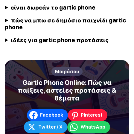
είναι δωρεάν το gartic phone
πώς να μπω σε δημόσιο παιχνίδι gartic
phone
ιδέες για gartic phone προτάσεις
Μοιράσου
Gartic Phone Online: Πώς να
παίξεις, αστείες προτάσεις &
θέματα
Facebook
Pinterest
Twitter / X
WhatsApp