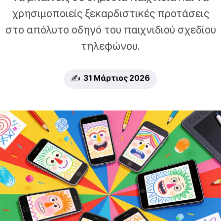
χρησιμοποιείς ξεκαρδιστικές προτάσεις
στο απόλυτο οδηγό του παιχνιδιού σχεδίου
τηλεφώνου.
✍️ 31 Μάρτιος 2026