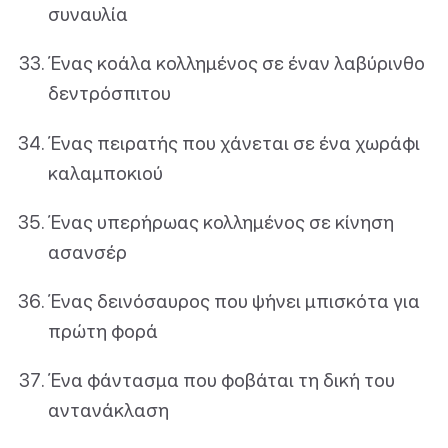
συναυλία
Ένας κοάλα κολλημένος σε έναν λαβύρινθο
δεντρόσπιτου
Ένας πειρατής που χάνεται σε ένα χωράφι
καλαμποκιού
Ένας υπερήρωας κολλημένος σε κίνηση
ασανσέρ
Ένας δεινόσαυρος που ψήνει μπισκότα για
πρώτη φορά
Ένα φάντασμα που φοβάται τη δική του
αντανάκλαση