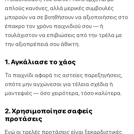
απλούς κανόνες, αλλά μερικές συμβουλές
μπορούν να σε βοηθήσουν να αξιοποιήσεις στο
έπακρο τον χρόνο παιχνιδιού σου — ή
τουλάχιστον να επιβιώσεις από την τρέλα με
την αξιοπρέπειά σου άθικτη.
1. Αγκάλιασε το χάος
Το παιχνίδι αφορά τις αστείες παρεξηγήσεις,
οπότε μην αγχώνεσαι για τέλεια σχέδια ή
μαντεψιές — όσο χειρότερα, τόσο καλύτερα.
2. Χρησιμοποίησε σαφείς
προτάσεις
Ενώ οι τρελές προτάσεις είναι ξεκαρδιστικές,