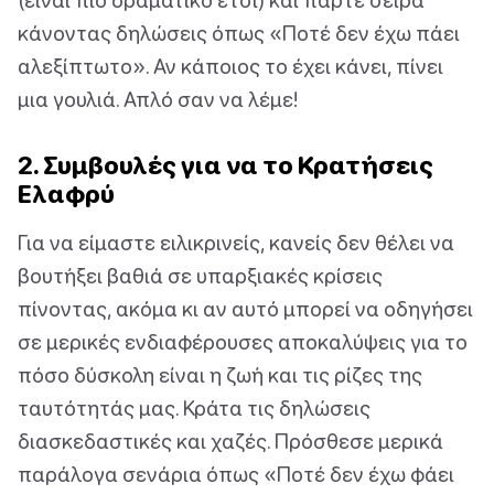
κάνοντας δηλώσεις όπως «Ποτέ δεν έχω πάει
αλεξίπτωτο». Αν κάποιος το έχει κάνει, πίνει
μια γουλιά. Απλό σαν να λέμε!
2. Συμβουλές για να το Κρατήσεις
Ελαφρύ
Για να είμαστε ειλικρινείς, κανείς δεν θέλει να
βουτήξει βαθιά σε υπαρξιακές κρίσεις
πίνοντας, ακόμα κι αν αυτό μπορεί να οδηγήσει
σε μερικές ενδιαφέρουσες αποκαλύψεις για το
πόσο δύσκολη είναι η ζωή και τις ρίζες της
ταυτότητάς μας. Κράτα τις δηλώσεις
διασκεδαστικές και χαζές. Πρόσθεσε μερικά
παράλογα σενάρια όπως «Ποτέ δεν έχω φάει