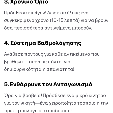
3. Χρονικό Όριο
Πρόσθεσε επείγον! Δώσε σε όλους ένα
συγκεκριμένο χρόνο (10-15 λεπτά) για να βρουν
όσα περισσότερα αντικείμενα μπορούν.
4. Σύστημα Βαθμολόγησης
Ανάθεσε πόντους για κάθε αντικείμενο που
βρέθηκε—μπόνους πόντοι για
δημιουργικότητα ή σπανιότητα!
5. Ενθάρρυνε τον Ανταγωνισμό
Ώρα για βραβεία! Πρόσθεσε ένα μικρό κίνητρο
για τον νικητή—ένα χειροποίητο τρόπαιο ή την
πρώτη επιλογή στο επιδόρπιο!