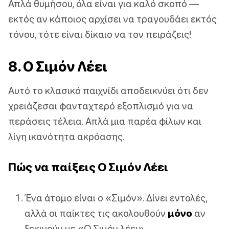
Απλά θυμήσου, όλα είναι για καλό σκοπό —
εκτός αν κάποιος αρχίσει να τραγουδάει εκτός
τόνου, τότε είναι δίκαιο να τον πειράζεις!
8. Ο Σιμόν Λέει
Αυτό το κλασικό παιχνίδι αποδεικνύει ότι δεν
χρειάζεσαι φανταχτερό εξοπλισμό για να
περάσεις τέλεια. Απλά μια παρέα φίλων και
λίγη ικανότητα ακρόασης.
Πώς να παίξεις Ο Σιμόν Λέει
Ένα άτομο είναι ο «Σιμόν». Δίνει εντολές,
αλλά οι παίκτες τις ακολουθούν
μόνο
αν
ξεκινούν με «Ο Σιμόν λέει».