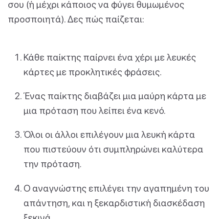
σου (ή μέχρι κάποιος να φύγει θυμωμένος
προσποιητά). Δες πώς παίζεται:
Κάθε παίκτης παίρνει ένα χέρι με λευκές
κάρτες με προκλητικές φράσεις.
Ένας παίκτης διαβάζει μια μαύρη κάρτα με
μια πρόταση που λείπει ένα κενό.
Όλοι οι άλλοι επιλέγουν μια λευκή κάρτα
που πιστεύουν ότι συμπληρώνει καλύτερα
την πρόταση.
Ο αναγνώστης επιλέγει την αγαπημένη του
απάντηση, και η ξεκαρδιστική διασκέδαση
ξεκινά.