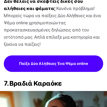
Δεν θέλεις να σκεφτείς δικές σου
αλήθειες και ψέματα;
Κανένα πρόβλημα!
Μπορείς τώρα να παίξεις Δύο Αλήθειες και ένα
Ψέμα online χρησιμοποιώντας
προκατασκευασμένες δηλώσεις από τον
ιστότοπό μας. Απλά επίλεξε μια κατηγορία και
ξεκίνα να παίζεις!
Παίξε Δύο Αλήθειες Ένα Ψέμα online
7. Βραδιά Καραόκε