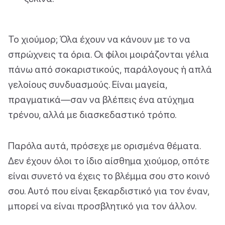
Το χιούμορ; Όλα έχουν να κάνουν με το να
σπρώχνεις τα όρια. Οι φίλοι μοιράζονται γέλια
πάνω από σοκαριστικούς, παράλογους ή απλά
γελοίους συνδυασμούς. Είναι μαγεία,
πραγματικά—σαν να βλέπεις ένα ατύχημα
τρένου, αλλά με διασκεδαστικό τρόπο.
Παρόλα αυτά, πρόσεχε με ορισμένα θέματα.
Δεν έχουν όλοι το ίδιο αίσθημα χιούμορ, οπότε
είναι συνετό να έχεις το βλέμμα σου στο κοινό
σου. Αυτό που είναι ξεκαρδιστικό για τον έναν,
μπορεί να είναι προσβλητικό για τον άλλον.