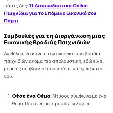
πάρτι; Δες:
11 Διασκεδαστικά Online
Παιχνίδια για το Επόμενο Εικονικό σου
Πάρτι
.
Συμβουλές για τη Διοργάνωση μιας
Εικονικής Βραδιάς Παιχνιδιών
Αν θέλεις να κάνεις την εικονική σου βραδιά
παιχνιδιών ακόμα πιο απολαυστική, εδώ είναι
μερικές συμβουλές που πρέπει να έχεις κατά
νου:
Θέσε ένα Θέμα
: Ντύσου σύμφωνα με ένα
θέμα. Πίστεψέ με, προσθέτει λάμψη.