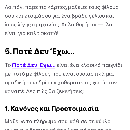
Λοιπόν, πάρε τις κάρτες, μάζεψε τους φίλους
σου και ετοιμάσου για ένα βράδυ γέλιου και
ίσως λίγης αμηχανίας. Απλά θυμήσου—όλα
είναι για καλό σκοπό!
5. Ποτέ Δεν Έχω…
Το
Ποτέ Δεν Έχω…
είναι ένα κλασικό παιχνίδι
με ποτό με φίλους που είναι ουσιαστικά μια
ομαδική συνεδρία ψυχοθεραπείας χωρίς τον
καναπέ. Δες πώς θα ξεκινήσεις:
1. Κανόνες και Προετοιμασία
Μάζεψε το πλήρωμά σου, κάθισε σε κύκλο
(είναι πιο δραματικό έτσι) και πάρτε σειρά