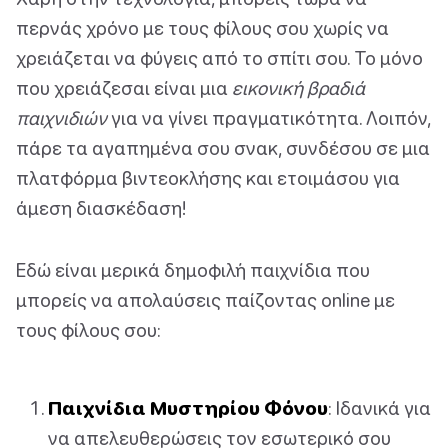
περνάς χρόνο με τους φίλους σου χωρίς να
χρειάζεται να φύγεις από το σπίτι σου. Το μόνο
που χρειάζεσαι είναι μια
εικονική βραδιά
παιχνιδιών
για να γίνει πραγματικότητα. Λοιπόν,
πάρε τα αγαπημένα σου σνακ, συνδέσου σε μια
πλατφόρμα βιντεοκλήσης και ετοιμάσου για
άμεση διασκέδαση!
Εδώ είναι μερικά δημοφιλή παιχνίδια που
μπορείς να απολαύσεις παίζοντας online με
τους φίλους σου:
Παιχνίδια Μυστηρίου Φόνου
: Ιδανικά για
να απελευθερώσεις τον εσωτερικό σου