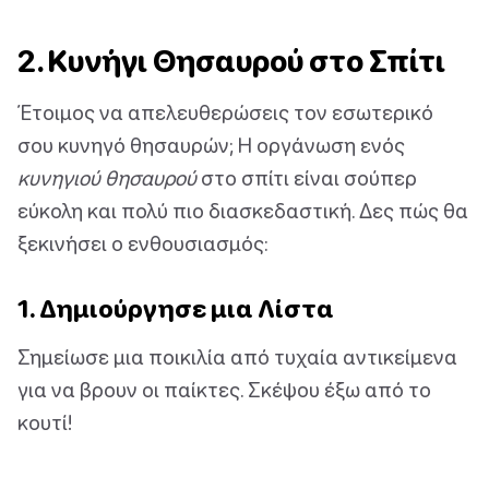
2. Κυνήγι Θησαυρού στο Σπίτι
Έτοιμος να απελευθερώσεις τον εσωτερικό
σου κυνηγό θησαυρών; Η οργάνωση ενός
κυνηγιού θησαυρού
στο σπίτι είναι σούπερ
εύκολη και πολύ πιο διασκεδαστική. Δες πώς θα
ξεκινήσει ο ενθουσιασμός:
1. Δημιούργησε μια Λίστα
Σημείωσε μια ποικιλία από τυχαία αντικείμενα
για να βρουν οι παίκτες. Σκέψου έξω από το
κουτί!