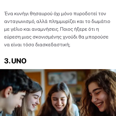
Ένα κυνήγι θησαυρού όχι μόνο πυροδοτεί τον
ανταγωνισμό, αλλά πλημμυρίζει και το δωμάτιο
με γέλιο και αναμνήσεις. Ποιος ήξερε ότι η
εύρεση μιας σκονισμένης χνούδι θα μπορούσε
να είναι τόσο διασκεδαστική;
3. UNO