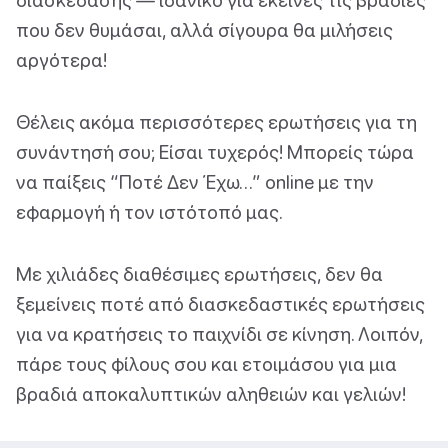
που δεν θυμάσαι, αλλά σίγουρα θα μιλήσεις
αργότερα!
Θέλεις ακόμα περισσότερες ερωτήσεις για τη
συνάντησή σου; Είσαι τυχερός! Μπορείς τώρα
να παίξεις “Ποτέ Δεν Έχω…” online με την
εφαρμογή ή τον ιστότοπό μας.
Με χιλιάδες διαθέσιμες ερωτήσεις, δεν θα
ξεμείνεις ποτέ από διασκεδαστικές ερωτήσεις
για να κρατήσεις το παιχνίδι σε κίνηση. Λοιπόν,
πάρε τους φίλους σου και ετοιμάσου για μια
βραδιά αποκαλυπτικών αληθειών και γελιών!