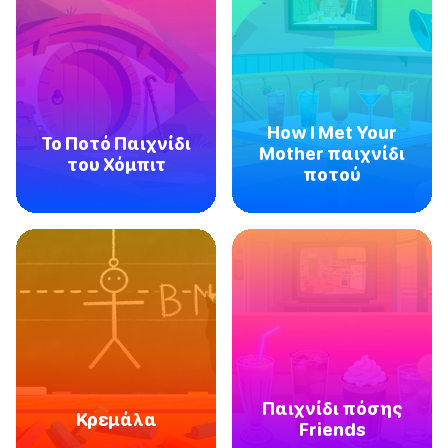
How I Met Your
Το Ποτό Παιχνίδι
Mother παιχνίδι
του Χόμπιτ
ποτού
Παιχνίδι πόσης
Κρεμάλα
Friends