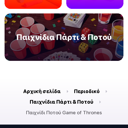
Παιχνίδια Πάρτι & Ποτού
Αρχική σελίδα
Περιοδικό
Παιχνίδια Πάρτι & Ποτού
Παιχνίδι Ποτού Game of Thrones