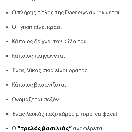
Ο πλήρης τίτλος της Daenerys ακυρώνεται
Ο Tyrion πίνει κρασί
Κάποιος δείχνει τον κώλο του
Κάποιος πληγώνεται
Ένας λύκος σκιά είναι ορατός
Κάποιος βασανίζεται
Ονομάζεται σεζόν
Ένας λευκός πεζοπόρος μπορεί να φανεί
Ο
“τρελός βασιλιάς”
αναφέρεται