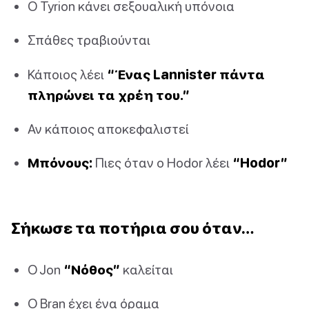
Ο Tyrion κάνει σεξουαλική υπόνοια
Σπάθες τραβιούνται
Κάποιος λέει
“Ένας Lannister πάντα
πληρώνει τα χρέη του.”
Αν κάποιος αποκεφαλιστεί
Μπόνους:
Πιες όταν ο Hodor λέει
“Hodor”
Σήκωσε τα ποτήρια σου όταν…
Ο Jon
“Νόθος”
καλείται
Ο Bran έχει ένα όραμα