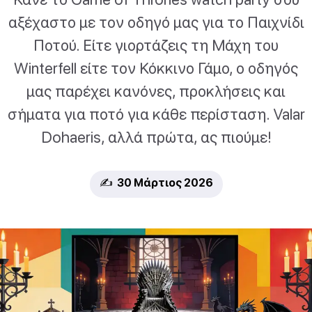
αξέχαστο με τον οδηγό μας για το Παιχνίδι
Ποτού. Είτε γιορτάζεις τη Μάχη του
Winterfell είτε τον Κόκκινο Γάμο, ο οδηγός
μας παρέχει κανόνες, προκλήσεις και
σήματα για ποτό για κάθε περίσταση. Valar
Dohaeris, αλλά πρώτα, ας πιούμε!
✍️ 30 Μάρτιος 2026