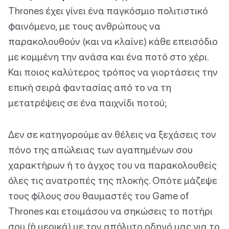
Thrones έχει γίνει ένα παγκόσμιο πολιτιστικό
φαινόμενο, με τους ανθρώπους να
παρακολουθούν (και να κλαίνε) κάθε επεισόδιο
με κομμένη την ανάσα και ένα ποτό στο χέρι.
Και ποιος καλύτερος τρόπος να γιορτάσεις την
επική σειρά φαντασίας από το να τη
μετατρέψεις σε ένα παιχνίδι ποτού;
Δεν σε κατηγορούμε αν θέλεις να ξεχάσεις τον
πόνο της απώλειας των αγαπημένων σου
χαρακτήρων ή το άγχος του να παρακολουθείς
όλες τις ανατροπές της πλοκής. Οπότε μάζεψε
τους φίλους σου θαυμαστές του Game of
Thrones και ετοιμάσου να σηκώσεις το ποτήρι
σου (ή μερικά) με τον απόλυτο οδηγό μας για το