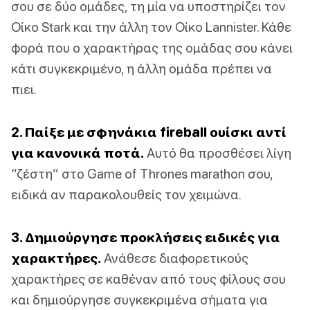
σου σε δύο ομάδες, τη μία να υποστηρίζει τον
Οίκο Stark και την άλλη τον Οίκο Lannister. Κάθε
φορά που ο χαρακτήρας της ομάδας σου κάνει
κάτι συγκεκριμένο, η άλλη ομάδα πρέπει να
πιει.
2. Παίξε με σφηνάκια fireball ουίσκι αντί
για κανονικά ποτά.
Αυτό θα προσθέσει λίγη
“ζέστη” στο Game of Thrones marathon σου,
ειδικά αν παρακολουθείς τον χειμώνα.
3. Δημιούργησε προκλήσεις ειδικές για
χαρακτήρες.
Ανάθεσε διαφορετικούς
χαρακτήρες σε καθέναν από τους φίλους σου
και δημιούργησε συγκεκριμένα σήματα για