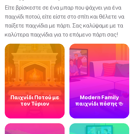
Είτε βρίσκεστε σε ένα μπαρ που ψάχνει για ένα
παιχνίδι ποτού, είτε είστε στο σπίτι και θέλετε να
παίξετε παιχνίδια με πάρτι. Σας καλύψαμε με τα
καλύτερα παιχνίδια για το επόμενο πάρτι σας!
Παιχνίδι Ποτού με
Modern Family
τον Τύριον
παιχνίδι πόσης 🍻