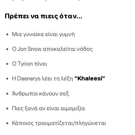
Πρέπει να πιεις όταν…
Μια γυναίκα είναι γυμνή
Ο Jon Snow αποκαλείται νόθος
Ο Tyrion πίνει
Η Daenerys λέει τη λέξη
“Khaleesi”
Άνθρωποι κάνουν σεξ
Πιες ξανά αν είναι αιμομιξία
Κάποιος τραυματίζεται/πληγώνεται