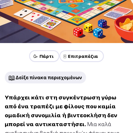
🥳 Πάρτι
🀄 Επιτραπέζια
📖
Δείξε πίνακα περιεχομένων
Υπάρχει κάτι στη συγκέντρωση γύρω
από ένα τραπέζι με φίλους που καμία
ομαδική συνομιλία ή βιντεοκλήση δεν
μπορεί να αντικαταστήσει.
Μια καλά
σχεδιασμένη βραδιά παιχνιδιών φέρνει τους