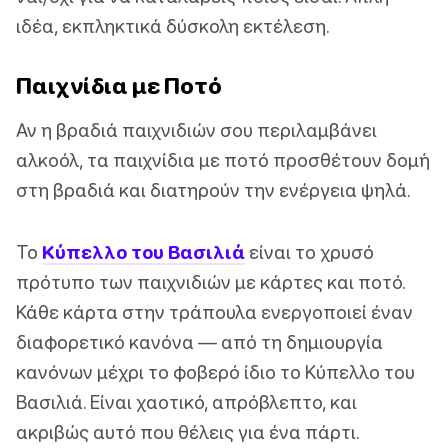
ιδέα, εκπληκτικά δύσκολη εκτέλεση.
Παιχνίδια με Ποτό
Αν η βραδιά παιχνιδιών σου περιλαμβάνει
αλκοόλ, τα παιχνίδια με ποτό προσθέτουν δομή
στη βραδιά και διατηρούν την ενέργεια ψηλά.
Το
Κύπελλο του Βασιλιά
είναι το χρυσό
πρότυπο των παιχνιδιών με κάρτες και ποτό.
Κάθε κάρτα στην τράπουλα ενεργοποιεί έναν
διαφορετικό κανόνα — από τη δημιουργία
κανόνων μέχρι το φοβερό ίδιο το Κύπελλο του
Βασιλιά. Είναι χαοτικό, απρόβλεπτο, και
ακριβώς αυτό που θέλεις για ένα πάρτι.