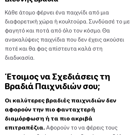
Κάθε άτομο φέρνει ένα παιχνίδι από μια
διαφορετική χώρα ή κουλτούρα. Συνδύασέ το με
φαγητό και ποτά από όλο τον κόσμο. Θα
ανακαλύψεις παιχνίδια που δεν έχεις ακούσει
ποτέ και θα φας απίστευτα καλά στη
διαδικασία.
Έτοιμος να Σχεδιάσεις τη
Βραδιά Παιχνιδιών σου;
Οι καλύτερες βραδιές παιχνιδιών δεν
αφορούν την πιο φανταχτερή
διαμόρφωση ή τα πιο ακριβά
επιτραπέζια.
Αφορούν το να φέρεις τους