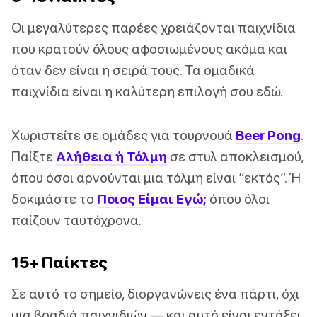
Οι μεγαλύτερες παρέες χρειάζονται παιχνίδια
που κρατούν όλους αφοσιωμένους ακόμα και
όταν δεν είναι η σειρά τους. Τα ομαδικά
παιχνίδια είναι η καλύτερη επιλογή σου εδώ.
Χωριστείτε σε ομάδες για τουρνουά
Beer Pong
.
Παίξτε
Αλήθεια ή Τόλμη
σε στυλ αποκλεισμού,
όπου όσοι αρνούνται μια τόλμη είναι “εκτός”. Ή
δοκιμάστε το
Ποιος Είμαι Εγώ;
όπου όλοι
παίζουν ταυτόχρονα.
15+ Παίκτες
Σε αυτό το σημείο, διοργανώνεις ένα πάρτι, όχι
μια βραδιά παιχνιδιών — και αυτό είναι εντάξει.