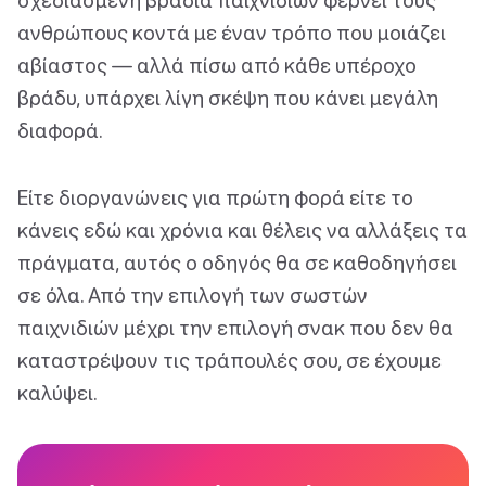
ανθρώπους κοντά με έναν τρόπο που μοιάζει
αβίαστος — αλλά πίσω από κάθε υπέροχο
βράδυ, υπάρχει λίγη σκέψη που κάνει μεγάλη
διαφορά.
Είτε διοργανώνεις για πρώτη φορά είτε το
κάνεις εδώ και χρόνια και θέλεις να αλλάξεις τα
πράγματα, αυτός ο οδηγός θα σε καθοδηγήσει
σε όλα. Από την επιλογή των σωστών
παιχνιδιών μέχρι την επιλογή σνακ που δεν θα
καταστρέψουν τις τράπουλές σου, σε έχουμε
καλύψει.