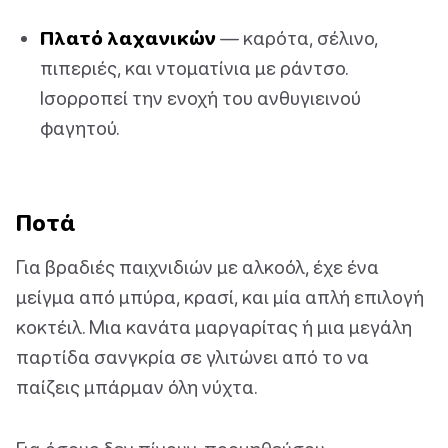
Πλατό λαχανικών
— καρότα, σέλινο,
πιπεριές, και ντοματίνια με ράντσο.
Ισορροπεί την ενοχή του ανθυγιεινού
φαγητού.
Ποτά
Για βραδιές παιχνιδιών με αλκοόλ, έχε ένα
μείγμα από μπύρα, κρασί, και μία απλή επιλογή
κοκτέιλ. Μια κανάτα μαργαρίτας ή μια μεγάλη
παρτίδα σανγκρία σε γλιτώνει από το να
παίζεις μπάρμαν όλη νύχτα.