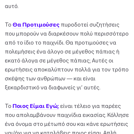
αυτό.
Το
Θα Προτιμούσες
πυροδοτεί συζητήσεις
που μπορούν να διαρκέσουν πολύ περισσότερο
από το ίδιο το παιχνίδι. Θα προτιμούσες να
πολεμήσεις ένα άλογο σε μέγεθος πάπιας ή
εκατό άλογα σε μέγεθος πάπιας; Αυτές οι
ερωτήσεις αποκαλύπτουν πολλά για τον τρόπο
σκέψης των ανθρώπων — και είναι
ξεκαρδιστικό να διαφωνείς γι’ αυτές.
Το
Ποιος Είμαι Εγώ;
είναι τέλειο για παρέες
που απολαμβάνουν παιχνίδια εικασίας. Κόλλησε
ένα όνομα στο μέτωπό σου και κάνε ερωτήσεις
ναι/όχι για να καταλάβεις ποιος είσαι. Απλή