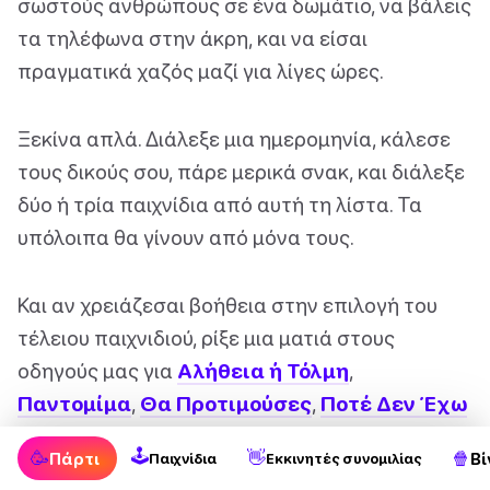
σωστούς ανθρώπους σε ένα δωμάτιο, να βάλεις
τα τηλέφωνα στην άκρη, και να είσαι
πραγματικά χαζός μαζί για λίγες ώρες.
Ξεκίνα απλά. Διάλεξε μια ημερομηνία, κάλεσε
τους δικούς σου, πάρε μερικά σνακ, και διάλεξε
δύο ή τρία παιχνίδια από αυτή τη λίστα. Τα
υπόλοιπα θα γίνουν από μόνα τους.
Και αν χρειάζεσαι βοήθεια στην επιλογή του
τέλειου παιχνιδιού, ρίξε μια ματιά στους
οδηγούς μας για
Αλήθεια ή Τόλμη
,
Παντομίμα
,
Θα Προτιμούσες
,
Ποτέ Δεν Έχω
Κάνει
, και
Κύπελλο του Βασιλιά
. Ο καθένας
🕹
🥳
👋
🍿
Πάρτι
Βί
Παιχνίδια
Εκκινητές συνομιλίας
έχει εκατοντάδες ιδέες για να κρατήσει τη