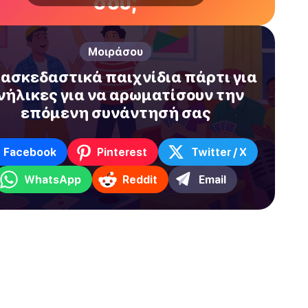
σου;
Μοιράσου
ιασκεδαστικά παιχνίδια πάρτι για
νήλικες για να αρωματίσουν την
επόμενη συνάντησή σας
Facebook
Pinterest
Twitter / X
WhatsApp
Reddit
Email