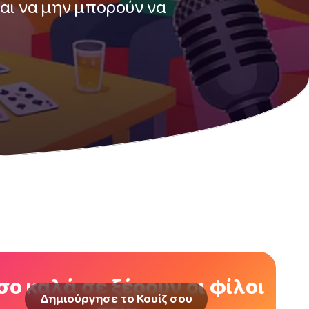
ται να μην μπορούν να
ο καλά σε ξέρουν οι φίλοι
Δημιούργησε το Κουίζ σου