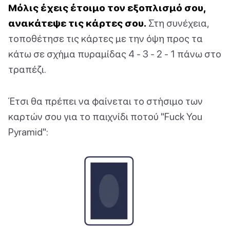
Μόλις έχεις έτοιμο τον εξοπλισμό σου,
ανακάτεψε τις κάρτες σου.
Στη συνέχεια,
τοποθέτησε τις κάρτες με την όψη προς τα
κάτω σε σχήμα πυραμίδας 4 - 3 - 2 - 1 πάνω στο
τραπέζι.
Έτσι θα πρέπει να φαίνεται το στήσιμο των
καρτών σου για το παιχνίδι ποτού "Fuck You
Pyramid":