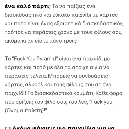
ένα καλό πάρτι;
Το να παίξεις ένα
διασκεδαστικό και εύκολο παιχνίδι με κάρτες
και ποτό είναι ένας εξαιρετικά διασκεδαστικός
τρόπος να περάσεις χρόνο με τους φίλους σου,
ακόμα κι αν είστε μόνο τρεις!
Το "Fuck You Pyramid" είναι ένα παιχνίδι με
κάρτες και ποτό με όλα τα στοιχεία για να
περάσεις τέλεια. Μπορείς να συνδυάσεις
κάρτες, αλκοόλ και τους φίλους σου σε ένα
παιχνίδι! Το διασκεδαστικό κομμάτι; Κάθε φορά
που ορίζεις τον φίλο σου, του λες, "Fuck you,
(Όνομα παίκτη)!"
👉 Ακόμα ψάχνεις για παιχνίδια για να