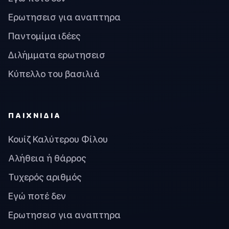
Ερωτησεισ για αναπτηρα
Παντομίμα ιδέες
Διλήμματα ερωτησεισ
Κύπελλο του βασιλιά
ΠΑΙΧΝΊΔΙΑ
Κουίζ Καλύτερου Φίλου
Αλήθεια ή θάρρος
Τυχερός αριθμός
Εγώ ποτέ δεν
Ερωτησεισ για αναπτηρα