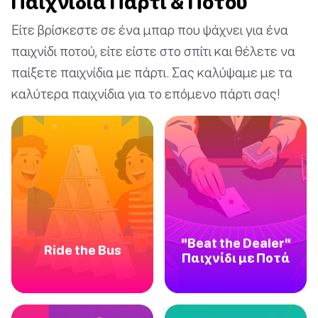
Παιχνίδια Πάρτι & Ποτού
Είτε βρίσκεστε σε ένα μπαρ που ψάχνει για ένα
παιχνίδι ποτού, είτε είστε στο σπίτι και θέλετε να
παίξετε παιχνίδια με πάρτι. Σας καλύψαμε με τα
καλύτερα παιχνίδια για το επόμενο πάρτι σας!
"Beat the Dealer"
Ride the Bus
Παιχνίδι με Ποτά