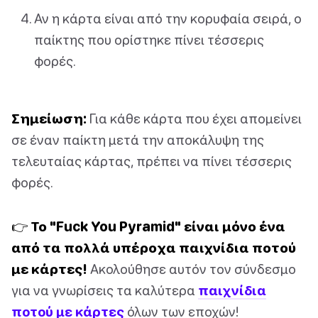
Αν η κάρτα είναι από την κορυφαία σειρά, ο
παίκτης που ορίστηκε πίνει τέσσερις
φορές.
Σημείωση:
Για κάθε κάρτα που έχει απομείνει
σε έναν παίκτη μετά την αποκάλυψη της
τελευταίας κάρτας, πρέπει να πίνει τέσσερις
φορές.
👉 Το "Fuck You Pyramid" είναι μόνο ένα
από τα πολλά υπέροχα παιχνίδια ποτού
με κάρτες!
Ακολούθησε αυτόν τον σύνδεσμο
για να γνωρίσεις τα καλύτερα
παιχνίδια
ποτού με κάρτες
όλων των εποχών!