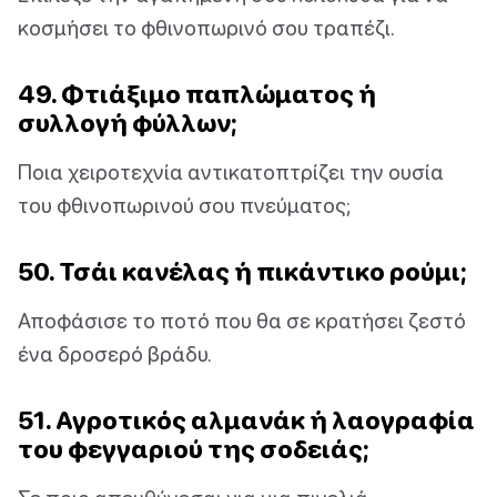
κοσμήσει το φθινοπωρινό σου τραπέζι.
49. Φτιάξιμο παπλώματος ή
συλλογή φύλλων;
Ποια χειροτεχνία αντικατοπτρίζει την ουσία
του φθινοπωρινού σου πνεύματος;
50. Τσάι κανέλας ή πικάντικο ρούμι;
Αποφάσισε το ποτό που θα σε κρατήσει ζεστό
ένα δροσερό βράδυ.
51. Αγροτικός αλμανάκ ή λαογραφία
του φεγγαριού της σοδειάς;