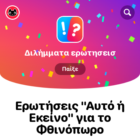
Διλήμματα ερωτησεισ
Παίξε
Ερωτήσεις "Αυτό ή
Εκείνο" για το
Φθινόπωρο