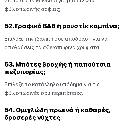
Σε ποιο απευθύνεσαι για μια πινελιά
φθινοπωρινής σοφίας;
52. Γραφικό B&B ή ρουστίκ καμπίνα;
Επίλεξε την ιδανική σου απόδραση για να
απολαύσεις τα φθινοπωρινά χρώματα.
53. Μπότες βροχής ή παπούτσια
πεζοπορίας;
Επίλεξε το κατάλληλο υπόδημα για τις
φθινοπωρινές σου περιπέτειες.
54. Ομιχλώδη πρωινά ή καθαρές,
δροσερές νύχτες;