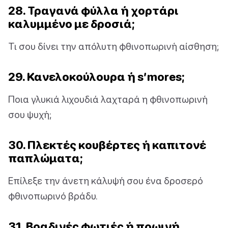
28. Τραγανά φύλλα ή χορτάρι
καλυμμένο με δροσιά;
Τι σου δίνει την απόλυτη φθινοπωρινή αίσθηση;
29. Κανελοκούλουρα ή s’mores;
Ποια γλυκιά λιχουδιά λαχταρά η φθινοπωρινή
σου ψυχή;
30. Πλεκτές κουβέρτες ή καπιτονέ
παπλώματα;
Επίλεξε την άνετη κάλυψή σου ένα δροσερό
φθινοπωρινό βράδυ.
31. Βραδινές φωτιές ή πρωινή