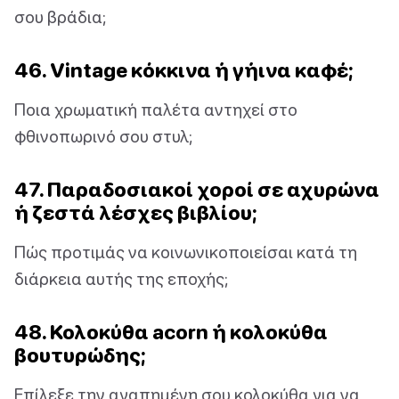
σου βράδια;
46. Vintage κόκκινα ή γήινα καφέ;
Ποια χρωματική παλέτα αντηχεί στο
φθινοπωρινό σου στυλ;
47. Παραδοσιακοί χοροί σε αχυρώνα
ή ζεστά λέσχες βιβλίου;
Πώς προτιμάς να κοινωνικοποιείσαι κατά τη
διάρκεια αυτής της εποχής;
48. Κολοκύθα acorn ή κολοκύθα
βουτυρώδης;
Επίλεξε την αγαπημένη σου κολοκύθα για να