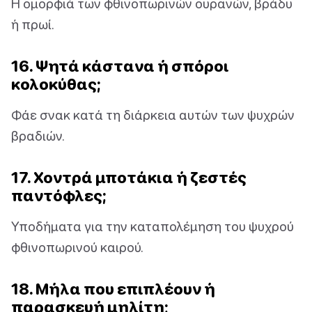
Η ομορφιά των φθινοπωρινών ουρανών, βράδυ
ή πρωί.
16. Ψητά κάστανα ή σπόροι
κολοκύθας;
Φάε σνακ κατά τη διάρκεια αυτών των ψυχρών
βραδιών.
17. Χοντρά μποτάκια ή ζεστές
παντόφλες;
Υποδήματα για την καταπολέμηση του ψυχρού
φθινοπωρινού καιρού.
18. Μήλα που επιπλέουν ή
παρασκευή μηλίτη;