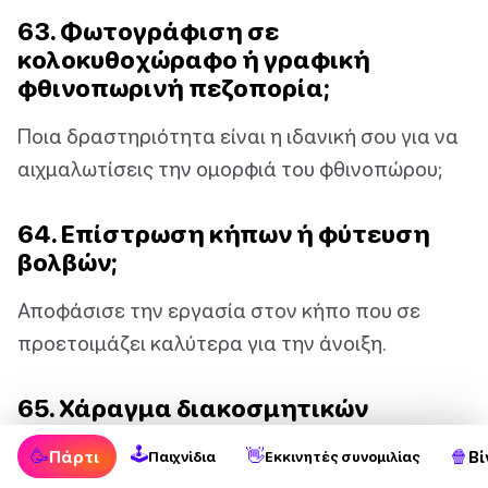
63. Φωτογράφιση σε
κολοκυθοχώραφο ή γραφική
φθινοπωρινή πεζοπορία;
Ποια δραστηριότητα είναι η ιδανική σου για να
αιχμαλωτίσεις την ομορφιά του φθινοπώρου;
64. Επίστρωση κήπων ή φύτευση
βολβών;
Αποφάσισε την εργασία στον κήπο που σε
προετοιμάζει καλύτερα για την άνοιξη.
65. Χάραγμα διακοσμητικών
κολοκύθων ή συναρμολόγηση
🕹
🥳
👋
🍿
Πάρτι
Βί
Παιχνίδια
Εκκινητές συνομιλίας
στεφανιών από αποξηραμένα