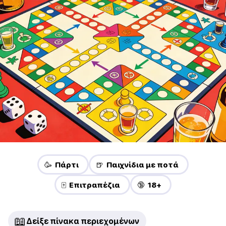
🥳 Πάρτι
🍺 Παιχνίδια με ποτά
🀄 Επιτραπέζια
🔞 18+
📖
Δείξε πίνακα περιεχομένων