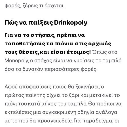
φορές, ξέρεις τι έρχεται.
Πώς να παίξεις Drinkopoly
Για να το στήσεις, πρέπει να
τοποθετήσεις τα πιόνια στις αρχικές
τους θέσεις, και είσαι έτοιμος!
Όπως στο
Monopoly, ο στόχος είναι να γυρίσεις το ταμπλό
όσο το δυνατόν περισσότερες φορές.
Αφού αποφασίσεις ποιος θα ξεκινήσει, ο
πρώτος παίκτης ρίχνει το ζάρι και μετακινεί το
πιόνι του κατά μήκος του ταμπλό. Θα πρέπει να
εκτελέσεις μια συγκεκριμένη οδηγία ανάλογα
με το πού θα προσγειωθείς. Για παράδειγμα, οι