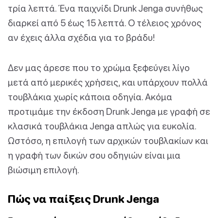
τρία λεπτά. Ένα παιχνίδι Drunk Jenga συνήθως
διαρκεί από 5 έως 15 λεπτά. Ο τέλειος χρόνος
αν έχεις άλλα σχέδια για το βράδυ!
Δεν μας άρεσε που το χρώμα ξεφεύγει λίγο
μετά από μερικές χρήσεις, και υπάρχουν πολλά
τουβλάκια χωρίς κάποια οδηγία. Ακόμα
προτιμάμε την έκδοση Drunk Jenga με γραφή σε
κλασικά τουβλάκια Jenga απλώς για ευκολία.
Ωστόσο, η επιλογή των αρχικών τουβλακίων και
η γραφή των δικών σου οδηγιών είναι μια
βιώσιμη επιλογή.
Πώς να παίξεις Drunk Jenga