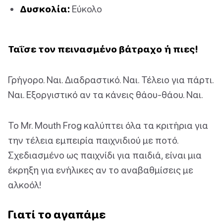
Δυσκολία:
Εύκολο
Ταΐσε τον πεινασμένο βάτραχο ή πιες!
Γρήγορο. Ναι. Διαδραστικό. Ναι. Τέλειο για πάρτι.
Ναι. Εξοργιστικό αν τα κάνεις θάου-θάου. Ναι.
Το Mr. Mouth Frog καλύπτει όλα τα κριτήρια για
την τέλεια εμπειρία παιχνιδιού με ποτό.
Σχεδιασμένο ως παιχνίδι για παιδιά, είναι μια
έκρηξη για ενήλικες αν το αναβαθμίσεις με
αλκοόλ!
Γιατί το αγαπάμε