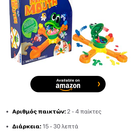
Available on
Αριθμός παικτών:
2 - 4 παίκτες
Διάρκεια:
15 - 30 λεπτά