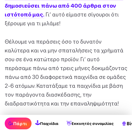
δημοσιεύσει πάνω από 400 άρθρα στον
ιστότοπό μας.
Γι’ αυτό είμαστε σίγουροι ότι
ξέρουμε για τι μιλάμε!
Θέλουμε να περάσεις όσο το δυνατόν
καλύτερα και να μην σπαταλήσεις τα χρήματά
σου σε ένα κατώτερο προϊόν. Γι’ αυτό
περάσαμε πάνω από τρεις μήνες δοκιμάζοντας
πάνω από 30 διαφορετικά παιχνίδια σε ομάδες
2-6 ατόμων. Κατατάξαμε τα παιχνίδια με βάση
τον παράγοντα διασκέδασης, την
διαδραστικότητα και την επαναληψιμότητα!
Η κατάταξή μας είναι υποκειμενική, αλλά
🕹
🥳
👋
🍿
Πάρτι
Βί
Παιχνίδια
Εκκινητές συνομιλίας
προσπαθήσαμε όσο καλύτερα μπορούσαμε να