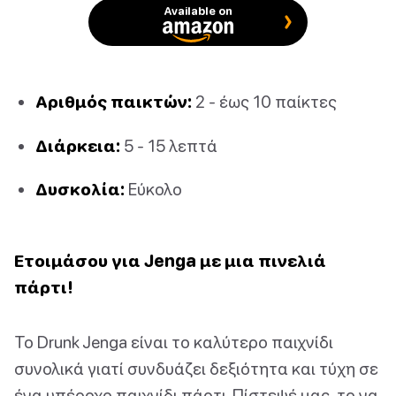
Available on
Αριθμός παικτών:
2 - έως 10 παίκτες
Διάρκεια:
5 - 15 λεπτά
Δυσκολία:
Εύκολο
Ετοιμάσου για Jenga με μια πινελιά
πάρτι!
Το Drunk Jenga είναι το καλύτερο παιχνίδι
συνολικά γιατί συνδυάζει δεξιότητα και τύχη σε
ένα υπέροχο παιχνίδι πάρτι. Πίστεψέ μας, το να