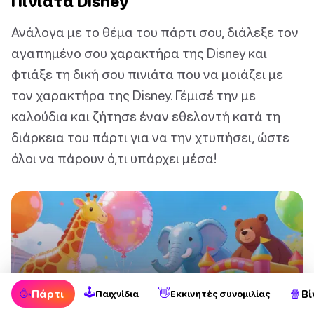
Πινιάτα Disney
Ανάλογα με το θέμα του πάρτι σου, διάλεξε τον
αγαπημένο σου χαρακτήρα της Disney και
φτιάξε τη δική σου πινιάτα που να μοιάζει με
τον χαρακτήρα της Disney. Γέμισέ την με
καλούδια και ζήτησε έναν εθελοντή κατά τη
διάρκεια του πάρτι για να την χτυπήσει, ώστε
όλοι να πάρουν ό,τι υπάρχει μέσα!
🕹
🥳
👋
🍿
Πάρτι
Βί
Παιχνίδια
Εκκινητές συνομιλίας