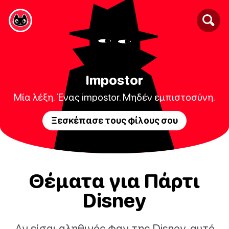
Impostor
Μία λέξη. Ένας impostor. Μηδέν εμπιστοσύνη.
Ξεσκέπασε τους φίλους σου
Θέματα για Πάρτι
Disney
Αν είσαι αληθινός φαν της Disney, αυτό