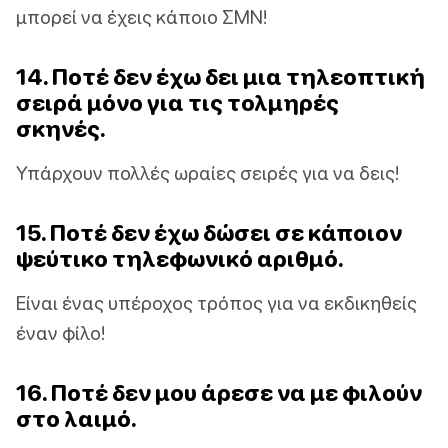
μπορεί να έχεις κάποιο ΣΜΝ!
14. Ποτέ δεν έχω δει μια τηλεοπτική
σειρά μόνο για τις τολμηρές
σκηνές.
Υπάρχουν πολλές ωραίες σειρές για να δεις!
15. Ποτέ δεν έχω δώσει σε κάποιον
ψεύτικο τηλεφωνικό αριθμό.
Είναι ένας υπέροχος τρόπος για να εκδικηθείς
έναν φίλο!
16. Ποτέ δεν μου άρεσε να με φιλούν
στο λαιμό.