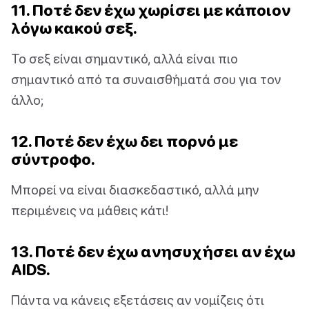
11. Ποτέ δεν έχω χωρίσει με κάποιον
λόγω κακού σεξ.
Το σεξ είναι σημαντικό, αλλά είναι πιο
σημαντικό από τα συναισθήματά σου για τον
άλλο;
12. Ποτέ δεν έχω δει πορνό με
σύντροφο.
Μπορεί να είναι διασκεδαστικό, αλλά μην
περιμένεις να μάθεις κάτι!
13. Ποτέ δεν έχω ανησυχήσει αν έχω
AIDS.
Πάντα να κάνεις εξετάσεις αν νομίζεις ότι