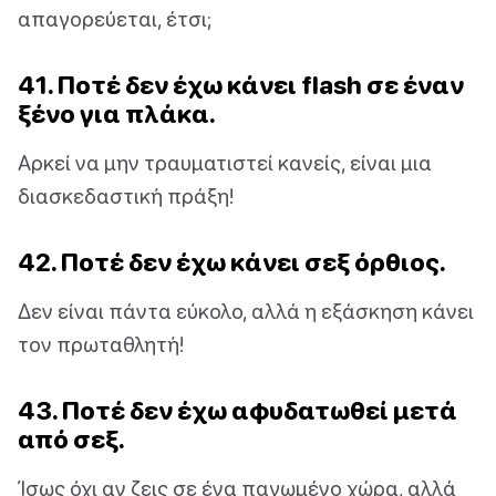
απαγορεύεται, έτσι;
41. Ποτέ δεν έχω κάνει flash σε έναν
ξένο για πλάκα.
Αρκεί να μην τραυματιστεί κανείς, είναι μια
διασκεδαστική πράξη!
42. Ποτέ δεν έχω κάνει σεξ όρθιος.
Δεν είναι πάντα εύκολο, αλλά η εξάσκηση κάνει
τον πρωταθλητή!
43. Ποτέ δεν έχω αφυδατωθεί μετά
από σεξ.
Ίσως όχι αν ζεις σε ένα παγωμένο χώρα, αλλά