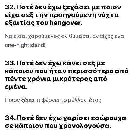
32. Ποτέ δεν έχω ξεχάσει με ποιον
είχα σεξ την προηγούμενη νύχτα
εξαιτίας του hangover.
Να είσαι χαρούμενος αν θυμάσαι αν είχες ένα
one-night stand!
33. Ποτέ δεν έχω κάνει σεξ με
κάποιον που ήταν περισσότερο από
πέντε χρόνια μικρότερος από
εμένα.
Ποιος ξέρει τι φέρνει το μέλλον, έτσι;
34. Ποτέ δεν έχω χαρίσει εσώρουχα
σε κάποιον που χρονολογούσα.