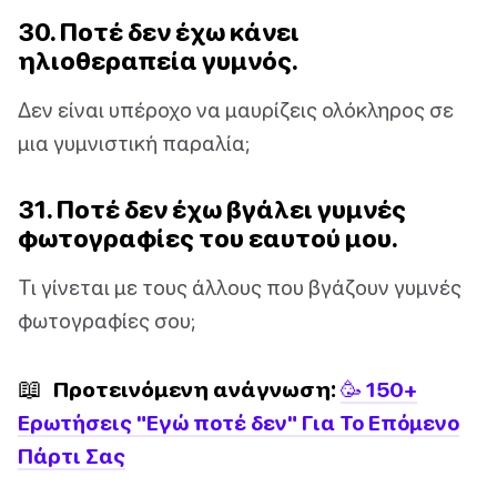
30. Ποτέ δεν έχω κάνει
ηλιοθεραπεία γυμνός.
Δεν είναι υπέροχο να μαυρίζεις ολόκληρος σε
μια γυμνιστική παραλία;
31. Ποτέ δεν έχω βγάλει γυμνές
φωτογραφίες του εαυτού μου.
Τι γίνεται με τους άλλους που βγάζουν γυμνές
φωτογραφίες σου;
📖
Προτεινόμενη ανάγνωση:
🥳 150+
Ερωτήσεις "Εγώ ποτέ δεν" Για Το Επόμενο
Πάρτι Σας