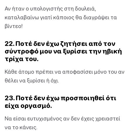
Αν ήταν ο υπολογιστής στη δουλειά,
καταλαβαίνω γιατί κάποιος θα διαγράψει τα
βίντεο!
22. Ποτέ δεν έχω ζητήσει από τον
σύντροφό μου να ξυρίσει την ηβική
τρίχα του.
Κάθε άτομο πρέπει να αποφασίσει μόνο του αν
θέλει να ξυρίσει ή όχι.
23. Ποτέ δεν έχω προσποιηθεί ότι
είχα οργασμό.
Να είσαι ευτυχισμένος αν δεν έχεις χρειαστεί
να το κάνεις.