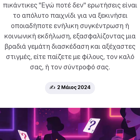
πικάντικες "Εγώ ποτέ δεν" ερωτήσεις είναι
το απόλυτο παιχνίδι για να ξεκινήσει
οποιαδήποτε ενήλικη συγκέντρωση ή
κοινωνική εκδήλωση, εξασφαλίζοντας μια
βραδιά γεμάτη διασκέδαση και αξέχαστες
στιγμές, είτε παίζετε με φίλους, τον καλό
σας, ή τον σύντροφό σας.
✍️ 2 Μάιος 2024