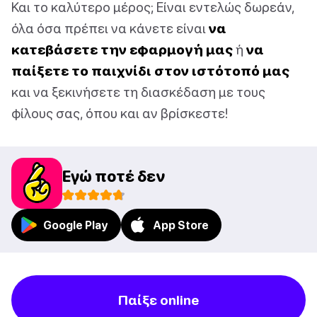
Και το καλύτερο μέρος; Είναι εντελώς δωρεάν,
όλα όσα πρέπει να κάνετε είναι
να
κατεβάσετε την εφαρμογή μας
ή
να
παίξετε το παιχνίδι στον ιστότοπό μας
και να ξεκινήσετε τη διασκέδαση με τους
φίλους σας, όπου και αν βρίσκεστε!
Εγώ ποτέ δεν
Google Play
App Store
Παίξε online