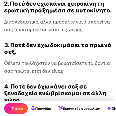
2. Ποτέ δεν έχω κάνει χειροκίνητη
ερωτική πράξη μέσα σε αυτοκίνητο.
Διασκεδαστικό, αλλά προσέξτε γιατί μπορεί να
σας προστίμουν σε κάποιες χώρες.
3. Ποτέ δεν έχω δοκιμάσει το πρωινό
σεξ.
Θέλετε τουλάχιστον να βουρτσίσετε τα δόντια
σας πρώτα, έτσι δεν είναι;
4. Ποτέ δεν έχω κάνει σεξ σε
ξενοδοχείο ενώ βρίσκομαι σε άλλη
χώρα.
🕹
🥳
👋
🍿
Πάρτι
Βί
Παιχνίδια
Εκκινητές συνομιλίας
Σίγουρα βάλτε το στη λίστα με τα πράγματα