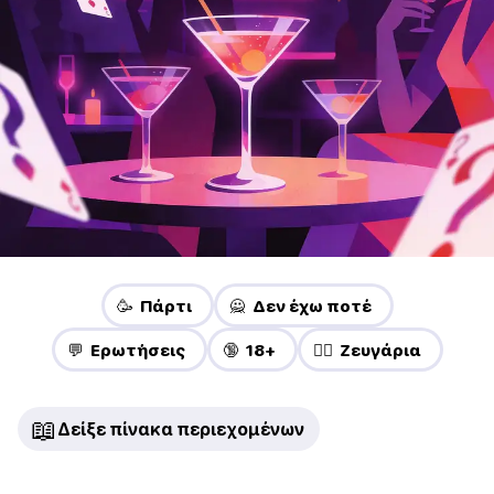
🥳 Πάρτι
🙅 Δεν έχω ποτέ
💬 Ερωτήσεις
🔞 18+
❤️‍🔥 Ζευγάρια
📖
Δείξε πίνακα περιεχομένων