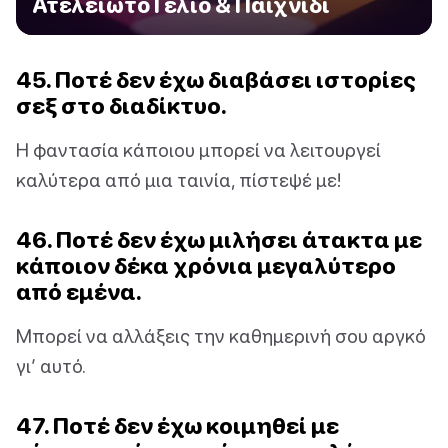
Ατελείωτο Γέλιο & Παιχνίδι
45. Ποτέ δεν έχω διαβάσει ιστορίες
σεξ στο διαδίκτυο.
Η φαντασία κάποιου μπορεί να λειτουργεί
καλύτερα από μια ταινία, πίστεψέ με!
46. Ποτέ δεν έχω μιλήσει άτακτα με
κάποιον δέκα χρόνια μεγαλύτερο
από εμένα.
Μπορεί να αλλάξεις την καθημερινή σου αργκό
γι’ αυτό.
47. Ποτέ δεν έχω κοιμηθεί με