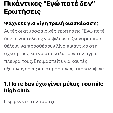
Πικάντικες “Εγώ ποτέ δεν”
Ερωτήσεις
Ψάχνετε για λίγη τρελή διασκέδαση;
Αυτές οι ατμοσφαιρικές ερωτήσεις “Εγώ ποτέ
δεν” είναι τέλειες για φίλους ή ζευγάρια που
θέλουν να προσθέσουν λίγο πικάντικο στη
σχέση τους και να αποκαλύψουν την άγρια
πλευρά τους. Ετοιμαστείτε για καυτές
εξομολογήσεις και απρόσμενες αποκαλύψεις!
1. Ποτέ δεν έχω γίνει μέλος του mile-
high club.
Περιμένετε την ταραχή!