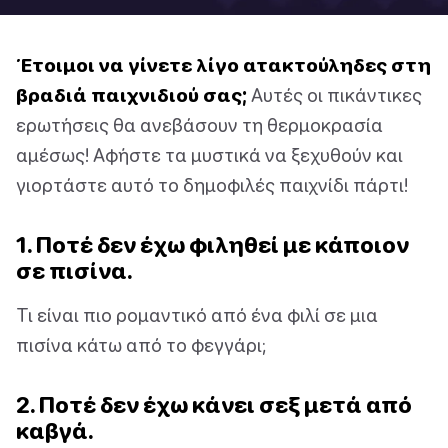
Έτοιμοι να γίνετε λίγο ατακτούληδες στη
βραδιά παιχνιδιού σας;
Αυτές οι πικάντικες
ερωτήσεις θα ανεβάσουν τη θερμοκρασία
αμέσως! Αφήστε τα μυστικά να ξεχυθούν και
γιορτάστε αυτό το δημοφιλές παιχνίδι πάρτι!
1. Ποτέ δεν έχω φιληθεί με κάποιον
σε πισίνα.
Τι είναι πιο ρομαντικό από ένα φιλί σε μια
πισίνα κάτω από το φεγγάρι;
2. Ποτέ δεν έχω κάνει σεξ μετά από
καβγά.