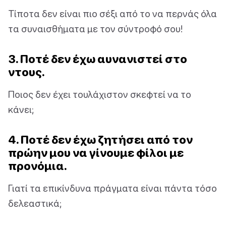
Τίποτα δεν είναι πιο σέξι από το να περνάς όλα
τα συναισθήματα με τον σύντροφό σου!
3. Ποτέ δεν έχω αυνανιστεί στο
ντους.
Ποιος δεν έχει τουλάχιστον σκεφτεί να το
κάνει;
4. Ποτέ δεν έχω ζητήσει από τον
πρώην μου να γίνουμε φίλοι με
προνόμια.
Γιατί τα επικίνδυνα πράγματα είναι πάντα τόσο
δελεαστικά;