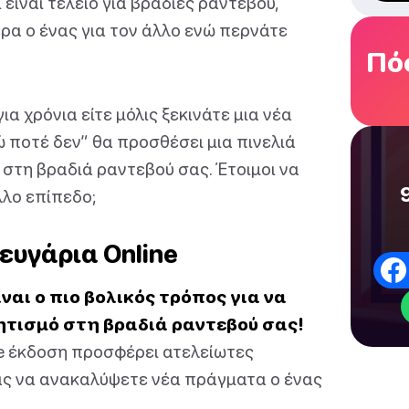
 είναι τέλειο για βραδιές ραντεβού,
ρα ο ένας για τον άλλο ενώ περνάτε
Πόσ
ια χρόνια είτε μόλις ξεκινάτε μια νέα
ώ ποτέ δεν” θα προσθέσει μια πινελιά
 στη βραδιά ραντεβού σας. Έτοιμοι να
λλο επίπεδο;
Ζευγάρια Online
ίναι ο πιο βολικός τρόπος για να
τισμό στη βραδιά ραντεβού σας!
ne έκδοση προσφέρει ατελείωτες
ας να ανακαλύψετε νέα πράγματα ο ένας