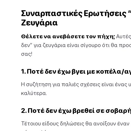
Συναρπαστικές Ερωτήσεις “
Ζευγάρια
Θέλετε να ανεβάσετε τον πήχη;
Αυτές
δεν” για ζευγάρια είναι σίγουρο ότι θα πρ
σας!
1. Ποτέ δεν έχω βγει με κοπέλα/α
Η συζήτηση για παλιές σχέσεις είναι ένας
καλύτερα.
2. Ποτέ δεν έχω βρεθεί σε σοβαρ
Τέτοιου είδους δηλώσεις θα ανοίξουν έναν 