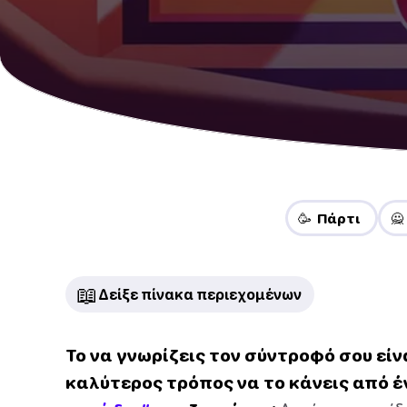
🥳 Πάρτι
🙅
📖
Δείξε πίνακα περιεχομένων
Το να γνωρίζεις τον σύντροφό σου είν
καλύτερος τρόπος να το κάνεις από 