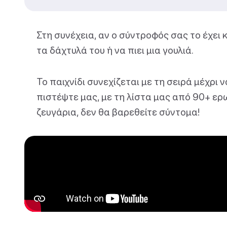
Στη συνέχεια, αν ο σύντροφός σας το έχει 
τα δάχτυλά του ή να πιει μια γουλιά.
Το παιχνίδι συνεχίζεται με τη σειρά μέχρι 
πιστέψτε μας, με τη λίστα μας από 90+ ερ
ζευγάρια, δεν θα βαρεθείτε σύντομα!