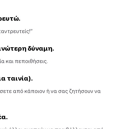
ρευτώ.
παντρευτείς!”
 ανώτερη δύναμη.
α και πεποιθήσεις.
ια ταινία).
ήσετε από κάποιον ή να σας ζητήσουν να
έα.