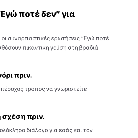
Εγώ ποτέ δεν” για
 οι συναρπαστικές ερωτήσεις “Εγώ ποτέ
οσθέσουν πικάντικη γεύση στη βραδιά
γόρι πριν.
 υπέροχος τρόπος να γνωριστείτε
ή σχέση πριν.
ολόκληρο διάλογο για εσάς και τον