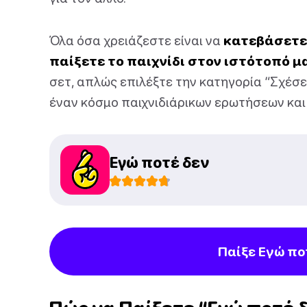
Όλα όσα χρειάζεστε είναι να
κατεβάσετε
παίξετε το παιχνίδι στον ιστότοπό μ
σετ, απλώς επιλέξτε την κατηγορία “Σχέσει
έναν κόσμο παιχνιδιάρικων ερωτήσεων κα
Εγώ ποτέ δεν
Παίξε Εγώ ποτ