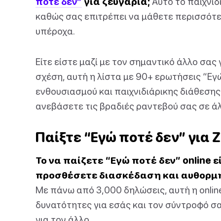
ποτέ δεν”
για ζευγάρια;
Αυτό το παιχνίδι
καθώς σας επιτρέπει να μάθετε περισσότε
υπέροχα.
Είτε είστε μαζί με τον σημαντικό άλλο σας γ
σχέση, αυτή η λίστα με 90+ ερωτήσεις “Εγ
ενθουσιασμού και παιχνιδιάρικης διάθεσης
ανεβάσετε τις βραδιές ραντεβού σας σε ά
Παίξτε “Εγώ ποτέ δεν” για 
Το να παίζετε “Εγώ ποτέ δεν” online ε
προσθέσετε διασκέδαση και αυθορμη
Με πάνω από 3,000 δηλώσεις, αυτή η onli
δυνατότητες για εσάς και τον σύντροφό σ
για τον άλλο.