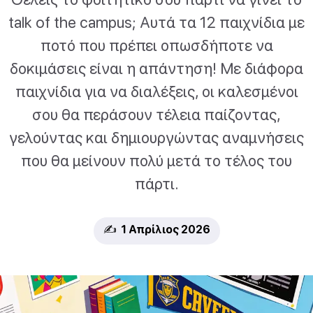
talk of the campus; Αυτά τα 12 παιχνίδια με
ποτό που πρέπει οπωσδήποτε να
δοκιμάσεις είναι η απάντηση! Με διάφορα
παιχνίδια για να διαλέξεις, οι καλεσμένοι
σου θα περάσουν τέλεια παίζοντας,
γελούντας και δημιουργώντας αναμνήσεις
που θα μείνουν πολύ μετά το τέλος του
πάρτι.
✍️ 1 Απρίλιος 2026