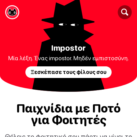
Impostor
Μία λέξη. Ένας impostor. Μηδέν εμπιστοσύνη.
Ξεσκέπασε τους φίλους σου
Παιχνίδια με Ποτό
για Φοιτητές
Θέλεις το φοιτητικό σου πάρτι να γίνει το