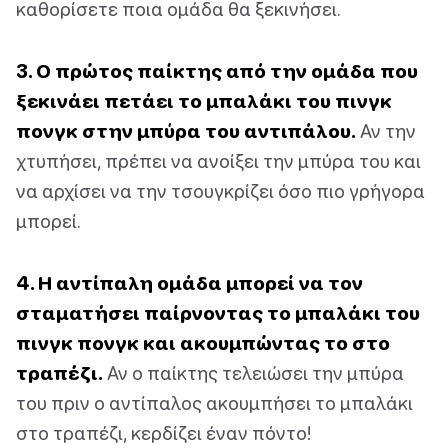
καθορίσετε ποια ομάδα θα ξεκινήσει.
3. Ο πρώτος παίκτης από την ομάδα που
ξεκινάει πετάει το μπαλάκι του πινγκ
πονγκ στην μπύρα του αντιπάλου.
Αν την
χτυπήσει, πρέπει να ανοίξει την μπύρα του και
να αρχίσει να την τσουγκρίζει όσο πιο γρήγορα
μπορεί.
4. Η αντίπαλη ομάδα μπορεί να τον
σταματήσει παίρνοντας το μπαλάκι του
πινγκ πονγκ και ακουμπώντας το στο
τραπέζι.
Αν ο παίκτης τελειώσει την μπύρα
του πριν ο αντίπαλος ακουμπήσει το μπαλάκι
στο τραπέζι, κερδίζει έναν πόντο!