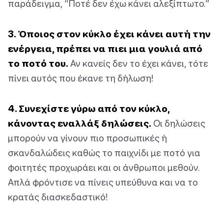
παράδειγμα, “Ποτέ δεν έχω κάνει αλεξίπτωτο.”
3. Όποιος στον κύκλο έχει κάνει αυτή την
ενέργεια, πρέπει να πιει μια γουλιά από
το ποτό του.
Αν κανείς δεν το έχει κάνει, τότε
πίνει αυτός που έκανε τη δήλωση!
4. Συνεχίστε γύρω από τον κύκλο,
κάνοντας εναλλάξ δηλώσεις.
Οι δηλώσεις
μπορούν να γίνουν πιο προσωπικές ή
σκανδαλώδεις καθώς το παιχνίδι με ποτό για
φοιτητές προχωράει και οι άνθρωποι μεθούν.
Απλά φρόντισε να πίνεις υπεύθυνα και να το
κρατάς διασκεδαστικό!