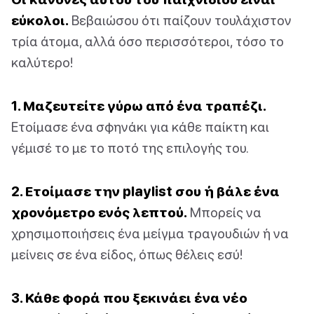
εύκολοι.
Βεβαιώσου ότι παίζουν τουλάχιστον
τρία άτομα, αλλά όσο περισσότεροι, τόσο το
καλύτερο!
1. Μαζευτείτε γύρω από ένα τραπέζι.
Ετοίμασε ένα σφηνάκι για κάθε παίκτη και
γέμισέ το με το ποτό της επιλογής του.
2. Ετοίμασε την playlist σου ή βάλε ένα
χρονόμετρο ενός λεπτού.
Μπορείς να
χρησιμοποιήσεις ένα μείγμα τραγουδιών ή να
μείνεις σε ένα είδος, όπως θέλεις εσύ!
3. Κάθε φορά που ξεκινάει ένα νέο