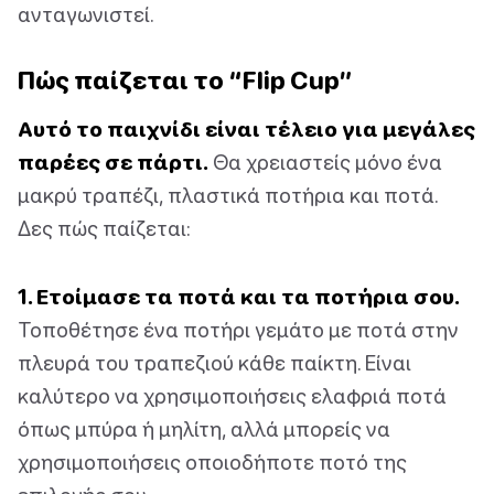
ανταγωνιστεί.
Πώς παίζεται το “Flip Cup”
Αυτό το παιχνίδι είναι τέλειο για μεγάλες
παρέες σε πάρτι.
Θα χρειαστείς μόνο ένα
μακρύ τραπέζι, πλαστικά ποτήρια και ποτά.
Δες πώς παίζεται:
1. Ετοίμασε τα ποτά και τα ποτήρια σου.
Τοποθέτησε ένα ποτήρι γεμάτο με ποτά στην
πλευρά του τραπεζιού κάθε παίκτη. Είναι
καλύτερο να χρησιμοποιήσεις ελαφριά ποτά
όπως μπύρα ή μηλίτη, αλλά μπορείς να
χρησιμοποιήσεις οποιοδήποτε ποτό της