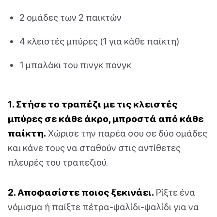
2 ομάδες των 2 παικτών
4 κλειστές μπύρες (1 για κάθε παίκτη)
1 μπαλάκι του πινγκ πονγκ
1. Στήσε το τραπέζι με τις κλειστές
μπύρες σε κάθε άκρο, μπροστά από κάθε
παίκτη.
Χώρισε την παρέα σου σε δύο ομάδες
και κάνε τους να σταθούν στις αντίθετες
πλευρές του τραπεζιού.
2. Αποφασίστε ποιος ξεκινάει.
Ρίξτε ένα
νόμισμα ή παίξτε πέτρα-ψαλίδι-ψαλίδι για να