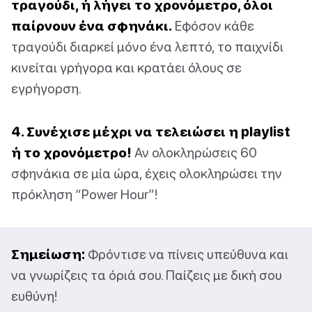
τραγούδι, ή λήγει το χρονόμετρο, όλοι
παίρνουν ένα σφηνάκι.
Εφόσον κάθε
τραγούδι διαρκεί μόνο ένα λεπτό, το παιχνίδι
κινείται γρήγορα και κρατάει όλους σε
εγρήγορση.
4. Συνέχισε μέχρι να τελειώσει η playlist
ή το χρονόμετρο!
Αν ολοκληρώσεις 60
σφηνάκια σε μία ώρα, έχεις ολοκληρώσει την
πρόκληση “Power Hour”!
Σημείωση:
Φρόντισε να πίνεις υπεύθυνα και
να γνωρίζεις τα όριά σου. Παίζεις με δική σου
ευθύνη!