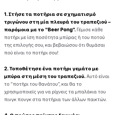
1. Στήσε τα ποτήρια σε σχηματισμό
τριγώνου στη μία πλευρά του τραπεζιού –
παρόμοια με το “Beer Pong”.
Γέμισε κάθε
ποτήρι με ίση ποσότητα μπύρας ή του ποτού
της επιλογής σου, και βεβαιώσου ότι θυμάσαι
πού είναι το ποτήρι σου!
2. Τοποθέτησε ένα ποτήρι γεμάτο με
μπύρα στη μέση του τραπεζιού.
Αυτό είναι
το “ποτήρι του θανάτου”, και θα το
χρησιμοποιείς για να ρίχνεις τα μπαλάκια του
πινγκ πονγκ στα ποτήρια των άλλων παικτών.