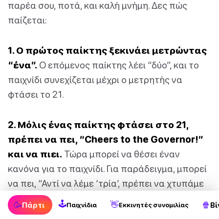
παρέα σου, ποτά, και καλή μνήμη. Δες πώς
παίζεται:
1. Ο πρώτος παίκτης ξεκινάει μετρώντας
“ένα”.
Ο επόμενος παίκτης λέει “δύο”, και το
παιχνίδι συνεχίζεται μέχρι ο μετρητής να
φτάσει το 21.
2. Μόλις ένας παίκτης φτάσει στο 21,
πρέπει να πει, “Cheers to the Governor!”
και να πιει.
Τώρα μπορεί να θέσει έναν
κανόνα για το παιχνίδι. Για παράδειγμα, μπορεί
να πει, “Αντί να λέμε ‘τρία’, πρέπει να χτυπάμε
παλαμάκια.”
🕹
🥳
👋
🍿
Πάρτι
Βί
Παιχνίδια
Εκκινητές συνομιλίας