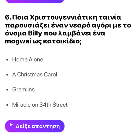
6. Ποια Χριστουγεννιάτικη ταινία
παρουσιάζει έναν νεαρό αγόρι με το
όνομα Billy που λαμβάνει ένα
mogwai ως κατοικίδιο;
Home Alone
A Christmas Carol
Gremlins
Miracle on 34th Street
Δείξε απάντηση