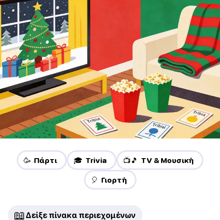
🥳 Πάρτι
🎓 Trivia
📺🎵 TV & Μουσική
🎈 Γιορτή
📖
Δείξε πίνακα περιεχομένων