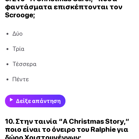
φαντάσματα επισκέπτονται τον
Scrooge;
Δύο
Τρία
Τέσσερα
Πέντε
Δείξε απάντηση
10. Στην ταινία “A Christmas Story,”
ποιο είναι το όνειρο του Ralphie για
δώρο Χριστουγέννων;