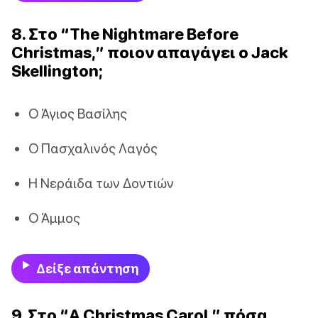
8. Στο “The Nightmare Before
Christmas,” ποιον απαγάγει ο Jack
Skellington;
Ο Άγιος Βασίλης
Ο Πασχαλινός Λαγός
Η Νεράιδα των Δοντιών
Ο Άμμος
Δείξε απάντηση
9. Στο “A Christmas Carol,” πόσα