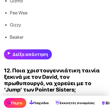
Gizmo
Pee Wee
Gizzy
Beaker
Δείξε απάντηση
12. Ποια χριστουγεννιάτικη ταινία
ξεκινά με τον David, τον
πρωθυπουργό, να χορεύει με το
‘Jump’ των Pointer Sisters;
🕹
🥳
👋
🍿
Πάρτι
Βί
Παιχνίδια
Εκκινητές συνομιλίας
Love Actually