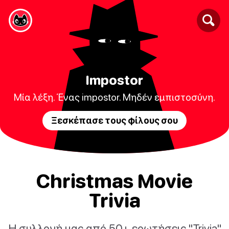
Impostor
Μία λέξη. Ένας impostor. Μηδέν εμπιστοσύνη.
Ξεσκέπασε τους φίλους σου
Christmas Movie
Trivia
Η συλλογή μας από 50+ ερωτήσεις "Trivia"