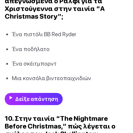
απεγνωσμένα ο Ράλφι για τα
Χριστούγεννα στην ταινία “A
Christmas Story”;
Ένα πιστόλι BB Red Ryder
Ένα ποδήλατο
Ένα σκέιτμπορντ
Μια κονσόλα βιντεοπαιχνιδιών
Δείξε απάντηση
10. Στην ταινία “The Nightmare
Before Christmas,” πώς λέγεται ο