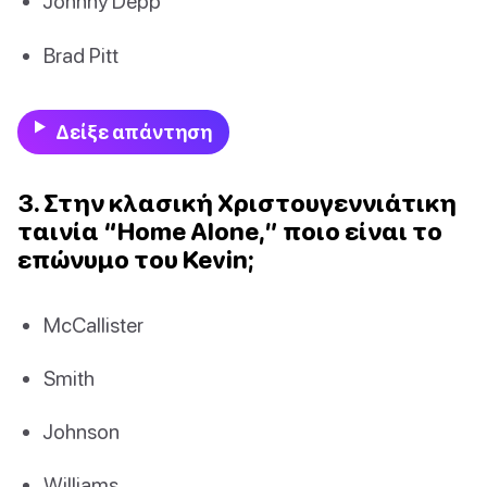
Johnny Depp
Brad Pitt
Δείξε απάντηση
3. Στην κλασική Χριστουγεννιάτικη
ταινία “Home Alone,” ποιο είναι το
επώνυμο του Kevin;
McCallister
Smith
Johnson
Williams