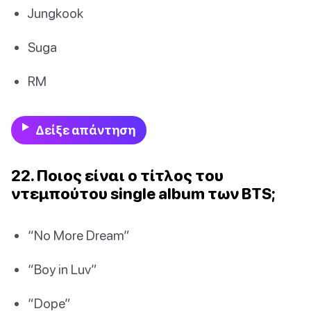
Jungkook
Suga
RM
Δείξε απάντηση
22. Ποιος είναι ο τίτλος του
ντεμπούτου single album των BTS;
“No More Dream”
“Boy in Luv”
“Dope”