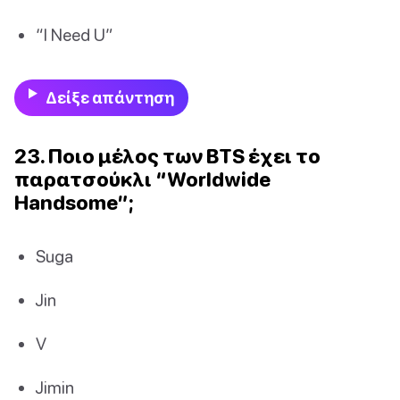
“I Need U”
Δείξε απάντηση
23. Ποιο μέλος των BTS έχει το
παρατσούκλι “Worldwide
Handsome”;
Suga
Jin
V
Jimin