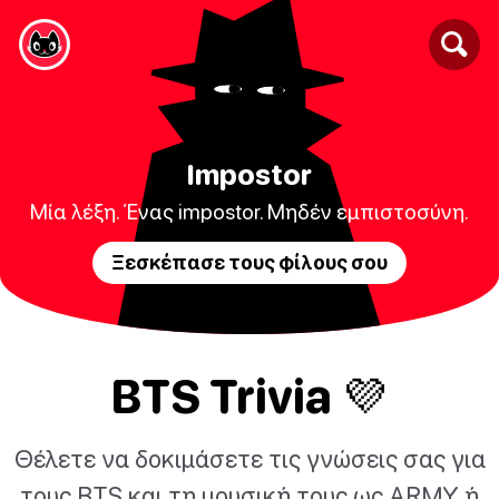
Impostor
Μία λέξη. Ένας impostor. Μηδέν εμπιστοσύνη.
Ξεσκέπασε τους φίλους σου
BTS Trivia 💜
Θέλετε να δοκιμάσετε τις γνώσεις σας για
τους BTS και τη μουσική τους ως ARMY ή