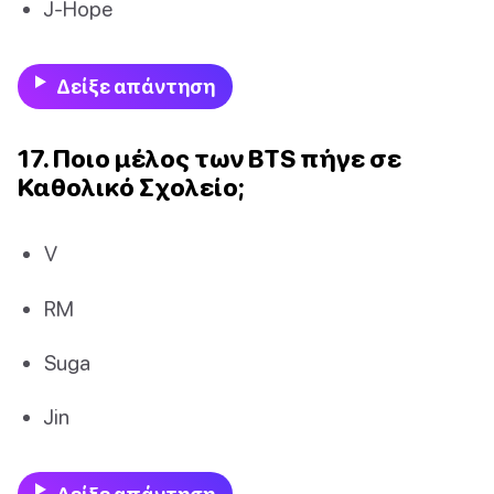
J-Hope
Δείξε απάντηση
17. Ποιο μέλος των BTS πήγε σε
Καθολικό Σχολείο;
V
RM
Suga
Jin