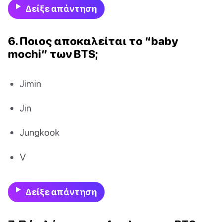
Δείξε απάντηση
6. Ποιος αποκαλείται το “baby
mochi” των BTS;
Jimin
Jin
Jungkook
V
Δείξε απάντηση