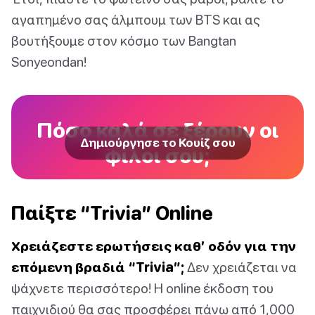
αγαπημένο σας άλμπουμ των BTS και ας
βουτήξουμε στον κόσμο των Bangtan
Sonyeondan!
Πόσο καλά σε ξέρουν οι
Δημιούργησε το Κουίζ σου
φίλοι σου;
Παίξτε “Trivia” Online
Χρειάζεστε ερωτήσεις καθ’ οδόν για την
επόμενη βραδιά “Trivia”;
Δεν χρειάζεται να
ψάχνετε περισσότερο! Η online έκδοση του
παιχνιδιού θα σας προσφέρει πάνω από 1,000