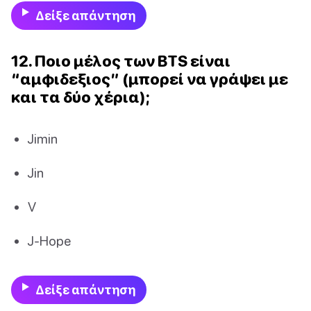
Δείξε απάντηση
12. Ποιο μέλος των BTS είναι
“αμφιδεξιος” (μπορεί να γράψει με
και τα δύο χέρια);
Jimin
Jin
V
J-Hope
Δείξε απάντηση