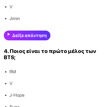
V
Jimin
Δείξε απάντηση
4. Ποιος είναι το πρώτο μέλος των
BTS;
RM
V
J-Hope
Suga