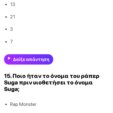
13
21
3
7
Δείξε απάντηση
15. Ποιο ήταν το όνομα του ράπερ
Suga πριν υιοθετήσει το όνομα
Suga;
Rap Monster