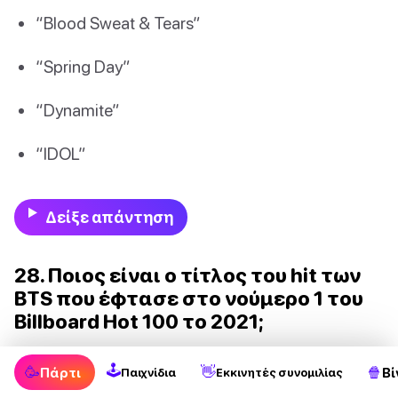
“Blood Sweat & Tears”
“Spring Day”
“Dynamite”
“IDOL”
Δείξε απάντηση
28. Ποιος είναι ο τίτλος του hit των
BTS που έφτασε στο νούμερο 1 του
Billboard Hot 100 το 2021;
🕹
🥳
👋
🍿
“Butter”
Πάρτι
Βί
Παιχνίδια
Εκκινητές συνομιλίας