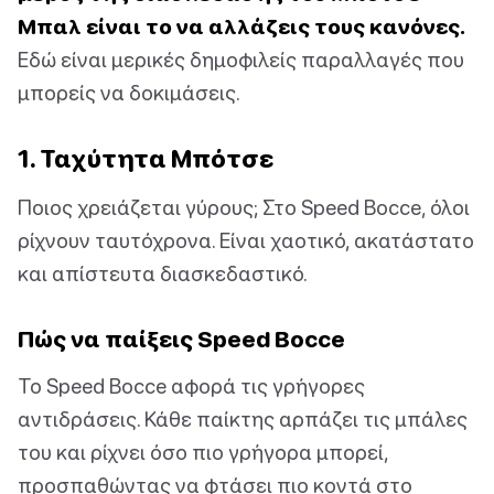
Μπαλ είναι το να αλλάζεις τους κανόνες.
Εδώ είναι μερικές δημοφιλείς παραλλαγές που
μπορείς να δοκιμάσεις.
1. Ταχύτητα Μπότσε
Ποιος χρειάζεται γύρους; Στο Speed Bocce, όλοι
ρίχνουν ταυτόχρονα. Είναι χαοτικό, ακατάστατο
και απίστευτα διασκεδαστικό.
Πώς να παίξεις Speed Bocce
Το Speed Bocce αφορά τις γρήγορες
αντιδράσεις. Κάθε παίκτης αρπάζει τις μπάλες
του και ρίχνει όσο πιο γρήγορα μπορεί,
προσπαθώντας να φτάσει πιο κοντά στο