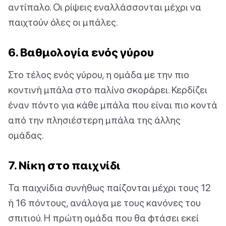
αντίπαλο. Οι ρίψεις εναλλάσσονται μέχρι να
παιχτούν όλες οι μπάλες.
6. Βαθμολογία ενός γύρου
Στο τέλος ενός γύρου, η ομάδα με την πιο
κοντινή μπάλα στο παλίνο σκοράρει. Κερδίζει
έναν πόντο για κάθε μπάλα που είναι πιο κοντά
από την πλησιέστερη μπάλα της άλλης
ομάδας.
7. Νίκη στο παιχνίδι
Τα παιχνίδια συνήθως παίζονται μέχρι τους 12
ή 16 πόντους, ανάλογα με τους κανόνες του
σπιτιού. Η πρώτη ομάδα που θα φτάσει εκεί