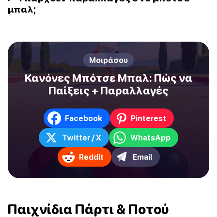
μπαλ;
Μοιράσου
Κανόνες Μπότσε Μπαλ: Πώς να
Παίξεις + Παραλλαγές
Facebook
Pinterest
Twitter / X
WhatsApp
Reddit
Email
Παιχνίδια Πάρτι & Ποτού