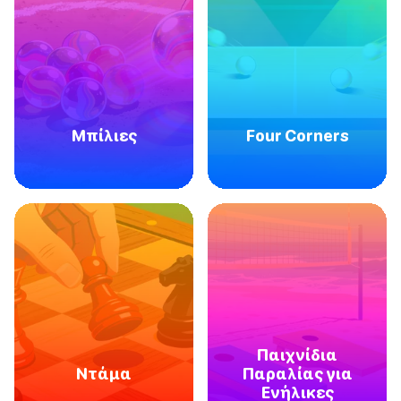
Μπίλιες
Four Corners
Παιχνίδια
Ντάμα
Παραλίας για
Ενήλικες