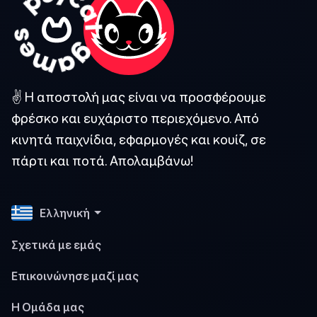
✌️ Η αποστολή μας είναι να προσφέρουμε
φρέσκο και ευχάριστο περιεχόμενο. Από
κινητά παιχνίδια, εφαρμογές και κουίζ, σε
πάρτι και ποτά. Απολαμβάνω!
Ελληνική
Σχετικά με εμάς
Επικοινώνησε μαζί μας
Η Ομάδα μας