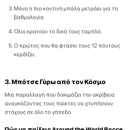
Μόνο η πιο κοντινή μπάλα μετράει για τη
βαθμολογία.
Όλοι κρατούν το δικό τους ταμπλό.
Ο πρώτος που θα φτάσει τους 12 πόντους
κερδίζει.
3. Μπότσε Γύρω από τον Κόσμο
Μια παραλλαγή που δοκιμάζει την ακρίβεια
αναγκάζοντας τους παίκτες να χτυπήσουν
στόχους σε όλο το γήπεδο.
Πώς να παίξεις Around the World Bocce