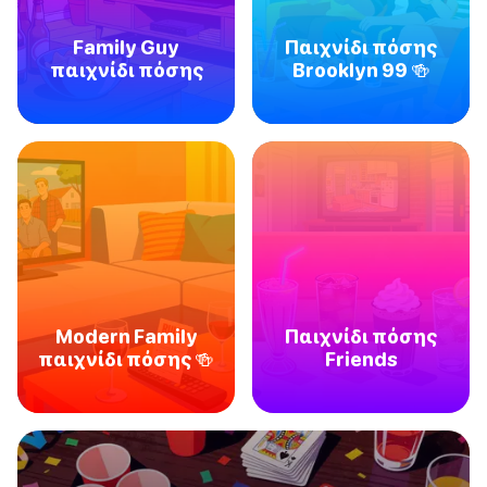
Family Guy
Παιχνίδι πόσης
παιχνίδι πόσης
Brooklyn 99 🍻
Modern Family
Παιχνίδι πόσης
παιχνίδι πόσης 🍻
Friends