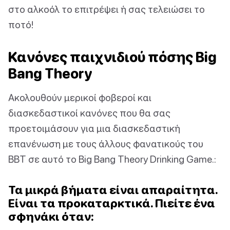
στο αλκοόλ το επιτρέψει ή σας τελειώσει το
ποτό!
Κανόνες παιχνιδιού πόσης Big
Bang Theory
Ακολουθούν μερικοί φοβεροί και
διασκεδαστικοί κανόνες που θα σας
προετοιμάσουν για μια διασκεδαστική
επανένωση με τους άλλους φανατικούς του
BBT σε αυτό το Big Bang Theory Drinking Game.:
Τα μικρά βήματα είναι απαραίτητα.
Είναι τα προκαταρκτικά. Πιείτε ένα
σφηνάκι όταν: