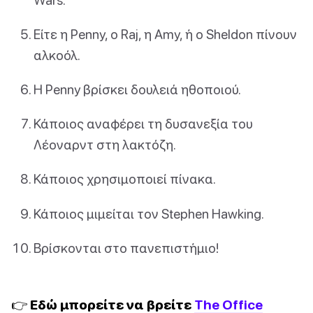
Είτε η Penny, ο Raj, η Amy, ή ο Sheldon πίνουν
αλκοόλ.
Η Penny βρίσκει δουλειά ηθοποιού.
Κάποιος αναφέρει τη δυσανεξία του
Λέοναρντ στη λακτόζη.
Κάποιος χρησιμοποιεί πίνακα.
Κάποιος μιμείται τον Stephen Hawking.
Βρίσκονται στο πανεπιστήμιο!
👉 Εδώ μπορείτε να βρείτε
The Office