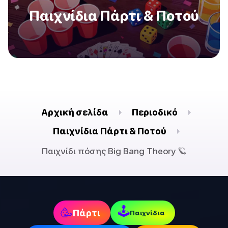
Παιχνίδια Πάρτι & Ποτού
Αρχική σελίδα
Περιοδικό
Παιχνίδια Πάρτι & Ποτού
Παιχνίδι πόσης Big Bang Theory 🪐
🕹
🥳
Πάρτι
Παιχνίδια