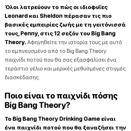
Όλοι λατρεύουν το πώς οι ιδιοφυΐες
Leonard και Sheldon πέρασαν τις πιο
βασικές εμπειρίες ζωής με τη γειτόνισσά
τους, Penny, στις 12 σεζόν του Big Bang
Theory.
Αφηγηθείτε την ιστορία τους με αυτό
το εμπνευσμένο από το Big Bang Theory
παιχνίδι ποτού που θα σας εξασφαλίσει ένα
τεράστιο γέλιο και μερικές μεθυσμένες στιγμές
διασκέδασης.
Ποιο είναι το παιχνίδι πόσης
Big Bang Theory?
Το Big Bang Theory Drinking Game είναι
ένα παιχνίδι ποτού που θα ξαναζήσει την