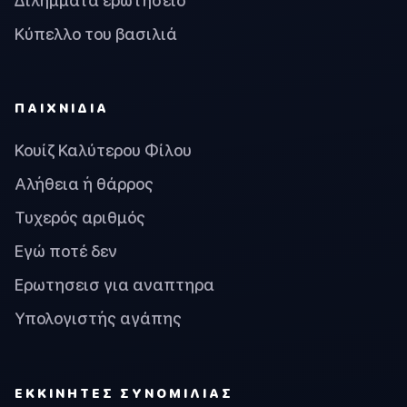
Διλήμματα ερωτησεισ
Κύπελλο του βασιλιά
ΠΑΙΧΝΊΔΙΑ
Κουίζ Καλύτερου Φίλου
Αλήθεια ή θάρρος
Τυχερός αριθμός
Εγώ ποτέ δεν
Ερωτησεισ για αναπτηρα
Υπολογιστής αγάπης
ΕΚΚΙΝΗΤΈΣ ΣΥΝΟΜΙΛΊΑΣ