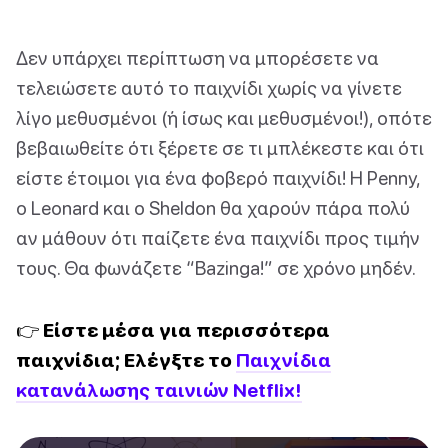
Δεν υπάρχει περίπτωση να μπορέσετε να
τελειώσετε αυτό το παιχνίδι χωρίς να γίνετε
λίγο μεθυσμένοι (ή ίσως και μεθυσμένοι!), οπότε
βεβαιωθείτε ότι ξέρετε σε τι μπλέκεστε και ότι
είστε έτοιμοι για ένα φοβερό παιχνίδι! Η Penny,
ο Leonard και ο Sheldon θα χαρούν πάρα πολύ
αν μάθουν ότι παίζετε ένα παιχνίδι προς τιμήν
τους. Θα φωνάζετε “Bazinga!” σε χρόνο μηδέν.
👉 Είστε μέσα για περισσότερα
παιχνίδια; Ελέγξτε το
Παιχνίδια
κατανάλωσης ταινιών Netflix!