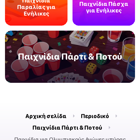
Παιχνίδια
Παιχνίδια Πάσχα
Παραλίας για
για Ενήλικες
Ενήλικες
Παιχνίδια Πάρτι & Ποτού
Αρχική σελίδα
Περιοδικό
Παιχνίδια Πάρτι & Ποτού
Παιχνίδια για Ολυμπιακούς Αγώνες μπύρας