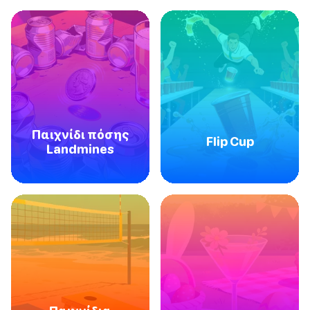
Παιχνίδι πόσης
Flip Cup
Landmines