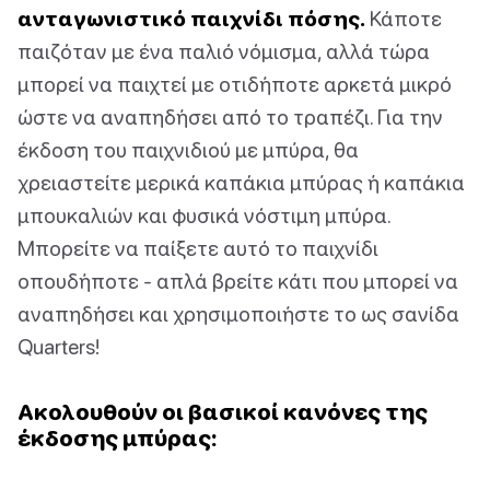
ανταγωνιστικό παιχνίδι πόσης.
Κάποτε
παιζόταν με ένα παλιό νόμισμα, αλλά τώρα
μπορεί να παιχτεί με οτιδήποτε αρκετά μικρό
ώστε να αναπηδήσει από το τραπέζι. Για την
έκδοση του παιχνιδιού με μπύρα, θα
χρειαστείτε μερικά καπάκια μπύρας ή καπάκια
μπουκαλιών και φυσικά νόστιμη μπύρα.
Μπορείτε να παίξετε αυτό το παιχνίδι
οπουδήποτε - απλά βρείτε κάτι που μπορεί να
αναπηδήσει και χρησιμοποιήστε το ως σανίδα
Quarters!
Ακολουθούν οι βασικοί κανόνες της
έκδοσης μπύρας: