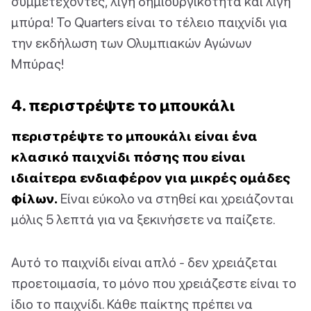
συμμετέχοντες, λίγη δημιουργικότητα και λίγη
μπύρα! Το Quarters είναι το τέλειο παιχνίδι για
την εκδήλωση των Ολυμπιακών Αγώνων
Μπύρας!
4. περιστρέψτε το μπουκάλι
περιστρέψτε το μπουκάλι είναι ένα
κλασικό παιχνίδι πόσης που είναι
ιδιαίτερα ενδιαφέρον για μικρές ομάδες
φίλων.
Είναι εύκολο να στηθεί και χρειάζονται
μόλις 5 λεπτά για να ξεκινήσετε να παίζετε.
Αυτό το παιχνίδι είναι απλό - δεν χρειάζεται
προετοιμασία, το μόνο που χρειάζεστε είναι το
ίδιο το παιχνίδι. Κάθε παίκτης πρέπει να