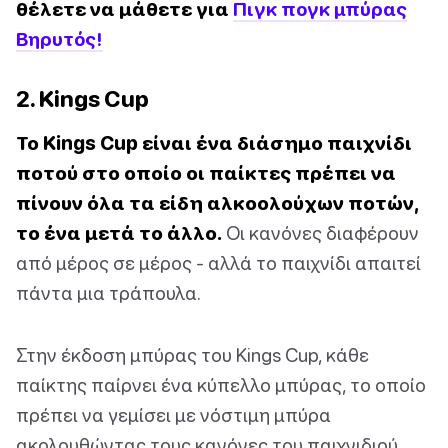
θέλετε να μάθετε για
Πιγκ πογκ μπύρας
Βηρυτός!
2. Kings Cup
Το Kings Cup είναι ένα διάσημο παιχνίδι
ποτού στο οποίο οι παίκτες πρέπει να
πίνουν όλα τα είδη αλκοολούχων ποτών,
το ένα μετά το άλλο.
Οι κανόνες διαφέρουν
από μέρος σε μέρος - αλλά το παιχνίδι απαιτεί
πάντα μια τράπουλα.
Στην έκδοση μπύρας του Kings Cup, κάθε
παίκτης παίρνει ένα κύπελλο μπύρας, το οποίο
πρέπει να γεμίσει με νόστιμη μπύρα
ακολουθώντας τους κανόνες του παιχνιδιού.