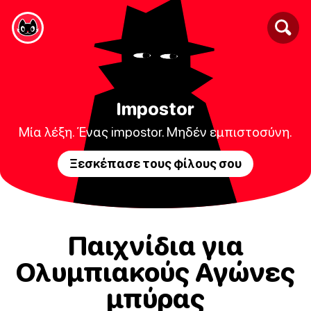
Impostor
Μία λέξη. Ένας impostor. Μηδέν εμπιστοσύνη.
Ξεσκέπασε τους φίλους σου
Παιχνίδια για
Ολυμπιακούς Αγώνες
μπύρας