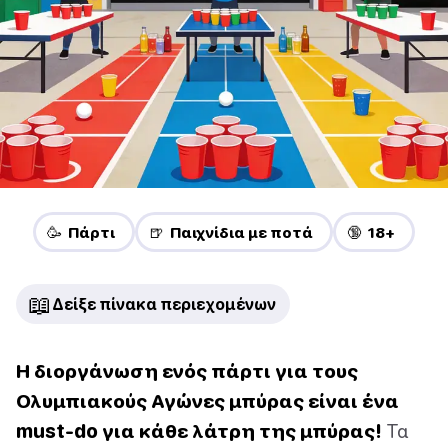
🥳 Πάρτι
🍺 Παιχνίδια με ποτά
🔞 18+
📖
Δείξε πίνακα περιεχομένων
Η διοργάνωση ενός πάρτι για τους
Ολυμπιακούς Αγώνες μπύρας είναι ένα
must-do για κάθε λάτρη της μπύρας!
Τα