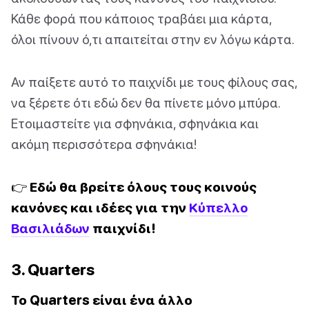
Κάθε φορά που κάποιος τραβάει μια κάρτα,
όλοι πίνουν ό,τι απαιτείται στην εν λόγω κάρτα.
Αν παίξετε αυτό το παιχνίδι με τους φίλους σας,
να ξέρετε ότι εδώ δεν θα πίνετε μόνο μπύρα.
Ετοιμαστείτε για σφηνάκια, σφηνάκια και
ακόμη περισσότερα σφηνάκια!
👉 Εδώ θα βρείτε όλους τους κοινούς
κανόνες και ιδέες για την
Κύπελλο
Βασιλιάδων
παιχνίδι!
3. Quarters
Το Quarters είναι ένα άλλο