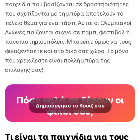
παιχνίδια που βασίζονται σε δραστηριότητες
που σχετίζονται με τη μπύρα αποτελούν το
τέλειο θέμα για ένα πάρτι. Αυτοί οι Ολυμπιακοί
Αγώνες παίζονται συχνά σε παμπ, φεστιβάλ ή
πανεπιστημιουπόλεις. Μπορείτε όμως να τους
φιλοξενήσετε και στο δικό σας χώρο! Το μόνο
που χρειάζεστε είναι πολλή μπύρα της
επιλογής σας!
Πόσο καλά σε ξέρουν οι
Δημιούργησε το Κουίζ σου
φίλοι σου;
Τι είναι τα παιχνίδια για τους