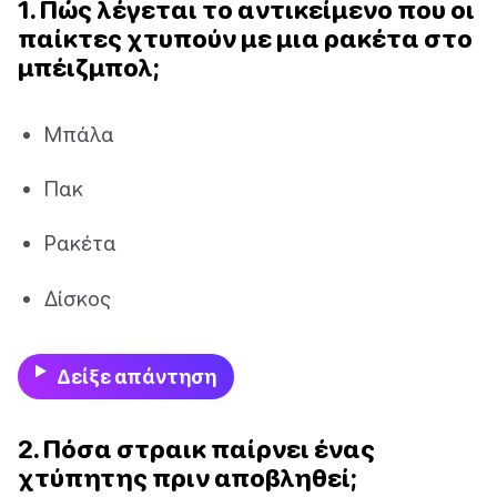
1. Πώς λέγεται το αντικείμενο που οι
παίκτες χτυπούν με μια ρακέτα στο
μπέιζμπολ;
Μπάλα
Πακ
Ρακέτα
Δίσκος
Δείξε απάντηση
2. Πόσα στραικ παίρνει ένας
χτύπητης πριν αποβληθεί;