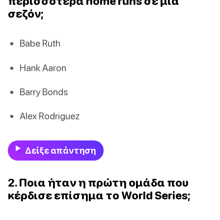
περισσότερα home runs σε μία
σεζόν;
Babe Ruth
Hank Aaron
Barry Bonds
Alex Rodriguez
Δείξε απάντηση
2. Ποια ήταν η πρώτη ομάδα που
κέρδισε επίσημα το World Series;