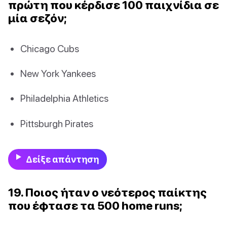
πρώτη που κέρδισε 100 παιχνίδια σε
μία σεζόν;
Chicago Cubs
New York Yankees
Philadelphia Athletics
Pittsburgh Pirates
Δείξε απάντηση
19. Ποιος ήταν ο νεότερος παίκτης
που έφτασε τα 500 home runs;