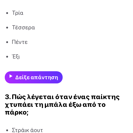
Τρία
Τέσσερα
Πέντε
Έξι
Δείξε απάντηση
3. Πώς λέγεται όταν ένας παίκτης
χτυπάει τη μπάλα έξω από το
πάρκο;
Στράικ άουτ