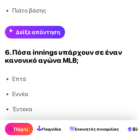
Πιάτο βάσης
Δείξε απάντηση
6. Πόσα innings υπάρχουν σε έναν
κανονικό αγώνα MLB;
Επτά
Εννέα
Έντεκα
Δεκατρία
🕹
🥳
👋
🍿
Πάρτι
Βί
Παιχνίδια
Εκκινητές συνομιλίας