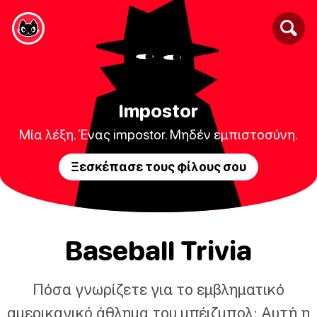
Impostor
Μία λέξη. Ένας impostor. Μηδέν εμπιστοσύνη.
Ξεσκέπασε τους φίλους σου
Baseball Trivia
Πόσα γνωρίζετε για το εμβληματικό
αμερικανικό άθλημα του μπέιζμπολ; Αυτή η