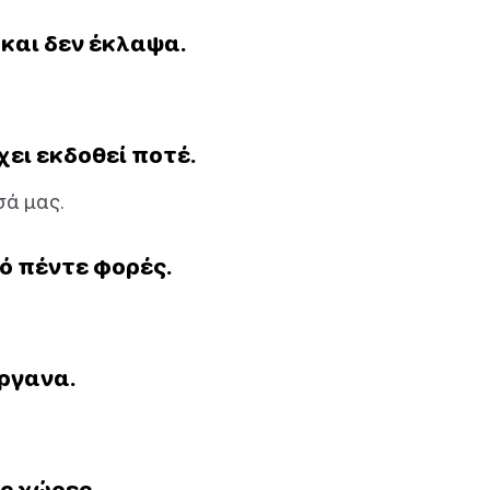
 και δεν έκλαψα.
χει εκδοθεί ποτέ.
ά μας.
ό πέντε φορές.
όργανα.
ές χώρες.