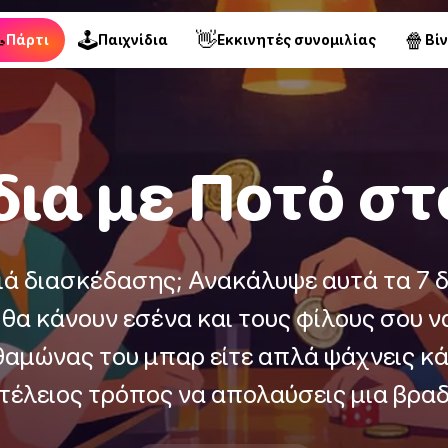

🕹
👋
🍿
Πάρτι
Παιχνίδια
Εκκινητές συνομιλίας
Βί
δια με Ποτό σ
διά διασκέδασης; Ανακάλυψε αυτά τα 7 δ
θα κάνουν εσένα και τους φίλους σου να
 θαμώνας του μπαρ είτε απλά ψάχνεις κά
ο τέλειος τρόπος να απολαύσεις μια βραδ