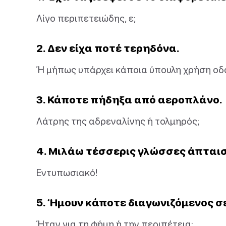
Λίγο περιπετειώδης, ε;
2. Δεν είχα ποτέ τερηδόνα.
Ή μήπως υπάρχει κάποια ύπουλη χρήση οδ
3. Κάποτε πήδηξα από αεροπλάνο.
Λάτρης της αδρεναλίνης ή τολμηρός;
4. Μιλάω τέσσερις γλώσσες άπται
Εντυπωσιακό!
5. Ήμουν κάποτε διαγωνιζόμενος σε
Ήταν για τη φήμη ή την περιπέτεια;