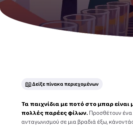
📖
Δείξε πίνακα περιεχομένων
Τα παιχνίδια με ποτό στο μπαρ είνα
πολλές παρέες φίλων.
Προσθέτουν ένα 
ανταγωνισμού σε μια βραδιά έξω, κάνοντάς