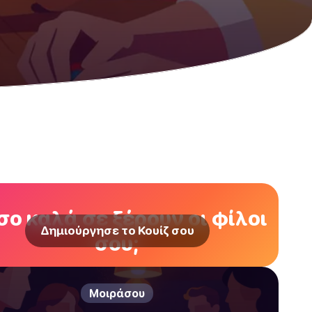
ο καλά σε ξέρουν οι φίλοι
Δημιούργησε το Κουίζ σου
σου;
Μοιράσου