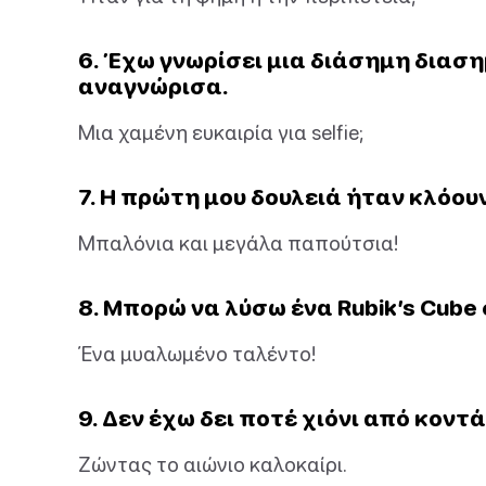
6. Έχω γνωρίσει μια διάσημη διασ
αναγνώρισα.
Μια χαμένη ευκαιρία για selfie;
7. Η πρώτη μου δουλειά ήταν κλόου
Μπαλόνια και μεγάλα παπούτσια!
8. Μπορώ να λύσω ένα Rubik’s Cube
Ένα μυαλωμένο ταλέντο!
9. Δεν έχω δει ποτέ χιόνι από κοντά
Ζώντας το αιώνιο καλοκαίρι.