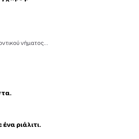
οντικού νήματος…
στα.
 ένα ριάλιτι.