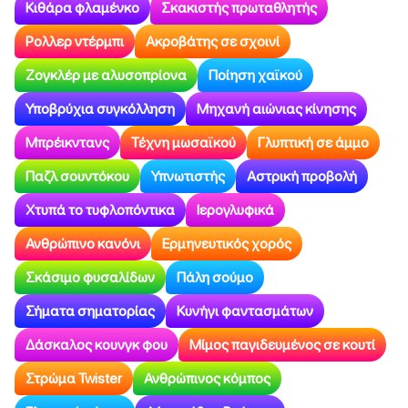
Κιθάρα φλαμένκο
Σκακιστής πρωταθλητής
Ρολλερ ντέρμπι
Ακροβάτης σε σχοινί
Ζογκλέρ με αλυσοπρίονα
Ποίηση χαϊκού
Υποβρύχια συγκόλληση
Μηχανή αιώνιας κίνησης
Μπρέικντανς
Τέχνη μωσαϊκού
Γλυπτική σε άμμο
Παζλ σουντόκου
Υπνωτιστής
Αστρική προβολή
Χτυπά το τυφλοπόντικα
Ιερογλυφικά
Ανθρώπινο κανόνι
Ερμηνευτικός χορός
Σκάσιμο φυσαλίδων
Πάλη σούμο
Σήματα σηματορίας
Κυνήγι φαντασμάτων
Δάσκαλος κουνγκ φου
Μίμος παγιδευμένος σε κουτί
Στρώμα Twister
Ανθρώπινος κόμπος