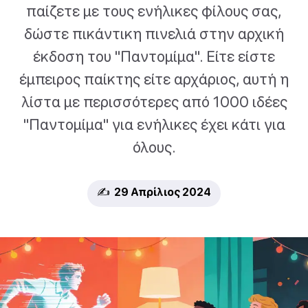
παίζετε με τους ενήλικες φίλους σας,
δώστε πικάντικη πινελιά στην αρχική
έκδοση του "Παντομίμα". Είτε είστε
έμπειρος παίκτης είτε αρχάριος, αυτή η
λίστα με περισσότερες από 1000 ιδέες
"Παντομίμα" για ενήλικες έχει κάτι για
όλους.
✍️ 29 Απρίλιος 2024