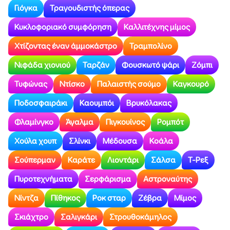
Γιόγκα
Τραγουδιστής όπερας
Κυκλοφοριακό συμφόρηση
Καλλιτέχνης μίμος
Χτίζοντας έναν άμμοκάστρο
Τραμπολίνο
Νιφάδα χιονιού
Ταρζάν
Φουσκωτό ψάρι
Ζόμπι
Τυφώνας
Ντίσκο
Παλαιστής σούμο
Καγκουρό
Ποδοσφαιράκι
Καουμπόι
Βρυκόλακας
Φλαμίνγκο
Άγαλμα
Πιγκουίνος
Ρομπότ
Χούλα χουπ
Σλίνκι
Μέδουσα
Κοάλα
Σούπερμαν
Καράτε
Λιοντάρι
Σάλσα
Τ-Ρεξ
Πυροτεχνήματα
Σερφάρισμα
Αστροναύτης
Νίντζα
Πίθηκος
Ροκ σταρ
Ζέβρα
Μίμος
Σκιάχτρο
Σαλιγκάρι
Στρουθοκάμηλος