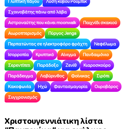
Γλυπτική πάγου
Λύση κύβου Ρούμπικ
Σχοινοβάτης πάνω από λάβα
Αστροναύτης που κάνει moonwalk
Παιχνίδι σκακιού
Αιωροπτερισμός
Πύργος Jenga
Περπατώντας σε ηλεκτροφόρο φράχτη
Νεφέλωμα
Ισορροπία
Κρυπτικό
Αίνιγμα
Πανδαιμόνιο
Σερεντίπιτι
Παράδοξο
Ζενίθ
Κιαροσκούρο
Παράδειγμα
Λαβύρινθος
Φοίνικας
Σιρόπι
Κακοφωνία
Ηχώ
Φαντασμαγορία
Ουροβόρος
Συγχρονισμός
Χριστουγεννιάτικη λίστα