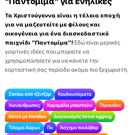
“Παντομίμα” για ενήλικες
Τα Χριστούγεννα είναι η τέλεια εποχή
για να μαζευτείτε με φίλους και
οικογένεια για ένα διασκεδαστικό
παιχνίδι “Παντομίμα”!
Εδώ είναι μερικές
γιορτινές ιδέες που μπορείτε να
χρησιμοποιήσετε για να κάνετε την
εορταστική σας περίοδο ακόμα πιο ξεχωριστή.
Σπιτάκι από τζίντζερ
Κουδουνίσματα
Χιονάνθρωπος
Καραμέλα μπαστούνι
Τάρανδος
Βόλτα με έλκηθρο
Διαγωνισμός ποτού eggnog
Τύλιγμα δώρων
Γκι
Άσχημο πουλόβερ