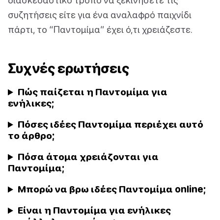
συζητήσεις είτε για ένα αναλαφρό παιχνίδι
πάρτι, το “Παντομίμα” έχει ό,τι χρειάζεστε.
Συχνές ερωτήσεις
Πώς παίζεται η Παντομίμα για
ενήλικες;
Πόσες ιδέες Παντομίμα περιέχει αυτό
το άρθρο;
Πόσα άτομα χρειάζονται για
Παντομίμα;
Μπορώ να βρω ιδέες Παντομίμα online;
Είναι η Παντομίμα για ενήλικες