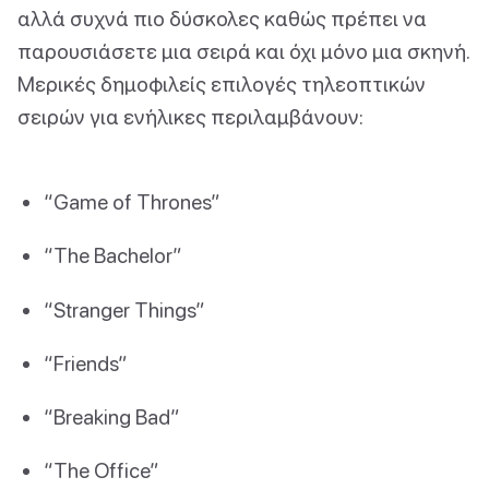
αλλά συχνά πιο δύσκολες καθώς πρέπει να
παρουσιάσετε μια σειρά και όχι μόνο μια σκηνή.
Μερικές δημοφιλείς επιλογές τηλεοπτικών
σειρών για ενήλικες περιλαμβάνουν:
“Game of Thrones”
“The Bachelor”
“Stranger Things”
“Friends”
“Breaking Bad”
“The Office”