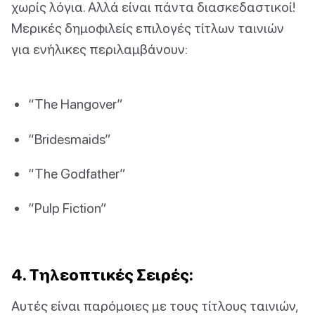
χωρίς λόγια. Αλλά είναι πάντα διασκεδαστικοί!
Μερικές δημοφιλείς επιλογές τίτλων ταινιών
για ενήλικες περιλαμβάνουν:
“The Hangover”
“Bridesmaids”
“The Godfather”
“Pulp Fiction”
4. Τηλεοπτικές Σειρές:
Αυτές είναι παρόμοιες με τους τίτλους ταινιών,