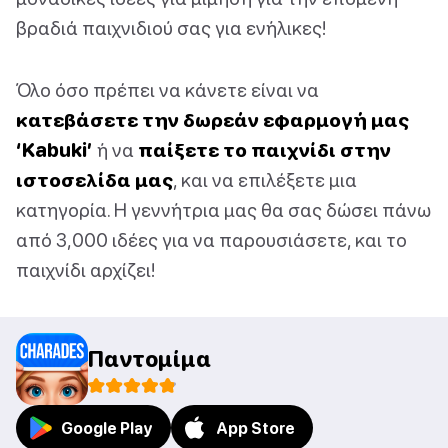
βραδιά παιχνιδιού σας για ενήλικες!
Όλο όσο πρέπει να κάνετε είναι να
κατεβάσετε την δωρεάν εφαρμογή μας
‘Kabuki’
ή να
παίξετε το παιχνίδι στην
ιστοσελίδα μας
, και να επιλέξετε μια
κατηγορία. Η γεννήτρια μας θα σας δώσει πάνω
από 3,000 ιδέες για να παρουσιάσετε, και το
παιχνίδι αρχίζει!
Παντομίμα
Google Play
App Store