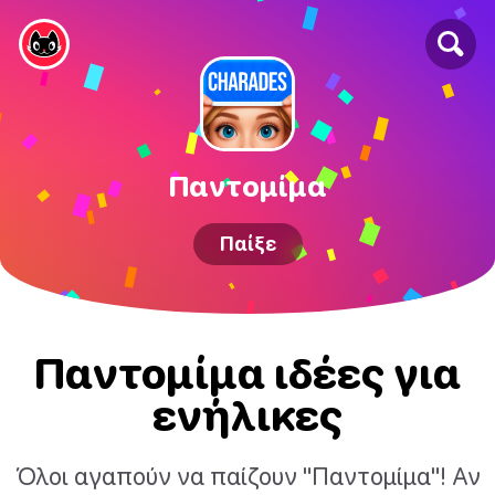
Παντομίμα
Παίξε
Παντομίμα ιδέες για
ενήλικες
Όλοι αγαπούν να παίζουν "Παντομίμα"! Αν