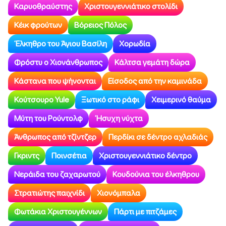
Καρυοθραύστης
Χριστουγεννιάτικο στολίδι
Κέικ φρούτων
Βόρειος Πόλος
Έλκηθρο του Άγιου Βασίλη
Χορωδία
Φρόστυ ο Χιονάνθρωπος
Κάλτσα γεμάτη δώρα
Κάστανα που ψήνονται
Είσοδος από την καμινάδα
Κούτσουρο Yule
Ξωτικό στο ράφι
Χειμερινό θαύμα
Μύτη του Ρούντολφ
Ήσυχη νύχτα
Άνθρωπος από τζίντζερ
Περδίκι σε δέντρο αχλαδιάς
Γκριντς
Ποινσέτια
Χριστουγεννιάτικο δέντρο
Νεράιδα του ζαχαρωτού
Κουδούνια του έλκηθρου
Στρατιώτης παιχνίδι
Χιονόμπαλα
Φωτάκια Χριστουγέννων
Πάρτι με πιτζάμες