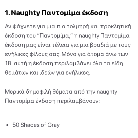
1. Naughty Παντομίμα έκδοση
Αν ψάχνετε για μια πιο τολμηρή και προκλητική
έκδοση του “Παντομίμα,” η naughty Παντομίμα
έκδοση μας είναι τέλεια για μια βραδιά με τους
ενήλικες φίλους σας. Μόνο για άτομα άνω των
18, αυτή η έκδοση περιλαμβάνει όλα τα είδη
θεμάτων και ιδεών για ενήλικες.
Μερικά δημοφιλή θέματα από την naughty
Παντομίμα έκδοση περιλαμβάνουν:
50 Shades of Gray