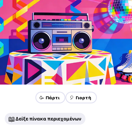
🥳 Πάρτι
🎈 Γιορτή
📖
Δείξε πίνακα περιεχομένων