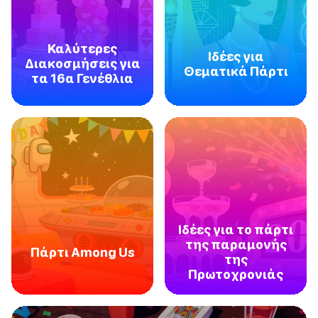
Καλύτερες
Ιδέες για
Διακοσμήσεις για
Θεματικά Πάρτι
τα 16α Γενέθλια
Ιδέες για το πάρτι
της παραμονής
Πάρτι Among Us
της
Πρωτοχρονιάς