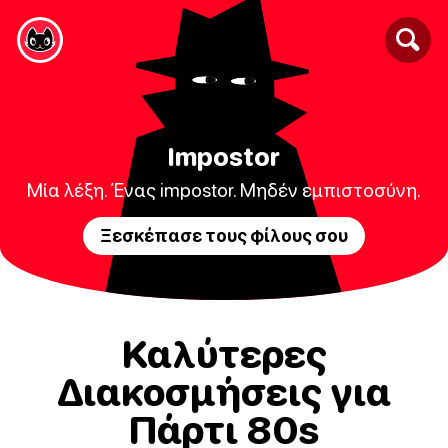
Impostor
Μία λέξη. Ένας impostor. Μηδέν εμπιστοσύνη.
Ξεσκέπασε τους φίλους σου
Καλύτερες
Διακοσμήσεις για
Πάρτι 80s