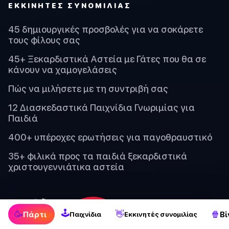
ΕΚΚΙΝΗΤΈΣ ΣΥΝΟΜΙΛΊΑΣ
45 δημιουργικές προσβολές για να σοκάρετε
τους φίλους σας
45+ Ξεκαρδιστικά Αστεία με Γάτες που θα σε
κάνουν να χαμογελάσεις
Πώς να μιλήσετε με τη συντριβή σας
12 Διασκεδαστικά Παιχνίδια Γνωριμίας για
Παιδιά
400+ υπέροχες ερωτήσεις για παγοθραυστικό
35+ φιλικά προς τα παιδιά ξεκαρδιστικά
χριστουγεννιάτικα αστεία
🕹
🥳
👋
🍿
Πάρτι
Βί
Παιχνίδια
Εκκινητές συνομιλίας