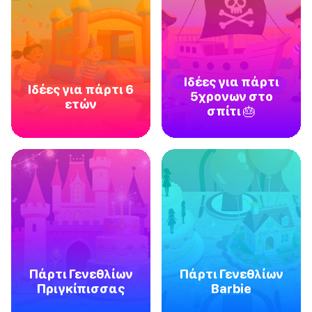
Ιδέες για πάρτι
Ιδέες για πάρτι 6
5χρονων στο
ετών
σπίτι 🎂
Πάρτι Γενεθλίων
Πάρτι Γενεθλίων
Πριγκίπισσας
Barbie