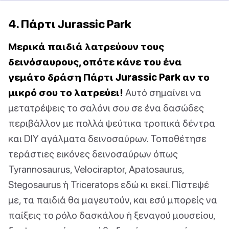
4. Πάρτι Jurassic Park
Μερικά παιδιά λατρεύουν τους
δεινόσαυρους, οπότε κάνε του ένα
γεμάτο δράση Πάρτι Jurassic Park αν το
μικρό σου το λατρεύει!
Αυτό σημαίνει να
μετατρέψεις το σαλόνι σου σε ένα δασώδες
περιβάλλον με πολλά ψεύτικα τροπικά δέντρα
και DIY αγάλματα δεινοσαύρων. Τοποθέτησε
τεράστιες εικόνες δεινοσαύρων όπως
Tyrannosaurus, Velociraptor, Apatosaurus,
Stegosaurus ή Triceratops εδώ κι εκεί. Πίστεψέ
με, τα παιδιά θα μαγευτούν, και εσύ μπορείς να
παίξεις το ρόλο δασκάλου ή ξεναγού μουσείου,