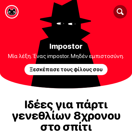
Impostor
Μία λέξη. Ένας impostor. Μηδέν εμπιστοσύνη.
Ξεσκέπασε τους φίλους σου
Ιδέες για πάρτι
γενεθλίων 8χρονου
στο σπίτι