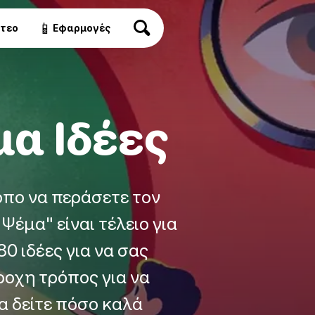
📱
ντεο
Εφαρμογές
α Ιδέες
όπο να περάσετε τον
Ψέμα" είναι τέλειο για
0 ιδέες για να σας
έροχη τρόπος για να
να δείτε πόσο καλά