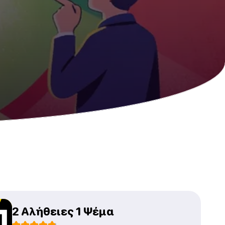
2 Αλήθειες 1 Ψέμα