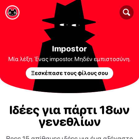
Impostor
Μία λέξη. Ένας impostor. Μηδέν εμπιστοσύνη.
Ξεσκέπασε τους φίλους σου
Ιδέες για πάρτι 18ων
γενεθλίων
Βρες 15 απίθανες ιδέες για ένα αξέχαστο