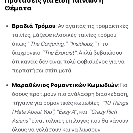
Προτάσεις για Είδη Ταινιών ή
Θέματα
Βραδιά Τρόμου
: Αν αγαπάς τις τρομακτικές
ταινίες, μάζεψε κλασικές ταινίες τρόμου
όπως
“The Conjuring,” “Insidious,”
ή το
διαχρονικό
“The Exorcist”
. Απλά βεβαιώσου
ότι κανείς δεν είναι πολύ φοβισμένος για να
περπατήσει σπίτι μετά.
Μαραθώνιος Ρομαντικών Κωμωδιών
: Για
όσους προτιμούν πιο ανάλαφρη διασκέδαση,
πήγαινε για ρομαντικές κωμωδίες.
“10 Things
I Hate About You”, “Easy A”
, και
“Crazy Rich
Asians”
είναι τέλειες επιλογές που θα κάνουν
όλους να γελάσουν και να λιώσουν.