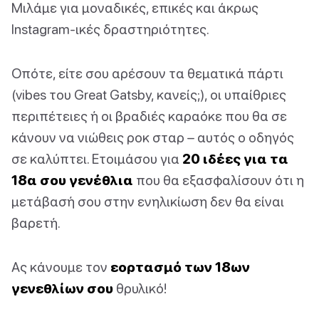
Μιλάμε για μοναδικές, επικές και άκρως
Instagram-ικές δραστηριότητες.
Οπότε, είτε σου αρέσουν τα θεματικά πάρτι
(vibes του Great Gatsby, κανείς;), οι υπαίθριες
περιπέτειες ή οι βραδιές καραόκε που θα σε
κάνουν να νιώθεις ροκ σταρ – αυτός ο οδηγός
σε καλύπτει. Ετοιμάσου για
20 ιδέες για τα
18α σου γενέθλια
που θα εξασφαλίσουν ότι η
μετάβασή σου στην ενηλικίωση δεν θα είναι
βαρετή.
Ας κάνουμε τον
εορτασμό των 18ων
γενεθλίων σου
θρυλικό!