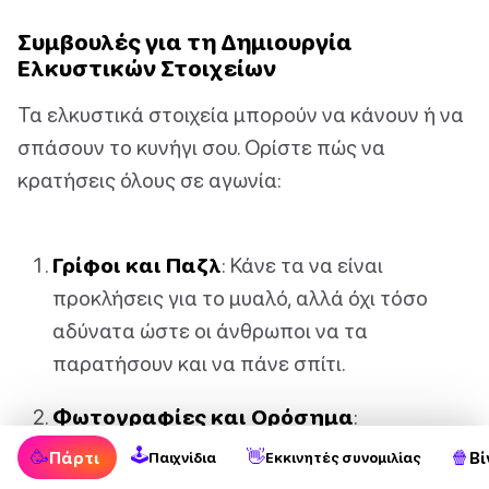
Συμβουλές για τη Δημιουργία
Ελκυστικών Στοιχείων
Τα ελκυστικά στοιχεία μπορούν να κάνουν ή να
σπάσουν το κυνήγι σου. Ορίστε πώς να
κρατήσεις όλους σε αγωνία:
Γρίφοι και Παζλ
: Κάνε τα να είναι
προκλήσεις για το μυαλό, αλλά όχι τόσο
αδύνατα ώστε οι άνθρωποι να τα
παρατήσουν και να πάνε σπίτι.
Φωτογραφίες και Ορόσημα
:
Χρησιμοποίησε φωτογραφίες από τοπικά
🕹
🥳
👋
🍿
Πάρτι
Βί
Παιχνίδια
Εκκινητές συνομιλίας
ορόσημα ή φωτογραφίες από κοντινά