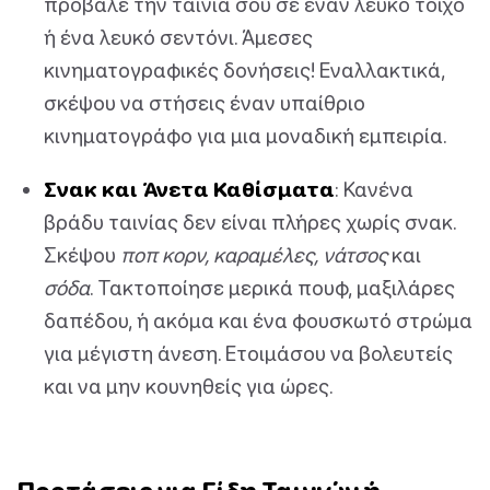
πρόβαλε την ταινία σου σε έναν λευκό τοίχο
ή ένα λευκό σεντόνι. Άμεσες
κινηματογραφικές δονήσεις! Εναλλακτικά,
σκέψου να στήσεις έναν υπαίθριο
κινηματογράφο για μια μοναδική εμπειρία.
Σνακ και Άνετα Καθίσματα
: Κανένα
βράδυ ταινίας δεν είναι πλήρες χωρίς σνακ.
Σκέψου
ποπ κορν, καραμέλες, νάτσος
και
σόδα
. Τακτοποίησε μερικά πουφ, μαξιλάρες
δαπέδου, ή ακόμα και ένα φουσκωτό στρώμα
για μέγιστη άνεση. Ετοιμάσου να βολευτείς
και να μην κουνηθείς για ώρες.