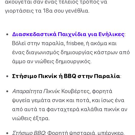
ακούγεται σαν ένας τέλειος τρόπος να
γιορτάσεις τα 18α σου γενέθλια.
Διασκεδαστικά Παιχνίδια για Ενήλικες
:
Βόλεϊ στην παραλία, frisbee, ή ακόμα και
ένας διαγωνισμός δημιουργίας κάστρων από
άμμο αν νιώθεις δημιουργικός.
Στήσιμο Πικνίκ ή BBQ στην Παραλία
:
Απαραίτητα Πικνίκ
: Κουβέρτες, φορητά
ψυγεία γεμάτα σνακ και ποτά, και ίσως ένα
από αυτά τα φανταχτερά καλάθια πικνίκ αν
νιώθεις έξτρα.
Στήσιμο BBQ
: Φορητή ψησταριά, μπέργκερ,