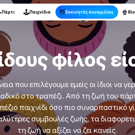

🕹
👋
🍿
Πάρτι
Παιχνίδια
Εκκινητές συνομιλίας
Βί
είδους φίλος εί
νεια που επιλέγουμε εμείς οι ίδιοι να γ
ναδικό στο τραπέζι. Από τη ζωή του πάρτ
πέζιο παιχνίδι όσο πιο συναρπαστικό γί
καλύτερες συμβουλές ζωής, τα διαφορετ
τη ζωή να αξίζει να ζει κανείς.