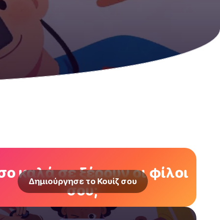
ο καλά σε ξέρουν οι φίλοι
Δημιούργησε το Κουίζ σου
σου;