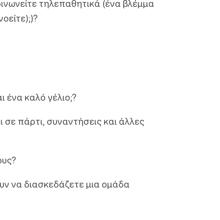
οινωνείτε τηλεπαθητικά (ένα βλέμμα
οείτε);)?
ι ένα καλό γέλιο;?
 σε πάρτι, συναντήσεις και άλλες
ους?
δουν να διασκεδάζετε μια ομάδα