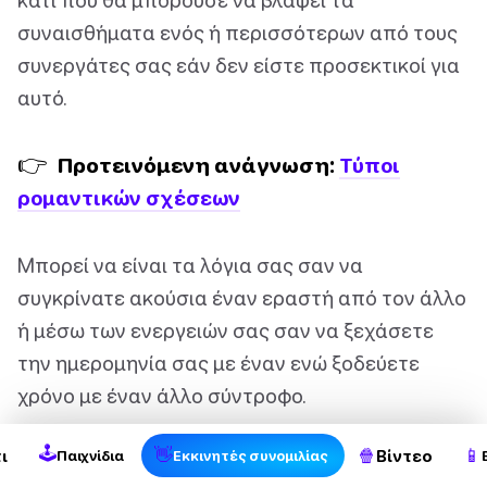
συναισθήματα ενός ή περισσότερων από τους
συνεργάτες σας εάν δεν είστε προσεκτικοί για
αυτό.
👉
Προτεινόμενη ανάγνωση:
Τύποι
ρομαντικών σχέσεων
Μπορεί να είναι τα λόγια σας σαν να
συγκρίνατε ακούσια έναν εραστή από τον άλλο
ή μέσω των ενεργειών σας σαν να ξεχάσετε
την ημερομηνία σας με έναν ενώ ξοδεύετε
χρόνο με έναν άλλο σύντροφο.
🕹
👋
🍿
📱
ι
Βίντεο
Παιχνίδια
Εκκινητές συνομιλίας
2. Αποτελεσματικότητα