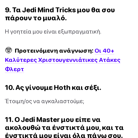
9. Τα Jedi Mind Tricks μου θα σου
πάρουν το μυαλό.
Η γοητεία μου είναι εξωπραγματική.
🤓
Προτεινόμενη ανάγνωση:
Οι 40+
Καλύτερες Χριστουγεννιάτικες Ατάκες
Φλερτ
10. Ας γίνουμε Hoth και σέξι.
Έτοιμη/ος να αγκαλιαστούμε;
11. Ο Jedi Master μου είπε να
ακολουθώ τα ένστικτά μου, και τα
ένστικτά μου είναι όλα πάνω σου.