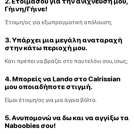
2. Ετοιμάσου για την ανίχνευσή μου,
Γήινη/Γήινε!
Έτοιμη/ος για εξωπραγματική απόλαυση;
3. Υπάρχει μια μεγάλη αναταραχή
στην κάτω περιοχή μου.
Κάτι πρέπει να βράζει στο παντελόνι σου, ίσως;
4. Μπορείς να Lando στο Calrissian
μου οποιαδήποτε στιγμή.
Είμαι έτοιμη/ος για μια άγρια βόλτα.
5. Ανυπομονώ να δω και να αγγίξω τα
Naboobies σου!