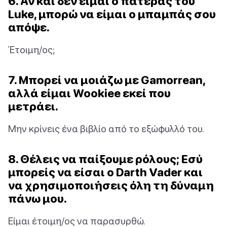
6. Αν και δεν είμαι ο πατέρας του
Luke, μπορώ να είμαι ο μπαμπάς σου
απόψε.
Έτοιμη/ος;
7. Μπορεί να μοιάζω με Gamorrean,
αλλά είμαι Wookiee εκεί που
μετράει.
Μην κρίνεις ένα βιβλίο από το εξώφυλλό του.
8. Θέλεις να παίξουμε ρόλους; Εσύ
μπορείς να είσαι ο Darth Vader και
να χρησιμοποιήσεις όλη τη δύναμη
πάνω μου.
Είμαι έτοιμη/ος να παρασυρθώ.