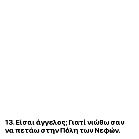
13. Είσαι άγγελος; Γιατί νιώθω σαν
να πετάω στην Πόλη των Νεφών.