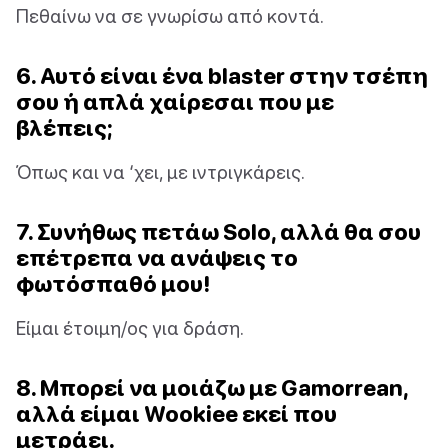
Πεθαίνω να σε γνωρίσω από κοντά.
6. Αυτό είναι ένα blaster στην τσέπη
σου ή απλά χαίρεσαι που με
βλέπεις;
Όπως και να ‘χει, με ιντριγκάρεις.
7. Συνήθως πετάω Solo, αλλά θα σου
επέτρεπα να ανάψεις το
φωτόσπαθό μου!
Είμαι έτοιμη/ος για δράση.
8. Μπορεί να μοιάζω με Gamorrean,
αλλά είμαι Wookiee εκεί που
μετράει.