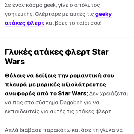
Σε έναν κόσμο geek, γίνε ο απόλυτος
γοητευτής. Φλέρταρε με αυτές τις
geeky
ατάκες φλερτ
και βρες το ταίρι σου!
Γλυκές ατάκες φλερτ Star
Wars
Θέλεις να δείξεις την ρομαντική σου
πλευρά με μερικές αξιολάτρευτες
αναφορές από το Star Wars;
Δεν χρειάζεται
να πας στο σύστημα Dagobah για να
εκπαιδευτείς για αυτές τις ατάκες φλερτ.
Απλά διάβασε παρακάτω και άσε τη γλύκα να