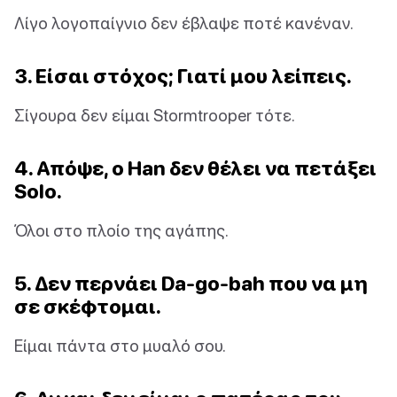
Λίγο λογοπαίγνιο δεν έβλαψε ποτέ κανέναν.
3. Είσαι στόχος; Γιατί μου λείπεις.
Σίγουρα δεν είμαι Stormtrooper τότε.
4. Απόψε, ο Han δεν θέλει να πετάξει
Solo.
Όλοι στο πλοίο της αγάπης.
5. Δεν περνάει Da-go-bah που να μη
σε σκέφτομαι.
Είμαι πάντα στο μυαλό σου.