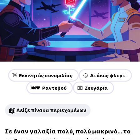
👋 Εκκινητές συνομιλίας
😏 Ατάκες φλερτ
🍽️❤️ Ραντεβού
❤️‍🔥 Ζευγάρια
📖
Δείξε πίνακα περιεχομένων
Σε έναν γαλαξία πολύ, πολύ μακρινό… το