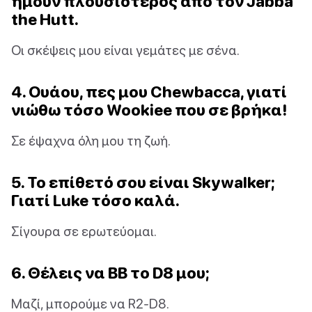
ήμουν πλουσιότερος από τον Jabba
the Hutt.
Οι σκέψεις μου είναι γεμάτες με σένα.
4. Ουάου, πες μου Chewbacca, γιατί
νιώθω τόσο Wookiee που σε βρήκα!
Σε έψαχνα όλη μου τη ζωή.
5. Το επίθετό σου είναι Skywalker;
Γιατί Luke τόσο καλά.
Σίγουρα σε ερωτεύομαι.
6. Θέλεις να BB το D8 μου;
Μαζί, μπορούμε να R2-D8.