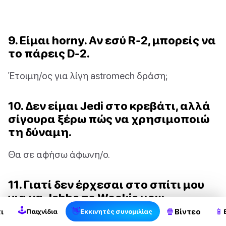
9. Είμαι horny. Αν εσύ R-2, μπορείς να
το πάρεις D-2.
Έτοιμη/ος για λίγη astromech δράση;
10. Δεν είμαι Jedi στο κρεβάτι, αλλά
σίγουρα ξέρω πώς να χρησιμοποιώ
τη δύναμη.
Θα σε αφήσω άφωνη/ο.
11. Γιατί δεν έρχεσαι στο σπίτι μου
για να Jabba το Wookie μου;
🕹
👋
🍿
📱
ι
Βίντεο
Παιχνίδια
Εκκινητές συνομιλίας
Είμαι έτοιμη/ος για λίγη διαγαλαξιακή