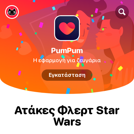
PumPum
Η εφαρμογή για ζευγάρια
Εγκατάσταση
Ατάκες Φλερτ Star
Wars