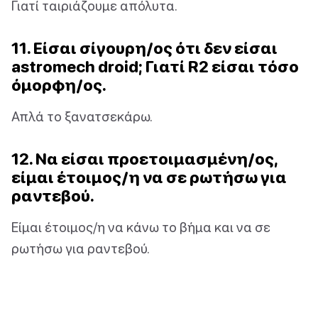
Γιατί ταιριάζουμε απόλυτα.
11. Είσαι σίγουρη/ος ότι δεν είσαι
astromech droid; Γιατί R2 είσαι τόσο
όμορφη/ος.
Απλά το ξανατσεκάρω.
12. Να είσαι προετοιμασμένη/ος,
είμαι έτοιμος/η να σε ρωτήσω για
ραντεβού.
Είμαι έτοιμος/η να κάνω το βήμα και να σε
ρωτήσω για ραντεβού.